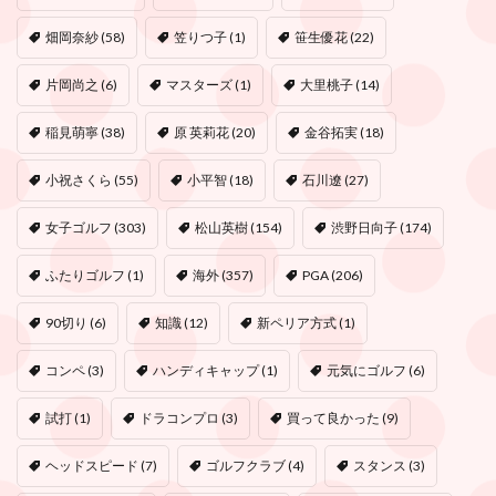
畑岡奈紗
(58)
笠りつ子
(1)
笹生優花
(22)
片岡尚之
(6)
マスターズ
(1)
大里桃子
(14)
稲見萌寧
(38)
原 英莉花
(20)
金谷拓実
(18)
小祝さくら
(55)
小平智
(18)
石川遼
(27)
女子ゴルフ
(303)
松山英樹
(154)
渋野日向子
(174)
ふたりゴルフ
(1)
海外
(357)
PGA
(206)
90切り
(6)
知識
(12)
新ペリア方式
(1)
コンペ
(3)
ハンディキャップ
(1)
元気にゴルフ
(6)
試打
(1)
ドラコンプロ
(3)
買って良かった
(9)
ヘッドスピード
(7)
ゴルフクラブ
(4)
スタンス
(3)