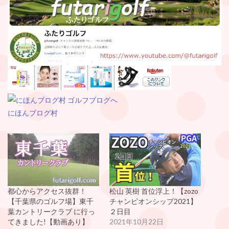
にほんブログ村
都心からアクセス抜群！
松山 英樹 首位浮上！【zozo
【千葉県のゴルフ場】東千
チャンピオンシップ2021】
葉カントリークラブ に行っ
２日目
てきました!【動画あり】
2021年10月22日