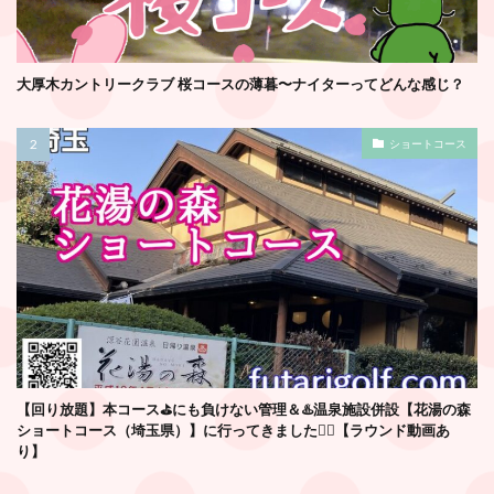
大厚木カントリークラブ 桜コースの薄暮〜ナイターってどんな感じ？
ショートコース
【回り放題】本コース⛳️にも負けない管理＆♨️温泉施設併設【花湯の森
ショートコース（埼玉県）】に行ってきました🏌️‍♂️【ラウンド動画あ
り】