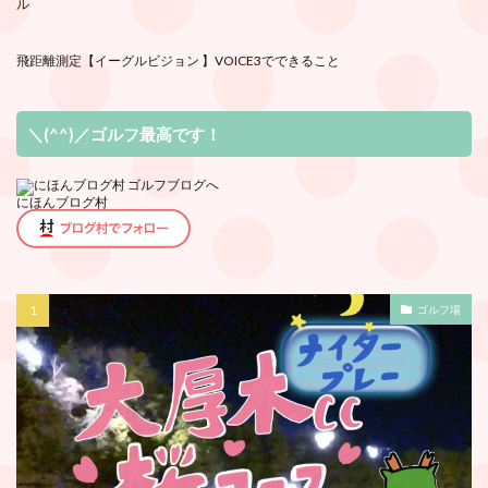
ル
飛距離測定
【イーグルビジョン 】VOICE3でできること
＼(^^)／ゴルフ最高です！
にほんブログ村
ゴルフ場