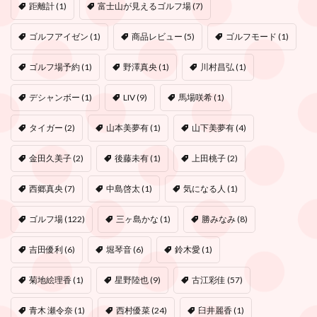
距離計
(1)
富士山が見えるゴルフ場
(7)
ゴルフアイゼン
(1)
商品レビュー
(5)
ゴルフモード
(1)
ゴルフ場予約
(1)
野澤真央
(1)
川村昌弘
(1)
デシャンボー
(1)
LIV
(9)
馬場咲希
(1)
タイガー
(2)
山本美夢有
(1)
山下美夢有
(4)
金田久美子
(2)
後藤未有
(1)
上田桃子
(2)
西郷真央
(7)
中島啓太
(1)
気になる人
(1)
ゴルフ場
(122)
三ヶ島かな
(1)
勝みなみ
(8)
吉田優利
(6)
堀琴音
(6)
鈴木愛
(1)
菊地絵理香
(1)
星野陸也
(9)
古江彩佳
(57)
青木 瀬令奈
(1)
西村優菜
(24)
臼井麗香
(1)