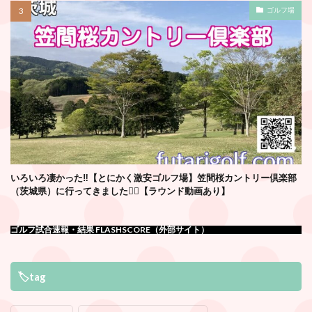
ゴルフ場
いろいろ凄かった‼️【とにかく激安ゴルフ場】笠間桜カントリー倶楽部
（茨城県）に行ってきました🏌️‍♂️【ラウンド動画あり】
ゴルフ試合速報・結果 FLASHSCORE（外部サイト）
🏷tag