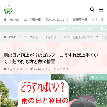
🏠 HOME
ゴルフ場一覧
✌️ ふたりについて
🗒 記事一覧
⭐️ オスス
ご訪問ありがとうございます！ 日々ゴルフで頭がいっぱいの「ふたりゴルフ」
HOME
ゴルフ上達
スイング
雨の日と雨上がりのゴルフ こう
雨の日と雨上がりのゴルフ こうすれば上手くい
く！芝の打ち方と救済措置
スイング
,
ルール
youtube
,
ティーチングプロ
スイング