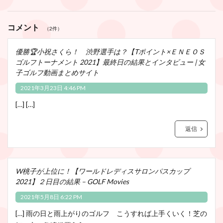
コメント
（2件）
優勝🏆小祝さくら！ 渋野選手は？【Tポイント×ＥＮＥＯＳ
ゴルフトーナメント 2021】最終日の結果とインタビュー | 女
子ゴルフ動画まとめサイト
2021年3月23日 4:46 PM
[…] […]
返信
W桃子が上位に！【ワールドレディスサロンパスカップ
2021】２日目の結果 – GOLF Movies
2021年5月8日 6:22 PM
[…] 雨の日と雨上がりのゴルフ こうすれば上手くいく！芝の