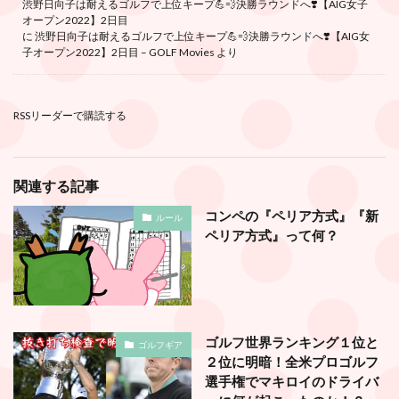
渋野日向子は耐えるゴルフで上位キープ💪💨決勝ラウンドへ❣️【AIG女子
オープン2022】2日目
に
渋野日向子は耐えるゴルフで上位キープ💪💨決勝ラウンドへ❣️【AIG女
子オープン2022】2日目 – GOLF Movies
より
RSSリーダーで購読する
関連する記事
コンペの『ペリア方式』『新
ルール
ペリア方式』って何？
ゴルフ世界ランキング１位と
ゴルフギア
２位に明暗！全米プロゴルフ
選手権でマキロイのドライバ