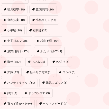
稲見萌寧
(38)
原 英莉花
(20)
金谷拓実
(18)
小祝さくら
(55)
小平智
(18)
石川遼
(27)
女子ゴルフ
(303)
松山英樹
(154)
渋野日向子
(174)
ふたりゴルフ
(1)
海外
(357)
PGA
(206)
90切り
(6)
知識
(12)
新ペリア方式
(1)
コンペ
(3)
ハンディキャップ
(1)
元気にゴルフ
(6)
試打
(1)
ドラコンプロ
(3)
買って良かった
(9)
ヘッドスピード
(7)