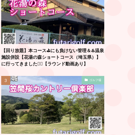
【回り放題】本コース⛳️にも負けない管理＆♨️温泉
施設併設【花湯の森ショートコース（埼玉県）】
に行ってきました🏌️‍♂️【ラウンド動画あり】
ゴルフ場