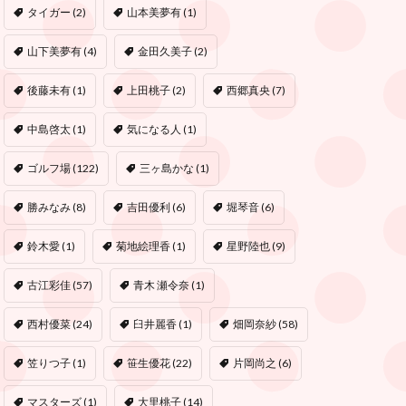
タイガー
(2)
山本美夢有
(1)
山下美夢有
(4)
金田久美子
(2)
後藤未有
(1)
上田桃子
(2)
西郷真央
(7)
中島啓太
(1)
気になる人
(1)
ゴルフ場
(122)
三ヶ島かな
(1)
勝みなみ
(8)
吉田優利
(6)
堀琴音
(6)
鈴木愛
(1)
菊地絵理香
(1)
星野陸也
(9)
古江彩佳
(57)
青木 瀬令奈
(1)
西村優菜
(24)
臼井麗香
(1)
畑岡奈紗
(58)
笠りつ子
(1)
笹生優花
(22)
片岡尚之
(6)
マスターズ
(1)
大里桃子
(14)