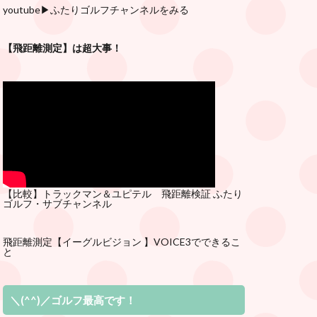
youtube
▶︎ふたりゴルフチャンネルをみる
【飛距離測定】は超大事！
【比較】トラックマン＆ユピテル 飛距離検証
ふたり
ゴルフ・サブチ
ャンネル
飛距離測定
【イーグルビジョン 】VOICE3でできるこ
と
＼(^^)／ゴルフ最高です！