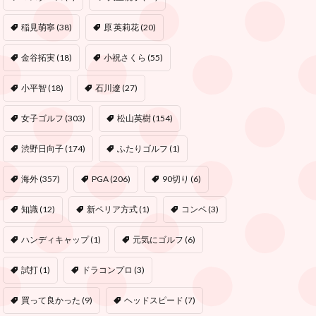
稲見萌寧
(38)
原 英莉花
(20)
金谷拓実
(18)
小祝さくら
(55)
小平智
(18)
石川遼
(27)
女子ゴルフ
(303)
松山英樹
(154)
渋野日向子
(174)
ふたりゴルフ
(1)
海外
(357)
PGA
(206)
90切り
(6)
知識
(12)
新ペリア方式
(1)
コンペ
(3)
ハンディキャップ
(1)
元気にゴルフ
(6)
試打
(1)
ドラコンプロ
(3)
買って良かった
(9)
ヘッドスピード
(7)