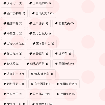
タイガー
(2)
山本美夢有
(1)
山下美夢有
(4)
金田久美子
(2)
後藤未有
(1)
上田桃子
(2)
西郷真央
(7)
中島啓太
(1)
気になる人
(1)
ゴルフ場
(122)
三ヶ島かな
(1)
勝みなみ
(8)
吉田優利
(6)
堀琴音
(6)
鈴木愛
(1)
菊地絵理香
(1)
星野陸也
(9)
古江彩佳
(57)
青木 瀬令奈
(1)
西村優菜
(24)
臼井麗香
(1)
畑岡奈紗
(58)
笠りつ子
(1)
笹生優花
(22)
片岡尚之
(6)
マスターズ
(1)
大里桃子
(14)