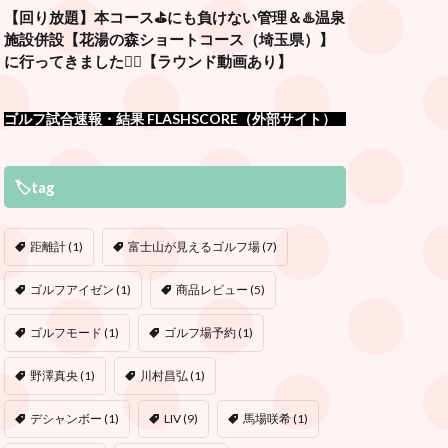
【回り放題】本コース⛳️にも負けない管理＆♨️温泉
施設併設【花湯の森ショートコース（埼玉県）】
に行ってきました🏌️‍♂️【ラウンド動画あり】
ゴルフ試合速報・結果 FLASHSCORE（外部サイト）
🏷tag
距離計
(1)
富士山が見えるゴルフ場
(7)
ゴルフアイゼン
(1)
商品レビュー
(5)
ゴルフモード
(1)
ゴルフ場予約
(1)
野澤真央
(1)
川村昌弘
(1)
デシャンボー
(1)
LIV
(9)
馬場咲希
(1)