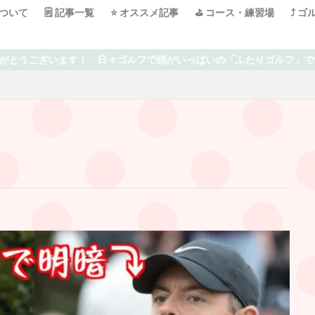
について
🗒 記事一覧
⭐️ オススメ記事
⛳️ コース・練習場
⤴️ 
いの「ふたりゴルフ」です⛳️ 上達を目指している中での失敗や気付き