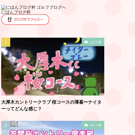
にほんブログ村
ゴルフ場
大厚木カントリークラブ 桜コースの薄暮〜ナイタ
ーってどんな感じ？
ゴルフ場