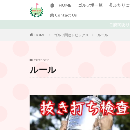
🏠 HOME
ゴルフ場一覧
✌️ ふたり
📩 Contact Us
ご訪問ありがとうございます！ 日々ゴルフで頭がいっぱ
HOME
ゴルフ関連トピックス
ルール
CATEGORY
ルール