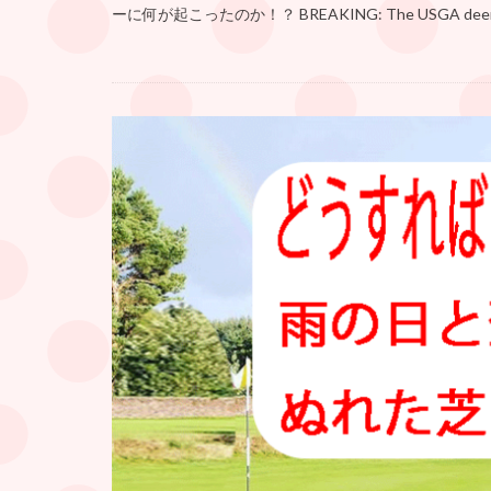
ーに何が起こったのか！？ BREAKING: The USGA deemed