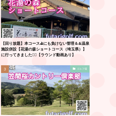
【回り放題】本コース⛳️にも負けない管理＆♨️温泉
施設併設【花湯の森ショートコース（埼玉県）】
に行ってきました🏌️‍♂️【ラウンド動画あり】
ゴルフ場