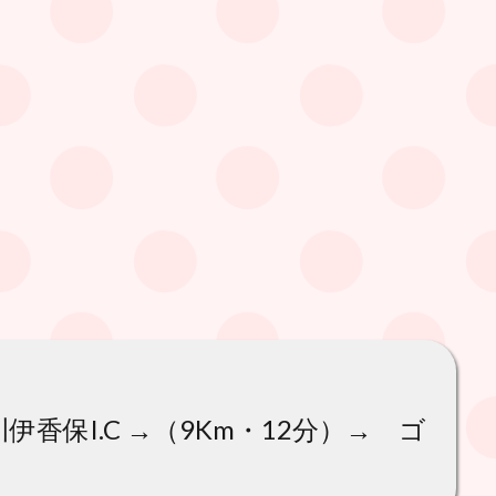
渋川伊香保I.C →（9Km・12分）→ ゴ