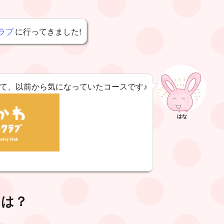
ラブ
に行ってきました!
て、以前から気になっていたコースです♪
はな
スは？