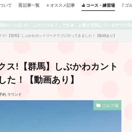
について
🗒 記事一覧
⭐️ オススメ記事
⛳️ コース・練習場
⤴️ 
ルフ」です⛳️ 上達を目指している中での失敗や気付き、オススメ、楽
クス!【群馬】しぶかわカントリークラブに行ってきました！【動画あり】
クス!【群馬】しぶかわカント
した！【動画あり】
予約
,
ラウンド
ゴルフ場