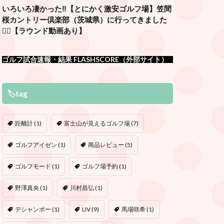
いろいろ凄かった‼️【とにかく激安ゴルフ場】笠間
桜カントリー倶楽部（茨城県）に行ってきました
🏌️‍♂️【ラウンド動画あり】
ゴルフ試合速報・結果 FLASHSCORE（外部サイト）
🏷tag
距離計
(1)
富士山が見えるゴルフ場
(7)
ゴルフアイゼン
(1)
商品レビュー
(5)
ゴルフモード
(1)
ゴルフ場予約
(1)
野澤真央
(1)
川村昌弘
(1)
デシャンボー
(1)
LIV
(9)
馬場咲希
(1)