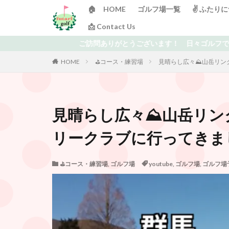
🏠 HOME
ゴルフ場一覧
✌️ ふたり
📩 Contact Us
ご訪問ありがとうございます！ 日々ゴルフで頭がいっぱいの「ふたりゴ
HOME
⛳️コース・練習場
見晴らし広々⛰山岳リン
見晴らし広々⛰山岳リン
リークラブに行ってきま
⛳️コース・練習場
,
ゴルフ場
youtube
,
ゴルフ場
,
ゴルフ場