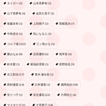
タイガー
(2)
山本美夢有
(1)
山下美夢有
(4)
金田久美子
(2)
後藤未有
(1)
上田桃子
(2)
西郷真央
(7)
中島啓太
(1)
気になる人
(1)
ゴルフ場
(122)
三ヶ島かな
(1)
勝みなみ
(8)
吉田優利
(6)
堀琴音
(6)
鈴木愛
(1)
菊地絵理香
(1)
星野陸也
(9)
古江彩佳
(57)
青木 瀬令奈
(1)
西村優菜
(24)
臼井麗香
(1)
畑岡奈紗
(58)
笠りつ子
(1)
笹生優花
(22)
片岡尚之
(6)
マスターズ
(1)
大里桃子
(14)