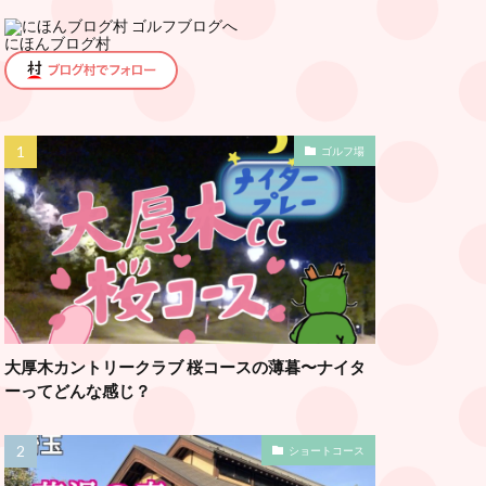
にほんブログ村
ゴルフ場
大厚木カントリークラブ 桜コースの薄暮〜ナイタ
ーってどんな感じ？
ショートコース