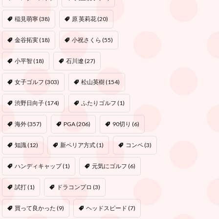
稲見萌寧
(38)
原 英莉花
(20)
金谷拓実
(18)
小祝さくら
(55)
小平智
(18)
石川遼
(27)
女子ゴルフ
(303)
松山英樹
(154)
渋野日向子
(174)
ふたりゴルフ
(1)
海外
(357)
PGA
(206)
90切り
(6)
知識
(12)
新ペリア方式
(1)
コンペ
(3)
ハンディキャップ
(1)
元気にゴルフ
(6)
試打
(1)
ドラコンプロ
(3)
買って良かった
(9)
ヘッドスピード
(7)