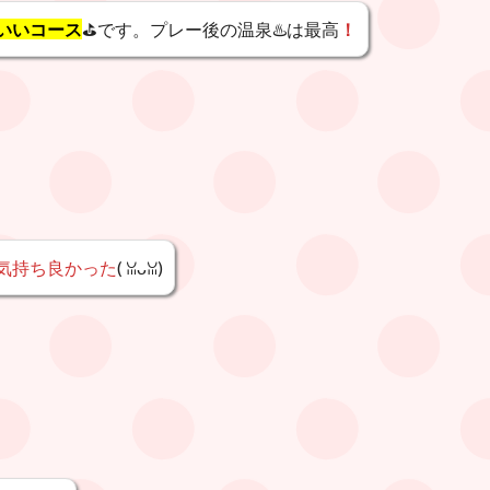
いいコース
⛳️です。プレー後の温泉♨️は最高
！
気持ち良かった
( ꈍᴗꈍ)