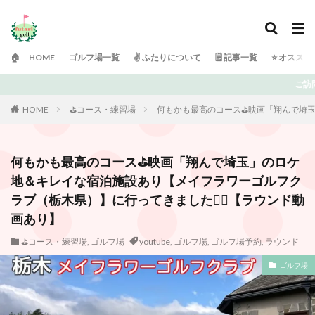
🏠 HOME
ゴルフ場一覧
✌️ ふたりについて
🗒 記事一覧
⭐️ オスス
ご訪問ありがとうございます！ 日々ゴルフで頭がいっぱいの「ふ
HOME
⛳️コース・練習場
何もかも最高のコース⛳️映画「翔んで埼玉
何もかも最高のコース⛳️映画「翔んで埼玉」のロケ
地＆キレイな宿泊施設あり【メイフラワーゴルフク
ラブ（栃木県）】に行ってきました🏌️‍♂️【ラウンド動
画あり】
⛳️コース・練習場
,
ゴルフ場
youtube
,
ゴルフ場
,
ゴルフ場予約
,
ラウンド
ゴルフ場