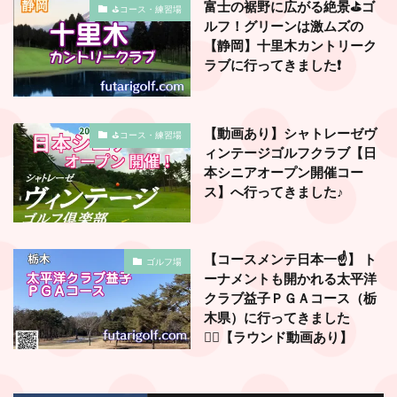
富士の裾野に広がる絶景⛳️ゴ
⛳️コース・練習場
ルフ！グリーンは激ムズの
【静岡】十里木カントリーク
ラブに行ってきました❗️
【動画あり】シャトレーゼヴ
⛳️コース・練習場
ィンテージゴルフクラブ【日
本シニアオープン開催コー
ス】へ行ってきました♪
【コースメンテ日本一☝️】 ト
ゴルフ場
ーナメントも開かれる太平洋
クラブ益子ＰＧＡコース（栃
木県）に行ってきました
🏌️‍♂️【ラウンド動画あり】