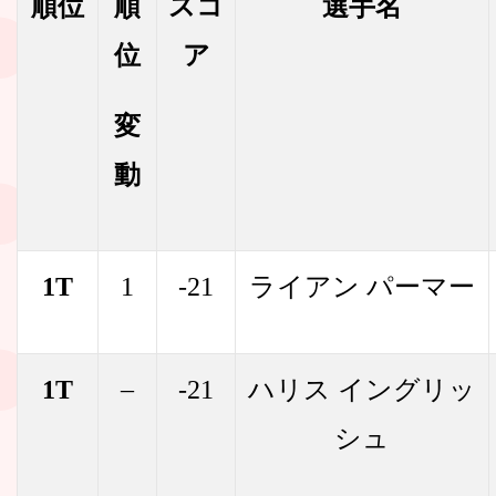
順位
順
スコ
選手名
位
ア
変
動
1T
1
-21
ライアン パーマー
1T
–
-21
ハリス イングリッ
シュ