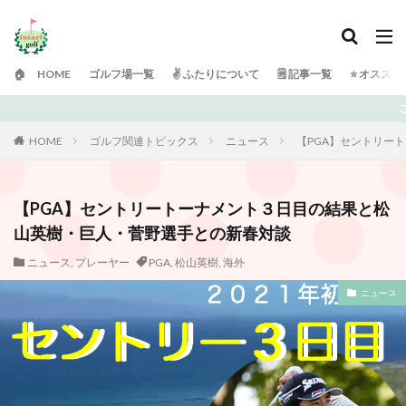
🏠 HOME
ゴルフ場一覧
✌️ ふたりについて
🗒 記事一覧
⭐️ オスス
ご訪問ありがとうございます！ 日
HOME
ゴルフ関連トピックス
ニュース
【PGA】セントリー
【PGA】セントリートーナメント３日目の結果と松
山英樹・巨人・菅野選手との新春対談
ニュース
,
プレーヤー
PGA
,
松山英樹
,
海外
ニュース