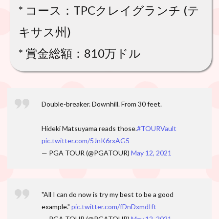
* コース：TPCクレイグランチ (テ
キサス州)
* 賞金総額：810万ドル
Double-breaker. Downhill. From 30 feet.
Hideki Matsuyama reads those.
#TOURVault
pic.twitter.com/5JnK6rxAG5
— PGA TOUR (@PGATOUR)
May 12, 2021
"All I can do now is try my best to be a good
example."
pic.twitter.com/fDnDxmdIft
— PGA TOUR (@PGATOUR)
May 12, 2021