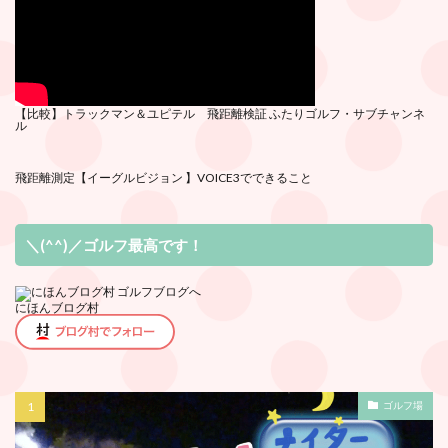
【比較】トラックマン＆ユピテル 飛距離検証
ふたりゴルフ・サブチ
ャンネ
ル
飛距離測定
【イーグルビジョン 】VOICE3でできること
＼(^^)／ゴルフ最高です！
にほんブログ村
ゴルフ場