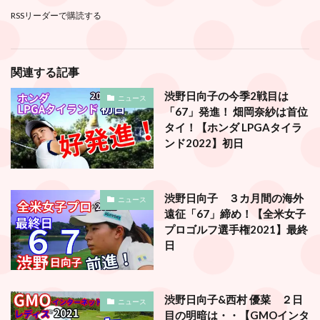
RSSリーダーで購読する
関連する記事
渋野日向子の今季2戦目は
ニュース
「67」発進！ 畑岡奈紗は首位
タイ！【ホンダ LPGAタイラ
ンド2022】初日
渋野日向子 ３カ月間の海外
ニュース
遠征「67」締め！【全米女子
プロゴルフ選手権2021】最終
日
渋野日向子&西村 優菜 ２日
ニュース
目の明暗は・・【GMOインタ