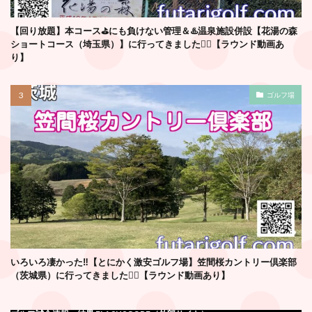
【回り放題】本コース⛳️にも負けない管理＆♨️温泉施設併設【花湯の森
ショートコース（埼玉県）】に行ってきました🏌️‍♂️【ラウンド動画あ
り】
ゴルフ場
いろいろ凄かった‼️【とにかく激安ゴルフ場】笠間桜カントリー倶楽部
（茨城県）に行ってきました🏌️‍♂️【ラウンド動画あり】