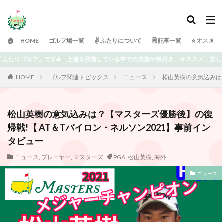
🏠 HOME
ゴルフ場一覧
✌️ ふたりについて
🗒 記事一覧
⭐️ オスス
いる中での失敗や気付き、オススメ、楽しめる情報を書いていきます⭐️ どうぞよろ
HOME
ゴルフ関連トピックス
ニュース
松山英樹の意気込みは
松山英樹の意気込みは？【マスターズ優勝後】の復
帰戦!【 AT＆Tバイロン・ネルソン2021】事前イン
タビュー
ニュース
,
プレーヤー
,
マスターズ
PGA
,
松山英樹
,
海外
ニュース