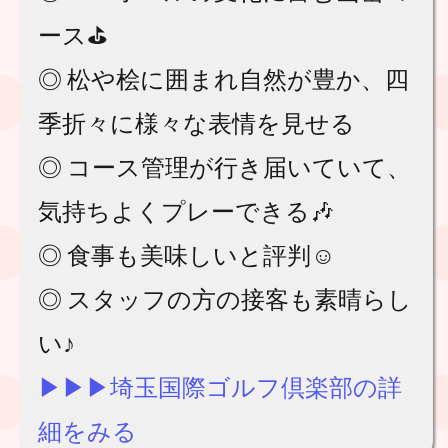
ース⛳️
◎ 松や桧に囲まれ自然が豊か、四
季折々に様々な表情を見せる
◎ コース管理が行き届いていて、
気持ちよくプレーできる🎶
◎ 食事も美味しいと評判☺️
◎ スタッフの方の接客も素晴らし
い♪
▶︎▶︎▶︎埼玉国際ゴルフ倶楽部の詳
細をみる