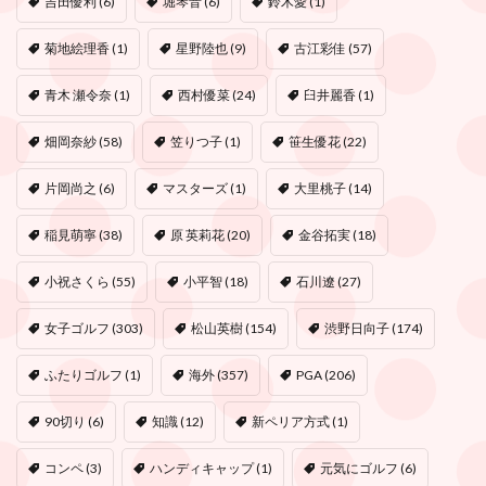
吉田優利
(6)
堀琴音
(6)
鈴木愛
(1)
菊地絵理香
(1)
星野陸也
(9)
古江彩佳
(57)
青木 瀬令奈
(1)
西村優菜
(24)
臼井麗香
(1)
畑岡奈紗
(58)
笠りつ子
(1)
笹生優花
(22)
片岡尚之
(6)
マスターズ
(1)
大里桃子
(14)
稲見萌寧
(38)
原 英莉花
(20)
金谷拓実
(18)
小祝さくら
(55)
小平智
(18)
石川遼
(27)
女子ゴルフ
(303)
松山英樹
(154)
渋野日向子
(174)
ふたりゴルフ
(1)
海外
(357)
PGA
(206)
90切り
(6)
知識
(12)
新ペリア方式
(1)
コンペ
(3)
ハンディキャップ
(1)
元気にゴルフ
(6)