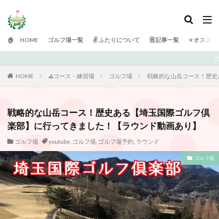
🏠 HOME
ゴルフ場一覧
✌️ ふたりについて
🗒 記事一覧
⭐️ オスス
ご訪問ありがとうございます！ 日々ゴルフで頭がい
HOME
⛳️コース・練習場
ゴルフ場
戦略的な山岳コース！歴史
戦略的な山岳コース！歴史ある【埼玉国際ゴルフ倶
楽部】に行ってきました！【ラウンド動画あり】
ゴルフ場
youtube
,
ゴルフ場
,
ゴルフ場予約
,
ラウンド
ゴルフ場