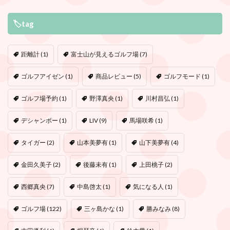
🏷tag
距離計
(1)
富士山が見えるゴルフ場
(7)
ゴルフアイゼン
(1)
商品レビュー
(5)
ゴルフモード
(1)
ゴルフ場予約
(1)
野澤真央
(1)
川村昌弘
(1)
デシャンボー
(1)
LIV
(9)
馬場咲希
(1)
タイガー
(2)
山本美夢有
(1)
山下美夢有
(4)
金田久美子
(2)
後藤未有
(1)
上田桃子
(2)
西郷真央
(7)
中島啓太
(1)
気になる人
(1)
ゴルフ場
(122)
三ヶ島かな
(1)
勝みなみ
(8)