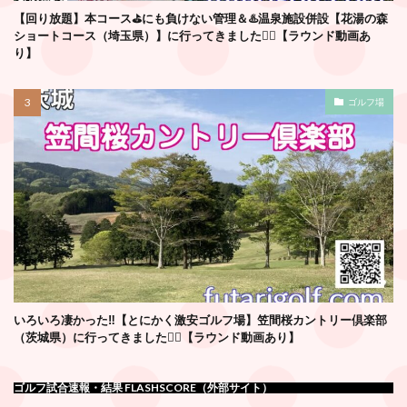
【回り放題】本コース⛳️にも負けない管理＆♨️温泉施設併設【花湯の森
ショートコース（埼玉県）】に行ってきました🏌️‍♂️【ラウンド動画あ
り】
ゴルフ場
いろいろ凄かった‼️【とにかく激安ゴルフ場】笠間桜カントリー倶楽部
（茨城県）に行ってきました🏌️‍♂️【ラウンド動画あり】
ゴルフ試合速報・結果 FLASHSCORE（外部サイト）