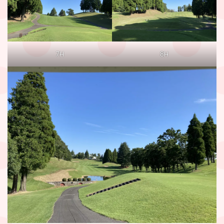
7H
8H