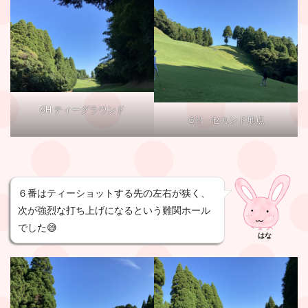
6H ティーグラウンド
６H セカンド地点
６番はティーショットする先の左右が狭く、
次が強烈な打ち上げになるという難関ホール
でした😅
はな