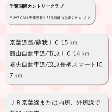
千葉国際カントリークラブ
〒297-0231 千葉県長生郡長柄町山之郷７５４−３２
京葉道路/蘇我ＩＣ 15 km
館山自動車道/市原ＩＣ 14 km
圏央自動車道/茂原長柄スマートIC
7 km
ＪＲ京葉線または内房、外房線で