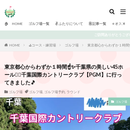
🏠 HOME
ゴルフ場一覧
✌️ ふたりについて
🗒 記事一覧
⭐️ オスス
うございます！ 日々ゴルフで頭がいっぱいの「ふたりゴルフ」です⛳️ 上達を目
HOME
⛳️コース・練習場
ゴルフ場
東京都心からわずか１時間☝️
東京都心からわずか１時間☝️✨千葉県の美しい45ホ
ール🏌️‍♀️千葉国際カントリークラブ【PGM】に行っ
てきました🎵
ゴルフ場
ゴルフ場
,
ゴルフ場予約
,
ラウンド
ゴルフ場