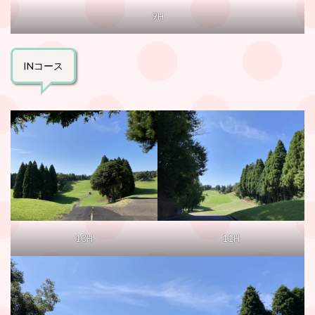
9H
INコース
10H
11H