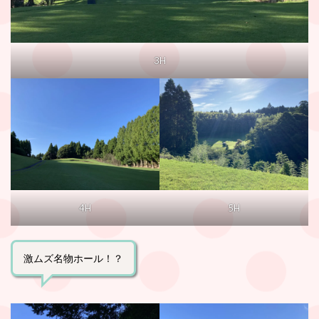
3H
4H
5H
激ムズ名物ホール！？