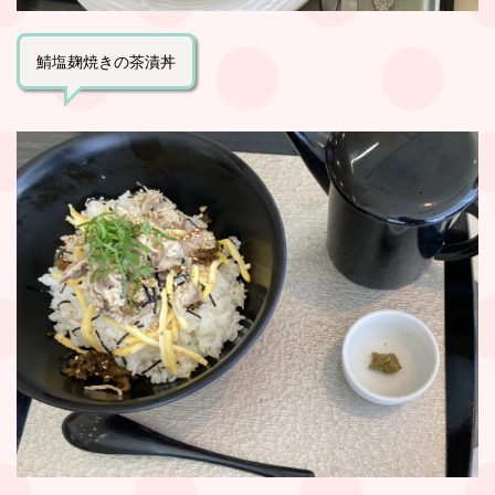
鯖塩麹焼きの茶漬丼