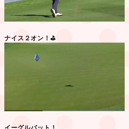
ナイス２オン！⛳️
イーグルパット！