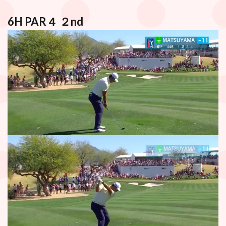
6H PAR４ ２nd