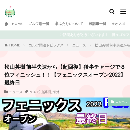
🏠 HOME
ゴルフ場一覧
✌️ ふたりについて
🗒 記事一覧
⭐️ オスス
頭がいっぱいの「ふたりゴルフ」です⛳️ 上達を目指している中での失敗や気付き、
HOME
ゴルフ関連トピックス
ニュース
松山英樹 前半失速か
松山英樹 前半失速から【超回復】後半チャージで８
位フィニッシュ！！【フェニックスオープン2022】
最終日
ニュース
PGA
,
松山英樹
,
海外
ニュース