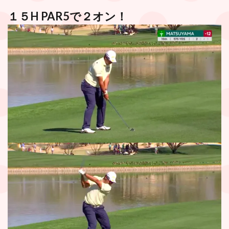
１５H PAR5で２オン！