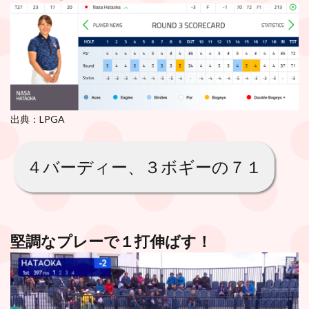
出典：LPGA
４バーディー、３ボギーの７１
堅調なプレーで１打伸ばす！