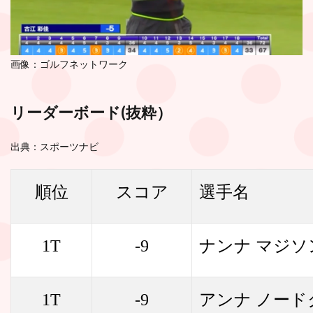
画像：ゴルフネットワーク
リーダーボード(
抜粋
）
出典：スポーツナビ
順位
スコア
選手名
1T
-9
ナンナ マジソ
1T
-9
アンナ ノード