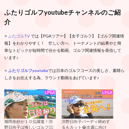
ふたりゴルフyoutubeチャンネルのご紹
介
⭐️
ふたゴルTV
では【PGAツアー】【女子ゴルフ】【ゴルフ関連情
報】をわかりやすく！ 忙しい方へ トーナメントの結果やと簡
単なトピックが短時間で分かる動画、ゴルフ関連情報を発信して
います♪
⭐️
ふたりゴルフyoutube
では日本のゴルフコースの美しさ、素晴ら
しさをお伝えする為、ラウンド動画をあげています♪
畑岡奈紗が１０位躍進！渋
渋野日向子バーディ締めす
野日向子は悔しいゴルフ🏌️‍♀️
るもカット😭次週に向け