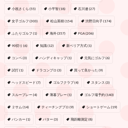
小祝さくら
(55)
小平智
(18)
石川遼
(27)
女子ゴルフ
(303)
松山英樹
(154)
渋野日向子
(174)
ふたりゴルフ
(1)
海外
(357)
PGA
(206)
90切り
(6)
知識
(12)
新ペリア方式
(1)
コンペ
(3)
ハンディキャップ
(1)
元気にゴルフ
(6)
試打
(1)
ドラコンプロ
(3)
買って良かった
(9)
ヘッドスピード
(7)
ゴルフクラブ
(4)
スタンス
(3)
スループレー
(4)
薄暮プレー
(1)
ゴルフ場予約
(140)
２サム
(14)
ティーチングプロ
(9)
ショートゲーム
(19)
バンカー
(1)
パター
(3)
飛距離測定
(8)