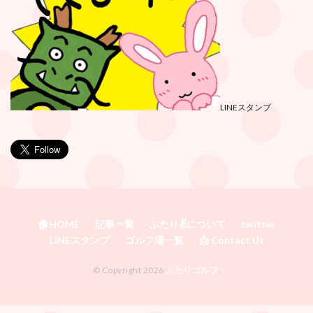
LINEスタンプ
🏠HOME
記事一覧
ふたり✌️について
twitter
LINEスタンプ
ゴルフ場一覧
📩 Contact Us
© Copyright 2026
ふたりゴルフ
.