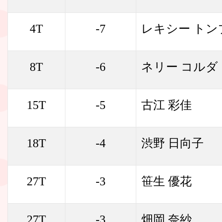
4T
-7
レキシー トン
8T
-6
ネリー コルダ
15T
-5
古江 彩佳
18T
-4
渋野 日向子
27T
-3
笹生 優花
27T
-3
畑岡 奈紗