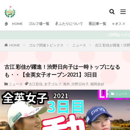
🏠 HOME
ゴルフ場一覧
✌️ ふたりについて
🗒 記事一覧
⭐️ オスス
ご訪問ありがとうございます！ 日々ゴルフで頭がいっぱいの「ふたりゴルフ
HOME
ゴルフ関連トピックス
ニュース
古江 彩佳が躍進！渋
古江 彩佳が躍進！渋野日向子は一時トップになる
も・・【全英女子オープン2021】3日目
ニュース
古江彩佳
,
女子ゴルフ
,
海外
,
渋野日向子
,
畑岡奈紗
ニュース