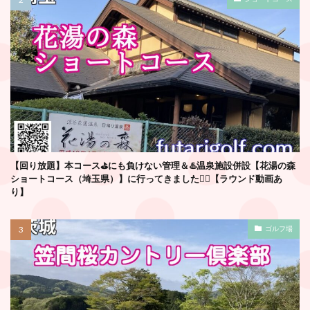
【回り放題】本コース⛳️にも負けない管理＆♨️温泉施設併設【花湯の森
ショートコース（埼玉県）】に行ってきました🏌️‍♂️【ラウンド動画あ
り】
ゴルフ場