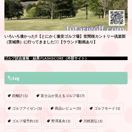
いろいろ凄かった‼️【とにかく激安ゴルフ場】笠間桜カントリー倶楽部
（茨城県）に行ってきました🏌️‍♂️【ラウンド動画あり】
ゴルフ試合速報・結果 FLASHSCORE（外部サイト）
🏷tag
距離計
(1)
富士山が見えるゴルフ場
(7)
ゴルフアイゼン
(1)
商品レビュー
(5)
ゴルフモード
(1)
ゴルフ場予約
(1)
野澤真央
(1)
川村昌弘
(1)