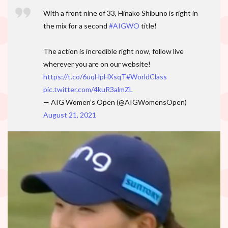
With a front nine of 33, Hinako Shibuno is right in
the mix for a second
#AIGWO
title!
The action is incredible right now, follow live
wherever you are on our website!
https://t.co/6uqHpHXsqT
#WorldClass
pic.twitter.com/4kuR3almZL
— AIG Women’s Open (@AIGWomensOpen)
August 21, 2021