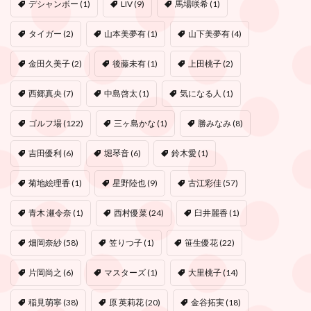
デシャンボー
(1)
LIV
(9)
馬場咲希
(1)
タイガー
(2)
山本美夢有
(1)
山下美夢有
(4)
金田久美子
(2)
後藤未有
(1)
上田桃子
(2)
西郷真央
(7)
中島啓太
(1)
気になる人
(1)
ゴルフ場
(122)
三ヶ島かな
(1)
勝みなみ
(8)
吉田優利
(6)
堀琴音
(6)
鈴木愛
(1)
菊地絵理香
(1)
星野陸也
(9)
古江彩佳
(57)
青木 瀬令奈
(1)
西村優菜
(24)
臼井麗香
(1)
畑岡奈紗
(58)
笠りつ子
(1)
笹生優花
(22)
片岡尚之
(6)
マスターズ
(1)
大里桃子
(14)
稲見萌寧
(38)
原 英莉花
(20)
金谷拓実
(18)