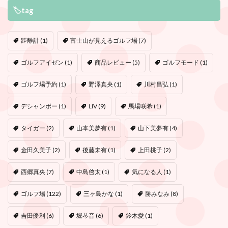
🏷tag
距離計
(1)
富士山が見えるゴルフ場
(7)
ゴルフアイゼン
(1)
商品レビュー
(5)
ゴルフモード
(1)
ゴルフ場予約
(1)
野澤真央
(1)
川村昌弘
(1)
デシャンボー
(1)
LIV
(9)
馬場咲希
(1)
タイガー
(2)
山本美夢有
(1)
山下美夢有
(4)
金田久美子
(2)
後藤未有
(1)
上田桃子
(2)
西郷真央
(7)
中島啓太
(1)
気になる人
(1)
ゴルフ場
(122)
三ヶ島かな
(1)
勝みなみ
(8)
吉田優利
(6)
堀琴音
(6)
鈴木愛
(1)