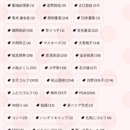
菊地絵理香
(1)
星野陸也
(9)
古江彩佳
(57)
青木 瀬令奈
(1)
西村優菜
(24)
臼井麗香
(1)
畑岡奈紗
(58)
笠りつ子
(1)
笹生優花
(22)
片岡尚之
(6)
マスターズ
(1)
大里桃子
(14)
稲見萌寧
(38)
原 英莉花
(20)
金谷拓実
(18)
小祝さくら
(55)
小平智
(18)
石川遼
(27)
女子ゴルフ
(303)
松山英樹
(154)
渋野日向子
(174)
ふたりゴルフ
(1)
海外
(357)
PGA
(206)
90切り
(6)
知識
(12)
新ペリア方式
(1)
コンペ
(3)
ハンディキャップ
(1)
元気にゴルフ
(6)