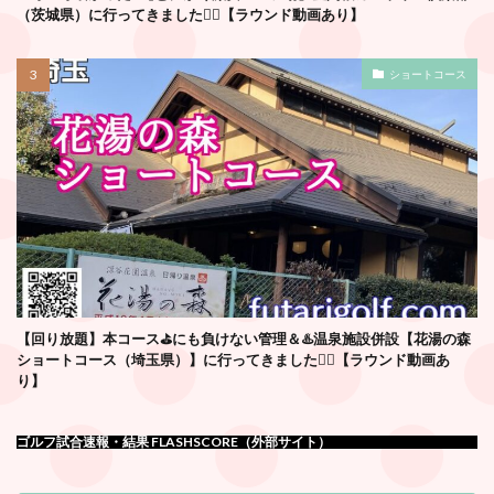
（茨城県）に行ってきました🏌️‍♂️【ラウンド動画あり】
ショートコース
【回り放題】本コース⛳️にも負けない管理＆♨️温泉施設併設【花湯の森
ショートコース（埼玉県）】に行ってきました🏌️‍♂️【ラウンド動画あ
り】
ゴルフ試合速報・結果 FLASHSCORE（外部サイト）