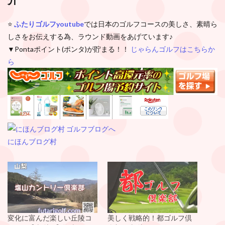
⭐️
ふたりゴルフyoutube
では日本のゴルフコースの美しさ、素晴ら
しさをお伝えする為、ラウンド動画をあげています♪
▼Pontaポイント(ポンタ)が貯まる！！
じゃらんゴルフはこちらか
ら
にほんブログ村
変化に富んだ楽しい丘陵コ
美しく戦略的！都ゴルフ倶