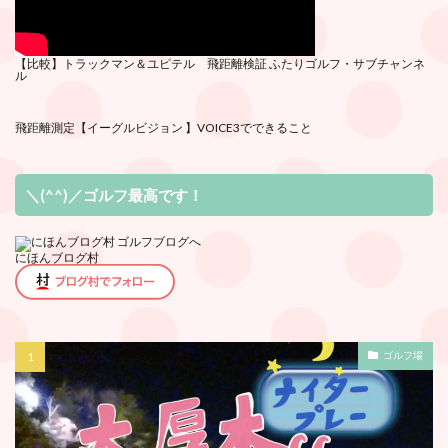
【比較】トラックマン＆ユピテル 飛距離検証
ふたりゴルフ・サブチ
ャンネ
ル
飛距離測定
【イーグルビジョン 】VOICE3でできること
＼(^^)／ゴルフ最高です！
にほんブログ村
ゴルフ場