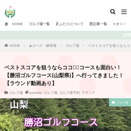
🏠 HOME
ゴルフ場一覧
✌️ ふたりについて
🗒 記事一覧
⭐️ オスス
ご訪問ありがとうございます！ 日々ゴルフで頭がい
HOME
⛳️コース・練習場
ゴルフ場
ベストスコアを狙うならココ
ベストスコアを狙うならココ🏌️‍♀️コースも面白い！
【勝沼ゴルフコース(山梨県)】へ行ってきました！
【ラウンド動画あり】
ゴルフ場
youtube
,
ゴルフ場
,
ゴルフ場予約
,
ラウンド
ゴルフ場