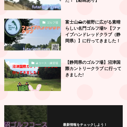
た！【動画あり】
富士山🗻の裾野に広がる素晴
ゴルフ場
らしい名門ゴルフ場✨ 【ファ
イブハンドレッドクラブ（静
岡県）】に行ってきました！
【静岡県のゴルフ場】沼津国
⛳️コース・練習場
際カントリークラブ に行って
きました!
最新情報をチェックしよう！