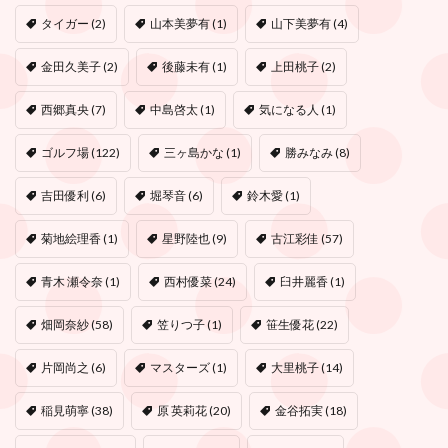
タイガー
(2)
山本美夢有
(1)
山下美夢有
(4)
金田久美子
(2)
後藤未有
(1)
上田桃子
(2)
西郷真央
(7)
中島啓太
(1)
気になる人
(1)
ゴルフ場
(122)
三ヶ島かな
(1)
勝みなみ
(8)
吉田優利
(6)
堀琴音
(6)
鈴木愛
(1)
菊地絵理香
(1)
星野陸也
(9)
古江彩佳
(57)
青木 瀬令奈
(1)
西村優菜
(24)
臼井麗香
(1)
畑岡奈紗
(58)
笠りつ子
(1)
笹生優花
(22)
片岡尚之
(6)
マスターズ
(1)
大里桃子
(14)
稲見萌寧
(38)
原 英莉花
(20)
金谷拓実
(18)