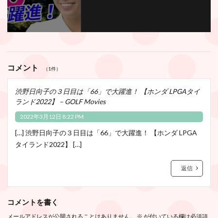
コメント
（1件）
渋野日向子の３日目は「66」で大躍進！ 【ホンダ LPGAタイ
ランド2022】 – GOLF Movies
2022年3月12日 8:22 PM
[…] 渋野日向子の３日目は「66」で大躍進！ 【ホンダ LPGA
タイランド2022】 […]
返信
コメントを書く
メールアドレスが公開されることはありません。
※
が付いている欄は必須項