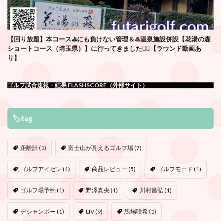
【回り放題】本コース⛳️にも負けない管理＆♨️温泉施設併設【花湯の森
ショートコース（埼玉県）】に行ってきました🏌️‍♂️【ラウンド動画あ
り】
ゴルフ試合速報・結果 FLASHSCORE（外部サイト）
🏷tag
距離計
(1)
富士山が見えるゴルフ場
(7)
ゴルフアイゼン
(1)
商品レビュー
(5)
ゴルフモード
(1)
ゴルフ場予約
(1)
野澤真央
(1)
川村昌弘
(1)
デシャンボー
(1)
LIV
(9)
馬場咲希
(1)