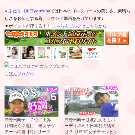
⭐️
ふたりゴルフyoutube
では日本のゴルフコースの美しさ、素晴ら
しさをお伝えする為、ラウンド動画をあげています♪
▼ポイントが貯まる！！
じゃらんゴルフはこちらから
にほんブログ村
渋野日向子 ７位に上昇！
渋野日向子は波乱あるもバ
好調続く２週目 米女子ツ
ーディ締め！日本勢の結果
アーへの道【Qシリーズ
は？【HSBC女子チャンピオ