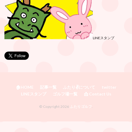
LINEスタンプ
🏠HOME
記事一覧
ふたり✌️について
twitter
LINEスタンプ
ゴルフ場一覧
📩 Contact Us
© Copyright 2026
ふたりゴルフ
.