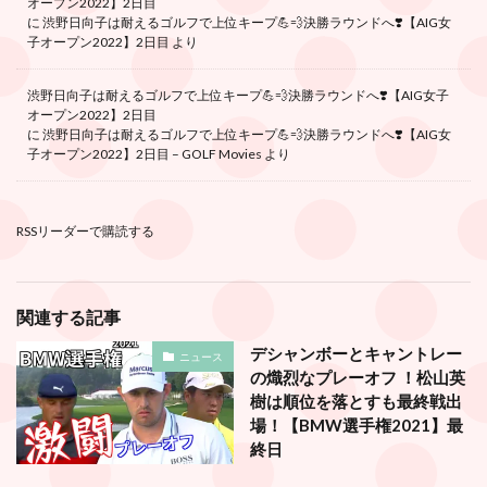
オープン2022】2日目
に
渋野日向子は耐えるゴルフで上位キープ💪💨決勝ラウンドへ❣️【AIG女
子オープン2022】2日目
より
渋野日向子は耐えるゴルフで上位キープ💪💨決勝ラウンドへ❣️【AIG女子
オープン2022】2日目
に
渋野日向子は耐えるゴルフで上位キープ💪💨決勝ラウンドへ❣️【AIG女
子オープン2022】2日目 – GOLF Movies
より
RSSリーダーで購読する
関連する記事
デシャンボーとキャントレー
ニュース
の熾烈なプレーオフ ！松山英
樹は順位を落とすも最終戦出
場！【BMW選手権2021】最
終日