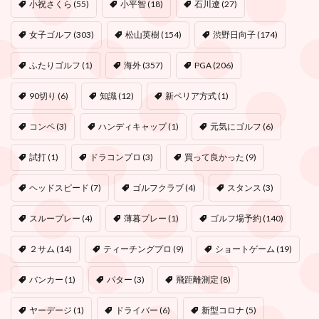
小祝さくら
(55)
小平智
(18)
石川遼
(27)
女子ゴルフ
(303)
松山英樹
(154)
渋野日向子
(174)
ふたりゴルフ
(1)
海外
(357)
PGA
(206)
90切り
(6)
知識
(12)
新ペリア方式
(1)
コンペ
(3)
ハンディキャップ
(1)
元気にゴルフ
(6)
試打
(1)
ドラコンプロ
(3)
買って良かった
(9)
ヘッドスピード
(7)
ゴルフクラブ
(4)
スタンス
(3)
スループレー
(4)
薄暮プレー
(1)
ゴルフ場予約
(140)
２サム
(14)
ティーチングプロ
(9)
ショートゲーム
(19)
バンカー
(1)
パター
(3)
飛距離測定
(8)
ヤーデージ
(1)
ドライバー
(6)
新型コロナ
(5)