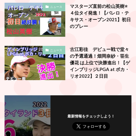
マスターズ直前の松山英樹⭐️
ニュース
４位タイ発進！【バレロ・テ
キサス・オープン2021】初日
のプレー
古江彩佳 デビュー戦で堂々
ニュース
の予選通過！畑岡奈紗・笹生
優花 は上位で決勝進出！【ゲ
インブリッジLPGA at ボカ・
リオ2022】２日目
最新情報をチェックしよう！