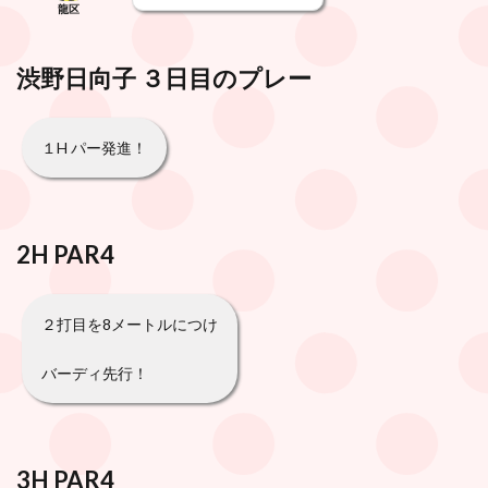
龍区
渋野日向子 ３日目のプレー
１H パー発進！
2H PAR4
２打目を8メートルにつけ
バーディ先行！
3H PAR4