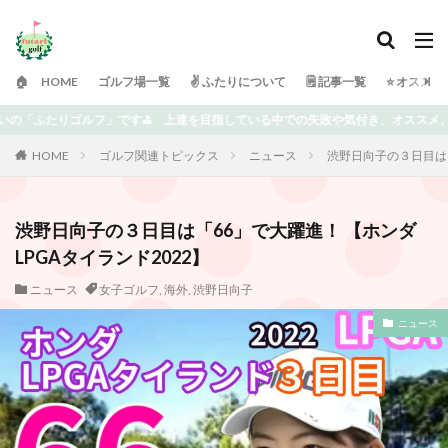
🏠 HOME
ゴルフ場一覧
✌️ ふたりについて
🗒 記事一覧
⭐️ オスス
している中での失敗や気付き、オススメ、楽しめる情報を書いていきます⭐️ どうぞ
HOME
ゴルフ関連トピックス
ニュース
渋野日向子の３日目は「
渋野日向子の３日目は「66」で大躍進！ 【ホンダ
LPGAタイランド2022】
ニュース
女子ゴルフ
,
海外
,
渋野日向子
ニュース