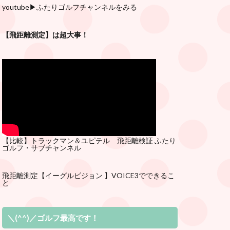
youtube
▶︎ふたりゴルフチャンネルをみる
【飛距離測定】は超大事！
【比較】トラックマン＆ユピテル 飛距離検証
ふたり
ゴルフ・サブチ
ャンネル
飛距離測定
【イーグルビジョン 】VOICE3でできるこ
と
＼(^^)／ゴルフ最高です！