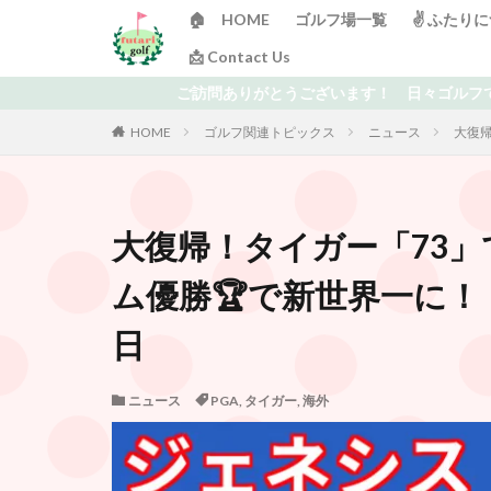
🏠 HOME
ゴルフ場一覧
✌️ ふたり
📩 Contact Us
問ありがとうございます！ 日々ゴルフで頭がいっぱいの「ふたりゴルフ
HOME
ゴルフ関連トピックス
ニュース
大復帰
大復帰！タイガー「73」
ム優勝🏆で新世界一に！
日
ニュース
PGA
,
タイガー
,
海外