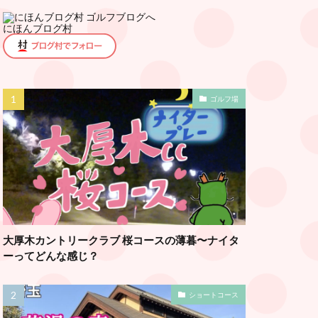
にほんブログ村
ゴルフ場
大厚木カントリークラブ 桜コースの薄暮〜ナイタ
ーってどんな感じ？
ショートコース