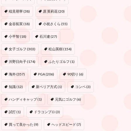
稲見萌寧
(38)
原 英莉花
(20)
金谷拓実
(18)
小祝さくら
(55)
小平智
(18)
石川遼
(27)
女子ゴルフ
(303)
松山英樹
(154)
渋野日向子
(174)
ふたりゴルフ
(1)
海外
(357)
PGA
(206)
90切り
(6)
知識
(12)
新ペリア方式
(1)
コンペ
(3)
ハンディキャップ
(1)
元気にゴルフ
(6)
試打
(1)
ドラコンプロ
(3)
買って良かった
(9)
ヘッドスピード
(7)