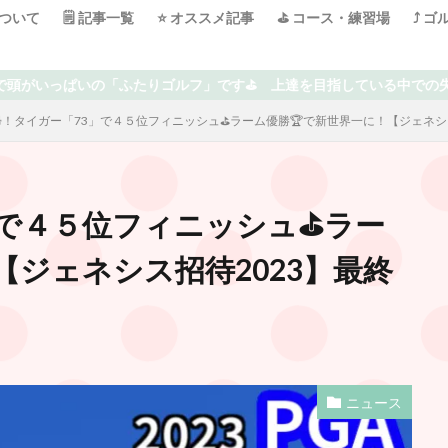
について
🗒 記事一覧
⭐️ オススメ記事
⛳️ コース・練習場
⤴️ 
」です⛳️ 上達を目指している中での失敗や気付き、オススメ、楽しめる
！タイガー「73」で４５位フィニッシュ⛳️ラーム優勝🏆で新世界一に！【ジェネシ
で４５位フィニッシュ⛳️ラー
【ジェネシス招待2023】最終
ニュース