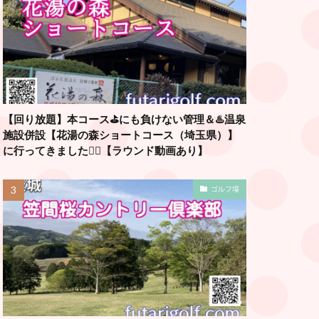
【回り放題】本コース⛳️にも負けない管理＆♨️温泉
施設併設【花湯の森ショートコース（埼玉県）】
に行ってきました🏌️‍♂️【ラウンド動画あり】
ゴルフ場