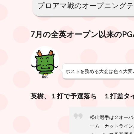
プロアマ戦のオープニングテ
7月の全英オープン以来のP
ホストを務める大会は色々大変
龍区
英樹、１打で予選落ち １打差タ
松山選手は２オーバ
一方 カットライン