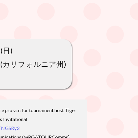
(日)
(カリフォルニア州)
the pro-am for tournament host Tiger
 Invitational
tTNGSRy3
nications (@PGATOURComms)