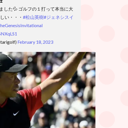
過⏫
ました💦 ゴルフの１打って本当に大
難しい・・・
#松山英樹
#ジェネシスイ
heGenesisInvitational
D5NXqLS1
rigolf)
February 18, 2023