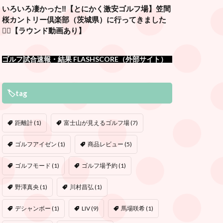
いろいろ凄かった‼️【とにかく激安ゴルフ場】笠間
桜カントリー倶楽部（茨城県）に行ってきました
🏌️‍♂️【ラウンド動画あり】
ゴルフ試合速報・結果 FLASHSCORE（外部サイト）
🏷tag
距離計
(1)
富士山が見えるゴルフ場
(7)
ゴルフアイゼン
(1)
商品レビュー
(5)
ゴルフモード
(1)
ゴルフ場予約
(1)
野澤真央
(1)
川村昌弘
(1)
デシャンボー
(1)
LIV
(9)
馬場咲希
(1)