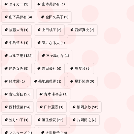
タイガー
(2)
山本美夢有
(1)
山下美夢有
(4)
金田久美子
(2)
後藤未有
(1)
上田桃子
(2)
西郷真央
(7)
中島啓太
(1)
気になる人
(1)
ゴルフ場
(122)
三ヶ島かな
(1)
勝みなみ
(8)
吉田優利
(6)
堀琴音
(6)
鈴木愛
(1)
菊地絵理香
(1)
星野陸也
(9)
古江彩佳
(57)
青木 瀬令奈
(1)
西村優菜
(24)
臼井麗香
(1)
畑岡奈紗
(58)
笠りつ子
(1)
笹生優花
(22)
片岡尚之
(6)
マスターズ
(1)
大里桃子
(14)