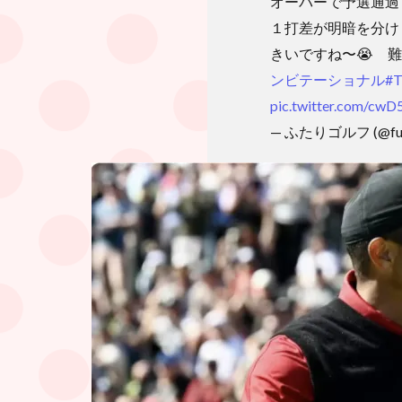
オーバーで予選通
１打差が明暗を分け
きいですね〜😭 
ンビテーショナル
#T
pic.twitter.com/cw
— ふたりゴルフ (@futa