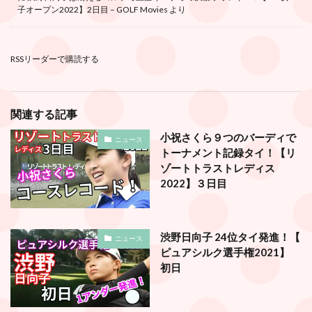
子オープン2022】2日目 – GOLF Movies
より
RSSリーダーで購読する
関連する記事
小祝さくら９つのバーディで
ニュース
トーナメント記録タイ！【リ
ゾートトラストレディス
2022】３日目
渋野日向子 24位タイ発進！【
ニュース
ピュアシルク選手権2021】
初日