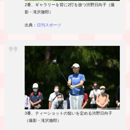
2番、ギャラリーを背に2打を放つ渋野日向子（撮
影・滝沢徹郎）
出典：
日刊スポーツ
3番、ティーショットの狙いを定める渋野日向子
（撮影・滝沢徹郎）