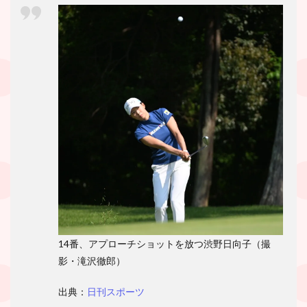
14番、アプローチショットを放つ渋野日向子（撮
影・滝沢徹郎）
出典：
日刊スポーツ