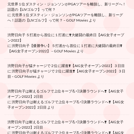
元世界１位ダスティン・ジョンソンがPGAツアーを離脱し、新リーグへ！
話題の【LIVゴルフ】って何？
に
元世界１位ダスティン・ジョンソンがPGAツアーを離脱し、新リーグ
へ！話題の【LIVゴルフ】って何？ – GOLF Movies
より
渋野日向子 ５打差から首位に１打差に❣️大健闘の最終日【AIG女子オープ
ン2022】
に
渋野日向子【優勝争い】 ５打差から首位に１打差に大健闘の最終日❣️
【AIG女子オープン2022】 – GOLF Movies
より
渋野日向子が猛チャージで２位に躍進❣️【AIG女子オープン2022】３日目
に
渋野日向子が猛チャージで２位に躍進❣️【AIG女子オープン2022】３日
目 – GOLF Movies
より
渋野日向子は耐えるゴルフで上位キープ💪💨決勝ラウンドへ❣️【AIG女子
オープン2022】2日目
に
渋野日向子は耐えるゴルフで上位キープ💪💨決勝ラウンドへ❣️【AIG女
子オープン2022】2日目
より
渋野日向子は耐えるゴルフで上位キープ💪💨決勝ラウンドへ❣️【AIG女子
オープン2022】2日目
に
渋野日向子は耐えるゴルフで上位キープ💪💨決勝ラウンドへ❣️【AIG女