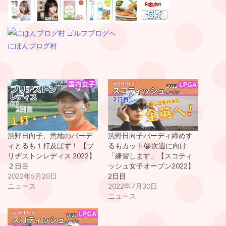
にほんブログ村
渋野日向子、意地のバーデ
渋野日向子バーディ締めす
ィとるも１打及ばず！ 【ブ
るもカット😭次週に向け
リヂストンレディス 2022】
「練習します」【スコティ
２日目
ッシュ女子オープン2022】
2022年5月20日
2日目
ニュース
2022年7月30日
ニュース