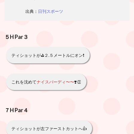
出典：
日刊スポーツ
５H
Par
３
ティショットが⛳️２.５メートルにオン❗️
これを沈めて
ナイスバーディ〜〜
❣️👏
７H
Par
４
ティショットが左ファーストカットへ👍