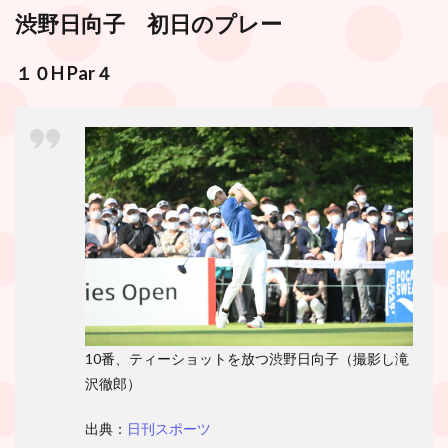
渋野日向子 初日のプレー
１０H
Par
４
10番、ティーショットを放つ渋野日向子（撮影し滝
沢徹郎）
出典：
日刊スポーツ