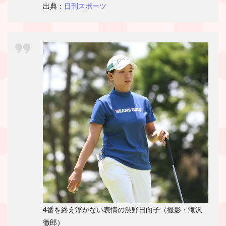
出典：
日刊スポーツ
4番を終え浮かない表情の渋野日向子（撮影・滝沢
徹郎）