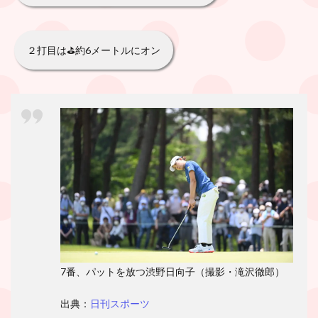
２打目は⛳️約6メートルにオン
7番、パットを放つ渋野日向子（撮影・滝沢徹郎）
出典：
日刊スポーツ