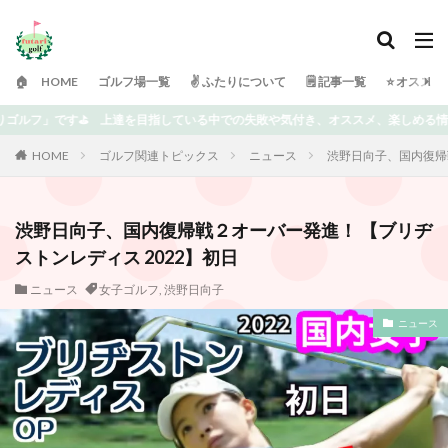
🏠 HOME
ゴルフ場一覧
✌️ ふたりについて
🗒 記事一覧
⭐️ オスス
敗や気付き、オススメ、楽しめる情報を書いていきます⭐️ どうぞよろしくお願い致
HOME
ゴルフ関連トピックス
ニュース
渋野日向子、国内復帰戦
渋野日向子、国内復帰戦２オーバー発進！ 【ブリヂ
ストンレディス 2022】初日
ニュース
女子ゴルフ
,
渋野日向子
ニュース