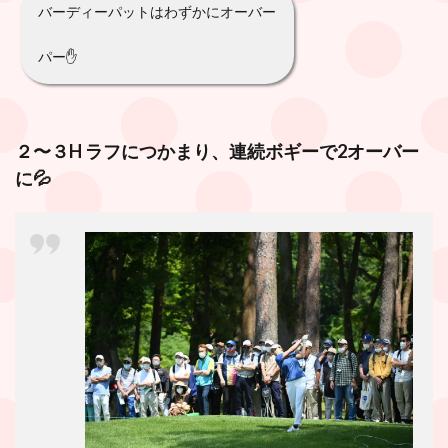
バーディーパットはわずかにオーバー
パー✋
２〜３H ラフにつかまり、
連続ボギーで2オーバー
に
💦