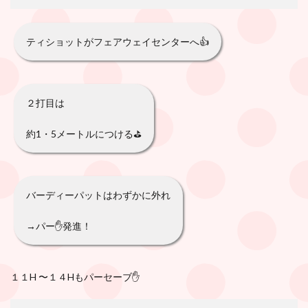
ティショットがフェアウェイセンターへ👍
２打目は
約1・5メートルにつける⛳️
バーディーパットはわずかに外れ
→パー✋発進！
１１H 〜１４Hもパーセーブ✋