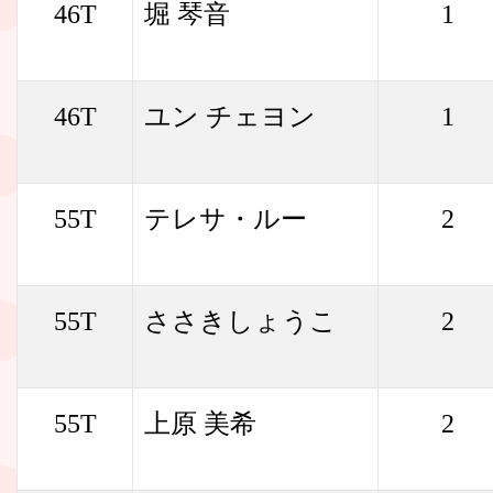
46T
堀 琴音
1
46T
ユン チェヨン
1
55T
テレサ・ルー
2
55T
ささきしょうこ
2
55T
上原 美希
2