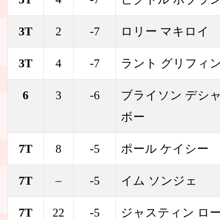
3T
2
-7
ロリー マキロイ
3T
4
-7
ラント グリフィ
6
3
-6
ブライソン デシ
ボー
7T
8
-5
ポール ケイシー
7T
–
-5
イム ソンジェ
7T
22
-5
ジャスティン ロ