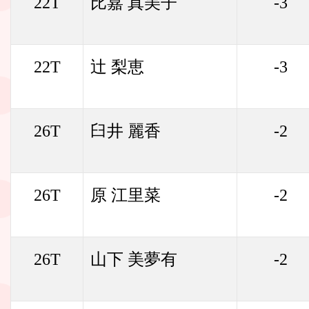
22T
比嘉 真美子
-3
22T
辻 梨恵
-3
26T
臼井 麗香
-2
26T
原 江里菜
-2
26T
山下 美夢有
-2