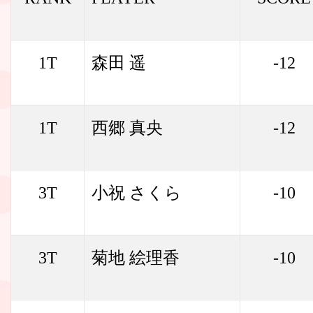
1T
森田 遥
-12
1T
西郷 真央
-12
3T
小祝 さくら
-10
3T
菊地 絵理香
-10