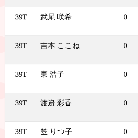
39T
武尾 咲希
0
39T
吉本 ここね
0
39T
東 浩子
0
39T
渡邉 彩香
0
39T
笠 りつ子
0