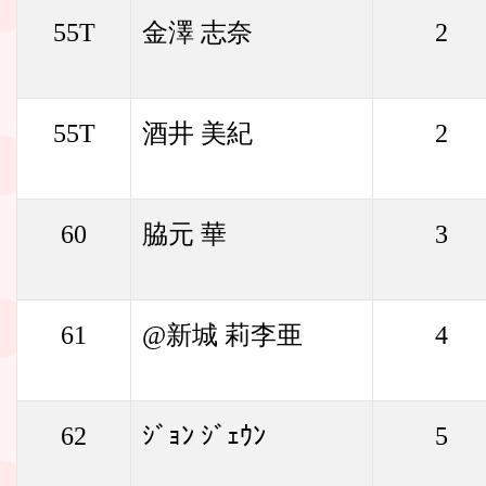
55T
金澤 志奈
2
55T
酒井 美紀
2
60
脇元 華
3
61
@新城 莉李亜
4
62
ｼﾞｮﾝ ｼﾞｪｳﾝ
5