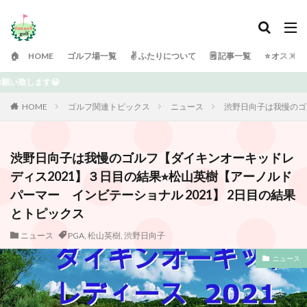
🏠 HOME
ゴルフ場一覧
✌️ ふたりについて
🗒 記事一覧
⭐️ オスス
ご訪問ありがとうござい
HOME
ゴルフ関連トピックス
ニュース
渋野日向子は我慢のゴル
渋野日向子は我慢のゴルフ【ダイキンオーキッドレ
ディス2021】３日目の結果⭐︎松山英樹【アーノルド
パーマー インビテーショナル 2021】 2日目の結果
とトピックス
ニュース
PGA
,
松山英樹
,
渋野日向子
ニュース