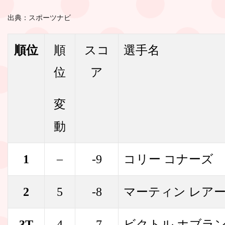
出典：スポーツナビ
順位
順
スコ
選手名
位
ア
変
動
1
–
-9
コリー コナーズ
2
5
-8
マーティン レア
3T
4
-7
ビクトル ホブラ