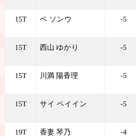
15T
ペ ソンウ
-5
15T
西山 ゆかり
-5
15T
川満 陽香理
-5
15T
サイ ペイイン
-5
19T
香妻 琴乃
-4