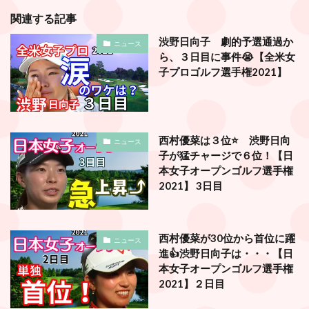
関連する記事
渋野日向子 劇的予選通過か
ニュース
ら、３日目に事件😭【全米女
子プロゴルフ選手権2021】
西村優菜は３位⭐️ 渋野日向
ニュース
子が猛チャージで６位！【日
本女子オープンゴルフ選手権
2021】 3日目
西村優菜が30位から首位に躍
ニュース
進👍渋野日向子は・・・【日
本女子オープンゴルフ選手権
2021】２日目