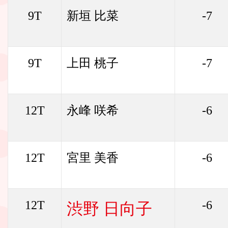
9T
新垣 比菜
-7
9T
上田 桃子
-7
12T
永峰 咲希
-6
12T
宮里 美香
-6
12T
-6
渋野 日向子