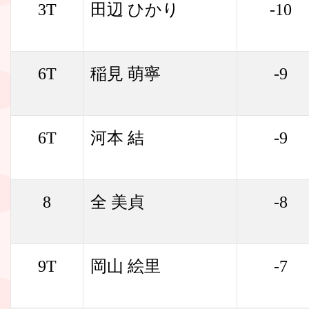
3T
田辺 ひかり
-10
6T
稲見 萌寧
-9
6T
河本 結
-9
8
全 美貞
-8
9T
岡山 絵里
-7