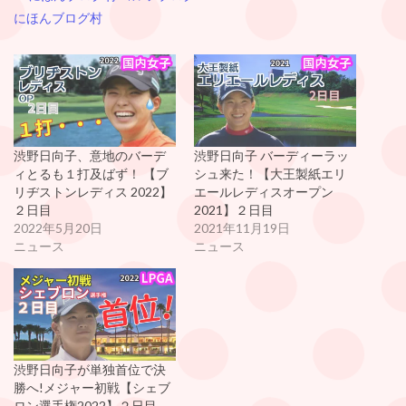
にほんブログ村
渋野日向子、意地のバーデ
渋野日向子 バーディーラッ
ィとるも１打及ばず！ 【ブ
シュ来た！【大王製紙エリ
リヂストンレディス 2022】
エールレディスオープン
２日目
2021】２日目
2022年5月20日
2021年11月19日
ニュース
ニュース
渋野日向子が単独首位で決
勝へ!メジャー初戦【シェブ
ロン選手権2022】２日目