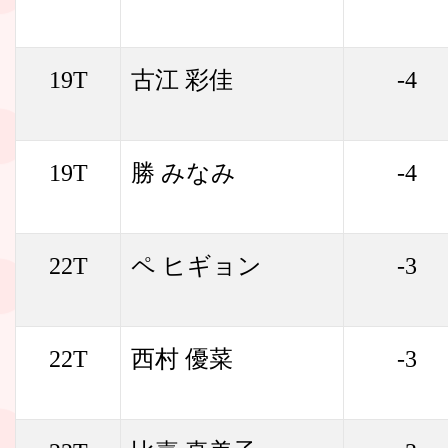
19T
古江 彩佳
-4
19T
勝 みなみ
-4
22T
ペ ヒギョン
-3
22T
西村 優菜
-3