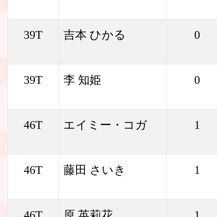
39T
吉本 ひかる
0
39T
李 知姫
0
46T
エイミー・コガ
1
46T
藤田 さいき
1
46T
原 英莉花
1