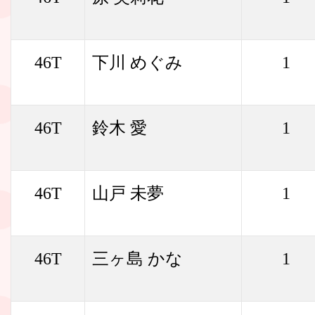
46T
下川 めぐみ
1
46T
鈴木 愛
1
46T
山戸 未夢
1
46T
三ヶ島 かな
1