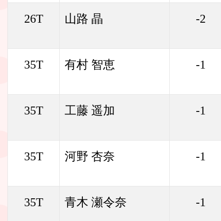
26T
山路 晶
-2
35T
有村 智恵
-1
35T
工藤 遥加
-1
35T
河野 杏奈
-1
35T
青木 瀬令奈
-1