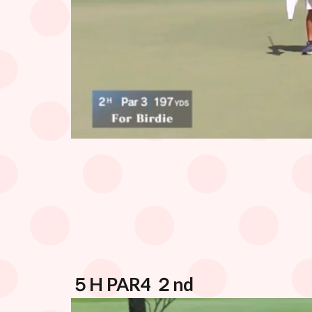
５H PAR4 ２nd