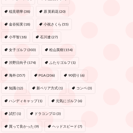
稲見萌寧
(38)
原 英莉花
(20)
金谷拓実
(18)
小祝さくら
(55)
小平智
(18)
石川遼
(27)
女子ゴルフ
(303)
松山英樹
(154)
渋野日向子
(174)
ふたりゴルフ
(1)
海外
(357)
PGA
(206)
90切り
(6)
知識
(12)
新ペリア方式
(1)
コンペ
(3)
ハンディキャップ
(1)
元気にゴルフ
(6)
試打
(1)
ドラコンプロ
(3)
買って良かった
(9)
ヘッドスピード
(7)