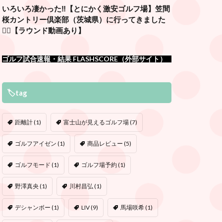
いろいろ凄かった‼️【とにかく激安ゴルフ場】笠間
桜カントリー倶楽部（茨城県）に行ってきました
🏌️‍♂️【ラウンド動画あり】
ゴルフ試合速報・結果 FLASHSCORE（外部サイト）
🏷tag
距離計
(1)
富士山が見えるゴルフ場
(7)
ゴルフアイゼン
(1)
商品レビュー
(5)
ゴルフモード
(1)
ゴルフ場予約
(1)
野澤真央
(1)
川村昌弘
(1)
デシャンボー
(1)
LIV
(9)
馬場咲希
(1)