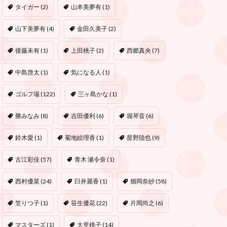
タイガー
(2)
山本美夢有
(1)
山下美夢有
(4)
金田久美子
(2)
後藤未有
(1)
上田桃子
(2)
西郷真央
(7)
中島啓太
(1)
気になる人
(1)
ゴルフ場
(122)
三ヶ島かな
(1)
勝みなみ
(8)
吉田優利
(6)
堀琴音
(6)
鈴木愛
(1)
菊地絵理香
(1)
星野陸也
(9)
古江彩佳
(57)
青木 瀬令奈
(1)
西村優菜
(24)
臼井麗香
(1)
畑岡奈紗
(58)
笠りつ子
(1)
笹生優花
(22)
片岡尚之
(6)
マスターズ
(1)
大里桃子
(14)