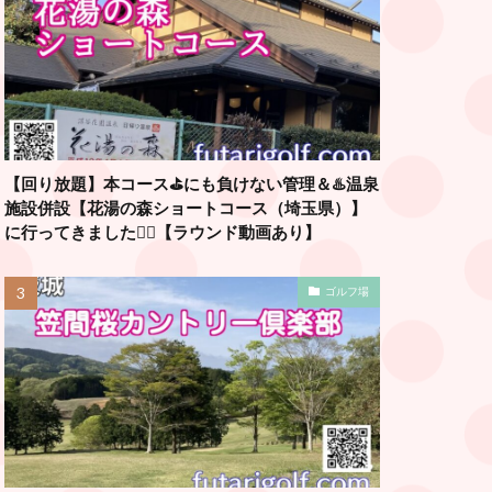
【回り放題】本コース⛳️にも負けない管理＆♨️温泉
施設併設【花湯の森ショートコース（埼玉県）】
に行ってきました🏌️‍♂️【ラウンド動画あり】
ゴルフ場