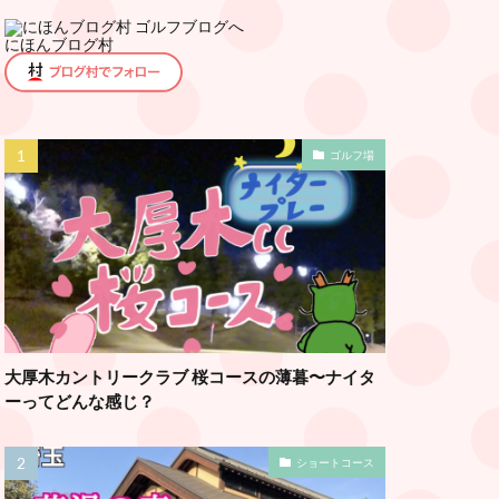
にほんブログ村
ゴルフ場
大厚木カントリークラブ 桜コースの薄暮〜ナイタ
ーってどんな感じ？
ショートコース