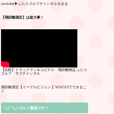
youtube
▶︎ふたりゴルフチャンネルをみる
【飛距離測定】は超大事！
【比較】トラックマン＆ユピテル 飛距離検証
ふたり
ゴルフ・サブチ
ャンネル
飛距離測定
【イーグルビジョン 】VOICE3でできるこ
と
＼(^^)／ゴルフ最高です！