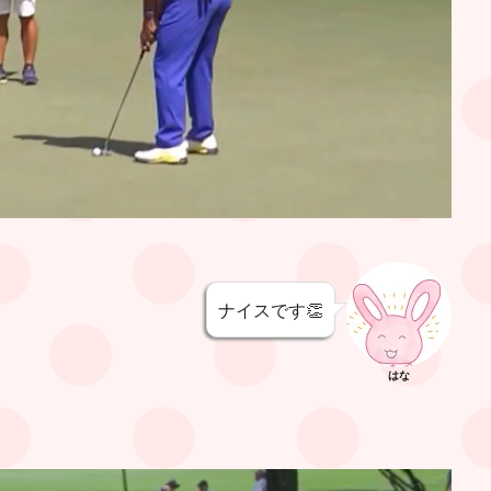
ナイスです👏
はな