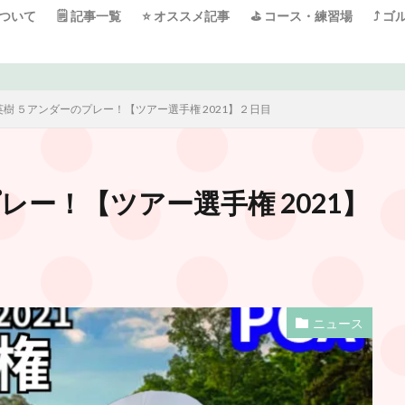
について
🗒 記事一覧
⭐️ オススメ記事
⛳️ コース・練習場
⤴️ 
ご訪問ありがとうございます！ 日々ゴル
英樹 ５アンダーのプレー！【ツアー選手権 2021】２日目
レー！【ツアー選手権 2021】
ニュース