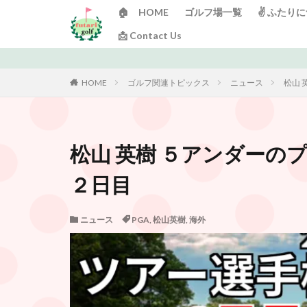
🏠 HOME
ゴルフ場一覧
✌️ ふたり
📩 Contact Us
HOME
ゴルフ関連トピックス
ニュース
松山 
松山 英樹 ５アンダーのプ
２日目
ニュース
PGA
,
松山英樹
,
海外