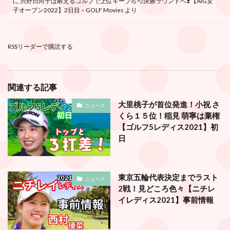
に
渋野日向子は耐えるゴルフで上位キープ💪💨決勝ラウンドへ❣️【AIG女
子オープン2022】2日目 – GOLF Movies
より
RSSリーダーで購読する
関連する記事
大里桃子が首位発進！小祝 さ
ニュース
くら１５位！稲見 萌寧は棄権
【ゴルフ5レディス2021】初
日
東京五輪代表決定までラスト
ニュース
2戦！見どころ色々【ニチレ
イレディス2021】事前情報