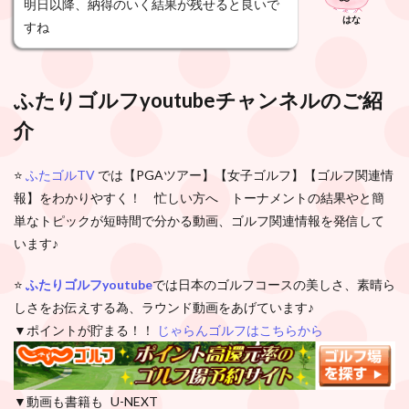
明日以降、納得のいく結果が残せると良いで
はな
すね
ふたりゴルフyoutubeチャンネルのご紹
介
⭐️
ふたゴルTV
では【PGAツアー】【女子ゴルフ】【ゴルフ関連情
報】をわかりやすく！ 忙しい方へ トーナメントの結果やと簡
単なトピックが短時間で分かる動画、ゴルフ関連情報を発信して
います♪
⭐️
ふたりゴルフyoutube
では日本のゴルフコースの美しさ、素晴ら
しさをお伝えする為、ラウンド動画をあげています♪
▼ポイントが貯まる！！
じゃらんゴルフはこちらから
▼動画も書籍も U-NEXT