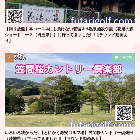
【回り放題】本コース⛳️にも負けない管理＆♨️温泉施設併設【花湯の森
ショートコース（埼玉県）】に行ってきました🏌️‍♂️【ラウンド動画あ
り】
ゴルフ場
いろいろ凄かった‼️【とにかく激安ゴルフ場】笠間桜カントリー倶楽部
（茨城県）に行ってきました🏌️‍♂️【ラウンド動画あり】