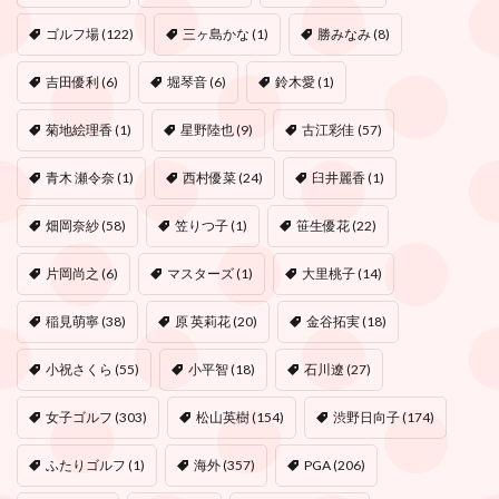
ゴルフ場
(122)
三ヶ島かな
(1)
勝みなみ
(8)
吉田優利
(6)
堀琴音
(6)
鈴木愛
(1)
菊地絵理香
(1)
星野陸也
(9)
古江彩佳
(57)
青木 瀬令奈
(1)
西村優菜
(24)
臼井麗香
(1)
畑岡奈紗
(58)
笠りつ子
(1)
笹生優花
(22)
片岡尚之
(6)
マスターズ
(1)
大里桃子
(14)
稲見萌寧
(38)
原 英莉花
(20)
金谷拓実
(18)
小祝さくら
(55)
小平智
(18)
石川遼
(27)
女子ゴルフ
(303)
松山英樹
(154)
渋野日向子
(174)
ふたりゴルフ
(1)
海外
(357)
PGA
(206)