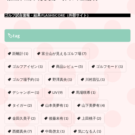
ゴルフ試合速報・結果 FLASHSCORE（外部サイト）
🏷tag
距離計
(1)
富士山が見えるゴルフ場
(7)
ゴルフアイゼン
(1)
商品レビュー
(5)
ゴルフモード
(1)
ゴルフ場予約
(1)
野澤真央
(1)
川村昌弘
(1)
デシャンボー
(1)
LIV
(9)
馬場咲希
(1)
タイガー
(2)
山本美夢有
(1)
山下美夢有
(4)
金田久美子
(2)
後藤未有
(1)
上田桃子
(2)
西郷真央
(7)
中島啓太
(1)
気になる人
(1)