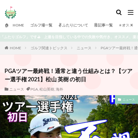
🏠 HOME
ゴルフ場一覧
✌️ ふたりについて
🗒 記事一覧
⭐️ オスス
失敗や気付き、オススメ、楽しめる情報を書いていきます⭐️ どうぞよろしくお願い
HOME
ゴルフ関連トピックス
ニュース
PGAツアー最終戦！通
PGAツアー最終戦！通常と違う仕組みとは？【ツア
ー選手権 2021】松山 英樹 の初日
ニュース
PGA
,
松山英樹
,
海外
ニュース