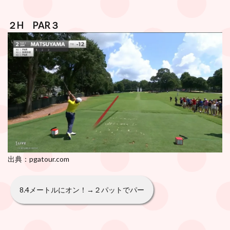
２H PAR３
出典：pgatour.com
8.4メートルにオン！→２パットでパー