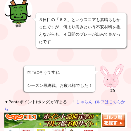
３日目の「６３」というスコアも素晴らしか
龍区
ったですが、何より痛みという不安材料を抱
えながらも、４日間のプレーが出来て良かっ
たです
本当にそうですね
シーズン最終戦、お疲れ様でした！
はな
▼Pontaポイント(ポンタ)が貯まる！！
じゃらんゴルフはこちらか
ら