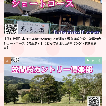
【回り放題】本コース⛳️にも負けない管理＆♨️温泉施設併設【花湯の森
ショートコース（埼玉県）】に行ってきました🏌️‍♂️【ラウンド動画あ
り】
ゴルフ場