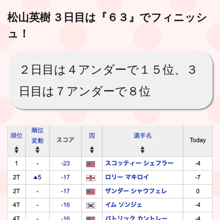
松山英樹 ３日目は『６３』でフィニッシ
ュ！
２日目は４アンダーで１５位、３
日目は７アンダーで８位