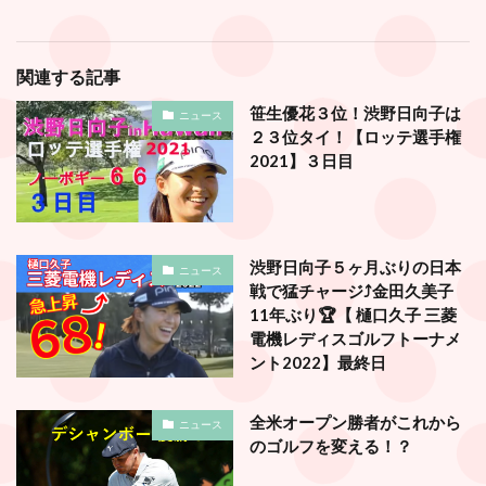
関連する記事
笹生優花３位！渋野日向子は
ニュース
２３位タイ！【ロッテ選手権
2021】３日目
渋野日向子５ヶ月ぶりの日本
ニュース
戦で猛チャージ⤴️金田久美子
11年ぶり🏆【 樋口久子 三菱
電機レディスゴルフトーナメ
ント2022】最終日
全米オープン勝者がこれから
ニュース
のゴルフを変える！？