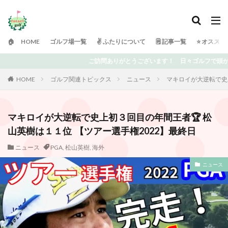
🏠 HOME
ゴルフ場一覧
✌️ ふたりについて
🗒 記事一覧
⭐️ オスス
！ 日々ゴルフで頭がいっぱいの「ふたりゴルフ」です⛳️ 上達を目指している中
HOME
ゴルフ関連トピックス
ニュース
マキロイが大逆転で史上
マキロイが大逆転で史上初３回目の年間王者🏆 松
山英樹は１１位 【ツアー選手権2022】最終日
ニュース
PGA
,
松山英樹
,
海外
ニュース