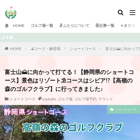
🏠 HOME
ゴルフ場一覧
✌️ ふたりについて
🗒 記事一覧
⭐️ オスス
ご訪問ありがとうございます！
HOME
⛳️コース・練習場
ショートコース
富士山🗻に向かっ
富士山🗻に向かって打てる！【静岡県のショートコ
ース】景色はリゾート⛱️コースはシビア!?【高嶺の
森のゴルフクラブ】に行ってきました♪
ショートコース
youtube
,
ゴルフ場
,
ゴルフ場予約
,
ラウンド
ショートコース