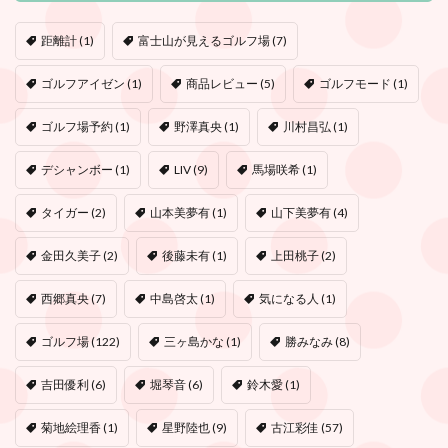
距離計
(1)
富士山が見えるゴルフ場
(7)
ゴルフアイゼン
(1)
商品レビュー
(5)
ゴルフモード
(1)
ゴルフ場予約
(1)
野澤真央
(1)
川村昌弘
(1)
デシャンボー
(1)
LIV
(9)
馬場咲希
(1)
タイガー
(2)
山本美夢有
(1)
山下美夢有
(4)
金田久美子
(2)
後藤未有
(1)
上田桃子
(2)
西郷真央
(7)
中島啓太
(1)
気になる人
(1)
ゴルフ場
(122)
三ヶ島かな
(1)
勝みなみ
(8)
吉田優利
(6)
堀琴音
(6)
鈴木愛
(1)
菊地絵理香
(1)
星野陸也
(9)
古江彩佳
(57)