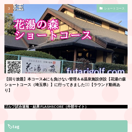
ショートコース
【回り放題】本コース⛳️にも負けない管理＆♨️温泉施設併設【花湯の森
ショートコース（埼玉県）】に行ってきました🏌️‍♂️【ラウンド動画あ
り】
ゴルフ試合速報・結果 FLASHSCORE（外部サイト）
🏷tag