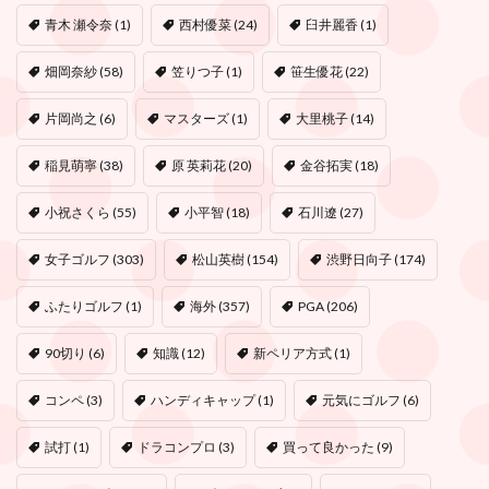
青木 瀬令奈
(1)
西村優菜
(24)
臼井麗香
(1)
畑岡奈紗
(58)
笠りつ子
(1)
笹生優花
(22)
片岡尚之
(6)
マスターズ
(1)
大里桃子
(14)
稲見萌寧
(38)
原 英莉花
(20)
金谷拓実
(18)
小祝さくら
(55)
小平智
(18)
石川遼
(27)
女子ゴルフ
(303)
松山英樹
(154)
渋野日向子
(174)
ふたりゴルフ
(1)
海外
(357)
PGA
(206)
90切り
(6)
知識
(12)
新ペリア方式
(1)
コンペ
(3)
ハンディキャップ
(1)
元気にゴルフ
(6)
試打
(1)
ドラコンプロ
(3)
買って良かった
(9)