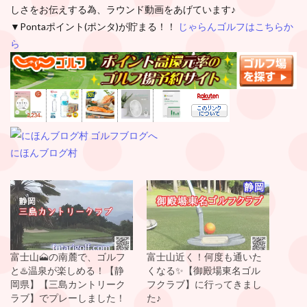
しさをお伝えする為、ラウンド動画をあげています♪
▼Pontaポイント(ポンタ)が貯まる！！
じゃらんゴルフはこちらか
ら
にほんブログ村
富士山🗻の南麓で、ゴルフ
富士山近く！何度も通いた
と♨️温泉が楽しめる！【静
くなる✨【御殿場東名ゴル
岡県】【三島カントリーク
フクラブ】に行ってきまし
ラブ】でプレーしました！
た♪