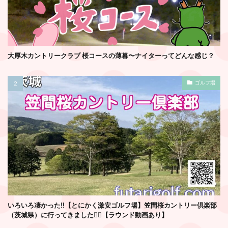
大厚木カントリークラブ 桜コースの薄暮〜ナイターってどんな感じ？
ゴルフ場
いろいろ凄かった‼️【とにかく激安ゴルフ場】笠間桜カントリー倶楽部
（茨城県）に行ってきました🏌️‍♂️【ラウンド動画あり】