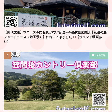
【回り放題】本コース⛳️にも負けない管理＆♨️温泉施設併設【花湯の森
ショートコース（埼玉県）】に行ってきました🏌️‍♂️【ラウンド動画あ
り】
ゴルフ場