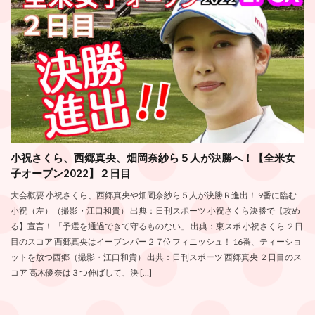
小祝さくら、西郷真央、畑岡奈紗ら５人が決勝へ！【全米女
子オープン2022】２日目
大会概要 小祝さくら、西郷真央や畑岡奈紗ら５人が決勝Ｒ進出！ 9番に臨む
小祝（左）（撮影・江口和貴） 出典：日刊スポーツ 小祝さくら決勝で【攻め
る】宣言！ 「予選を通過できて守るものない」 出典：東スポ 小祝さくら ２日
目のスコア 西郷真央はイーブンパー２７位フィニッシュ！ 16番、ティーショ
ットを放つ西郷（撮影・江口和貴） 出典：日刊スポーツ 西郷真央 ２日目のス
コア 高木優奈は３つ伸ばして、決 […]