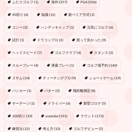
ふたりゴルフ
(1)
海外
(357)
PGA
(206)
90切り
(6)
知識
(12)
新ペリア方式
(1)
コンペ
(3)
ハンディキャップ
(1)
元気にゴルフ
(6)
試打
(1)
ドラコンプロ
(3)
買って良かった
(9)
ヘッドスピード
(7)
ゴルフクラブ
(4)
スタンス
(3)
スループレー
(4)
薄暮プレー
(1)
ゴルフ場予約
(140)
２サム
(14)
ティーチングプロ
(9)
ショートゲーム
(19)
バンカー
(1)
パター
(3)
飛距離測定
(8)
ヤーデージ
(1)
ドライバー
(6)
新型コロナ
(5)
100切り
(19)
youtube
(191)
ラウンド
(173)
練習法
(12)
考え方
(13)
ゴルフデビュー
(5)