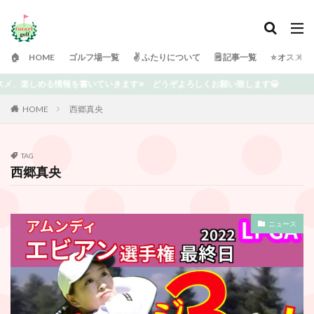
🏠 HOME
ゴルフ場一覧
✌️ ふたりについて
🗒 記事一覧
⭐️ オスス
⭐️ どうぞよろしくお願い致します😀
HOME
西郷真央
TAG
西郷真央
ニュース