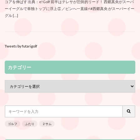
コアを伸ばす 出典：e!Golf 前半はテレサが圧倒的リード！ 西郷真央がスーパ
ーイーグルで単独トップに浮上👏 ／ピンへ一直線⚡#西郷真央 がスーパーイー
グル […]
Tweets by futarigolf
カテゴリー
ゴルフ
ふたり
２サム