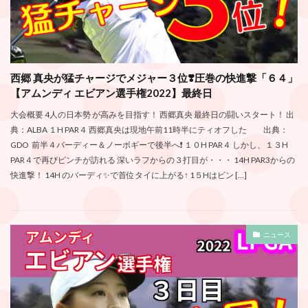
西郷 真央が猛チャージでメジャー３位❣️圧巻の快進撃「６４」
【アムンディ エビアン選手権2022】最終日
大会概要 4人の日本勢 が高みを目指す！ 西郷真央 最終日の闘いスタート！ 出
典：ALBA １H PAR４ 西郷真央は現地午前11時半にティオフした 出典：
GDO 前半４バーディー＆ノーボギーで後半へ❗️ １０H PAR４ しかし、１３H
PAR４で再びピンチが訪れる 深いラフからの３打目が・・・ 14H PAR3からの
快進撃！ 14H のバーディ✨で首位タイに上がる↑ 1５Hはピン […]
ニュース