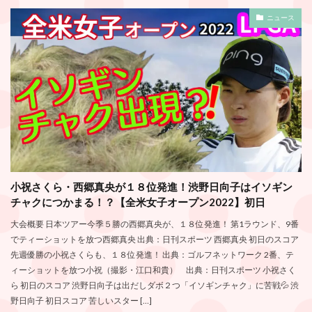
ニュース
小祝さくら・西郷真央が１８位発進！渋野日向子はイソギン
チャクにつかまる！？【全米女子オープン2022】初日
大会概要 日本ツアー今季５勝の西郷真央が、１８位発進！ 第1ラウンド、9番
でティーショットを放つ西郷真央 出典：日刊スポーツ 西郷真央 初日のスコア
先週優勝の小祝さくらも、１８位発進！ 出典：ゴルフネットワーク 2番、テ
ィーショットを放つ小祝（撮影・江口和貴） 出典：日刊スポーツ 小祝さく
ら 初日のスコア 渋野日向子は出だしダボ２つ「イソギンチャク」に苦戦💦 渋
野日向子 初日スコア 苦しいスター […]