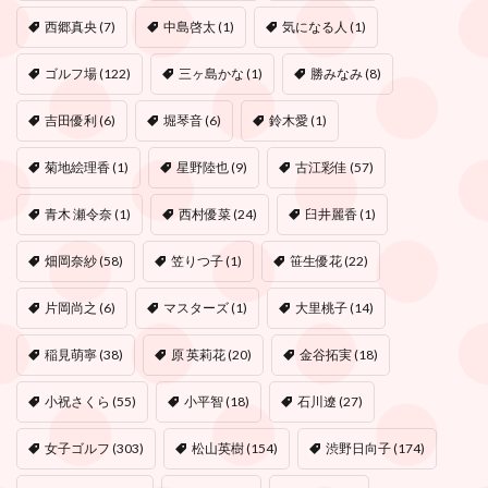
西郷真央
(7)
中島啓太
(1)
気になる人
(1)
ゴルフ場
(122)
三ヶ島かな
(1)
勝みなみ
(8)
吉田優利
(6)
堀琴音
(6)
鈴木愛
(1)
菊地絵理香
(1)
星野陸也
(9)
古江彩佳
(57)
青木 瀬令奈
(1)
西村優菜
(24)
臼井麗香
(1)
畑岡奈紗
(58)
笠りつ子
(1)
笹生優花
(22)
片岡尚之
(6)
マスターズ
(1)
大里桃子
(14)
稲見萌寧
(38)
原 英莉花
(20)
金谷拓実
(18)
小祝さくら
(55)
小平智
(18)
石川遼
(27)
女子ゴルフ
(303)
松山英樹
(154)
渋野日向子
(174)