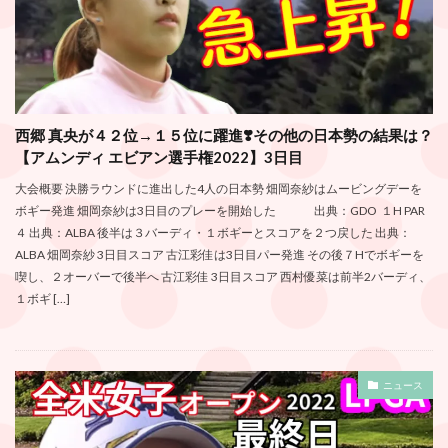
西郷 真央が４２位→１５位に躍進❣️その他の日本勢の結果は？
【アムンディ エビアン選手権2022】3日目
大会概要 決勝ラウンドに進出した4人の日本勢 畑岡奈紗はムービングデーを
ボギー発進 畑岡奈紗は3日目のプレーを開始した 出典：GDO １H PAR
４ 出典：ALBA 後半は３バーディ・１ボギーとスコアを２つ戻した 出典：
ALBA 畑岡奈紗 3日目スコア 古江彩佳は3日目パー発進 その後７Hでボギーを
喫し、２オーバーで後半へ 古江彩佳 3日目スコア 西村優菜は前半2バーディ、
１ボギ […]
ニュース