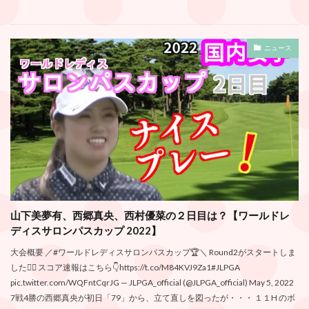
ニュース
山下美夢有、西郷真央、西村優菜の２日目は？【ワールドレ
ディスサロンパスカップ 2022】
大会概要 ／#ワールドレディスサロンパスカップ🏆＼ Round2がスタートしま
した🏌️‍♀️ スコア速報はこちら👇https://t.co/M84KVJ9Za1#JLPGA
pic.twitter.com/WQFntCqrJG — JLPGA_official (@JLPGA_official) May 5, 2022
7戦4勝の西郷真央が初日「79」から、立て直しを図ったが・・・ １１H のボ