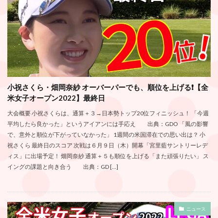
小祝さくら・畑岡奈紗 オーバーパーでも、順位を上げる❗️【全
米女子オープン2022】最終日
大会概要 小祝さくらは、通算＋３→日本勢トップ20位フィニッシュ！ 「今週
平均したら良かった」というアイアンには手応え 出典：GDO 「風の影響
で、意外と順位が下がっていなかった」 1週間の米国滞在での思い出は？ 小
祝さくら 最終日のスコア 次戦は６月９日（木）開幕「宮里藍サントリーレデ
ィス」に出場予定！ 畑岡奈紗 通算＋５も順位を上げる「また頑張りたい」 ス
イングの課題と向き合う 出典：GD […]
ニュース