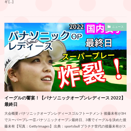
ギ […]
ニュース
イーグルの饗宴！【パナソニックオープンレディース 2022】
最終日
大会概要 パナソニックオープンレディースゴルフトーナメント 後藤未有が3H
でスーパープレー👏 パナソニックオープン最終日、3番でイーグルを決めた後
藤未有【写真：Getty Images】 出典：sportsbull プラチナ世代の後藤未有がス