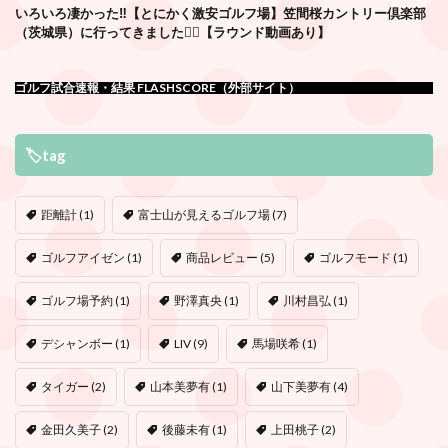
いろいろ凄かった‼️【とにかく激安ゴルフ場】笠間桜カントリー倶楽部
（茨城県）に行ってきました🏌️‍♂️【ラウンド動画あり】
ゴルフ試合速報・結果 FLASHSCORE（外部サイト）
🏷tag
距離計
(1)
富士山が見えるゴルフ場
(7)
ゴルフアイゼン
(1)
商品レビュー
(5)
ゴルフモード
(1)
ゴルフ場予約
(1)
野澤真央
(1)
川村昌弘
(1)
デシャンボー
(1)
LIV
(9)
馬場咲希
(1)
タイガー
(2)
山本美夢有
(1)
山下美夢有
(4)
金田久美子
(2)
後藤未有
(1)
上田桃子
(2)