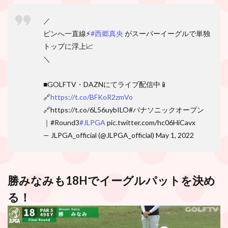
／
ピンへ一直線⚡
#西郷真央
がスーパーイーグルで単独
トップに浮上📈
＼
■GOLFTV・DAZNにてライブ配信中📱
🔗
https://t.co/BFKoR2zmVo
🔗https://t.co/6L56uybILO#パナソニックオープン
｜#Round3
#JLPGA
pic.twitter.com/hc06HiCavx
— JLPGA_official (@JLPGA_official) May 1, 2022
勝みなみも18Hでイーグルパットを決め
る！