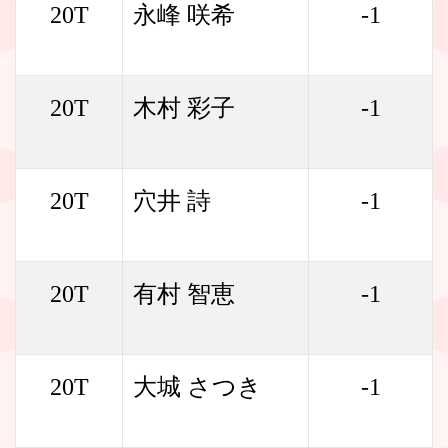
20T
永峰 咲希
-1
20T
木村 彩子
-1
20T
穴井 詩
-1
20T
有村 智恵
-1
20T
大城 さつき
-1