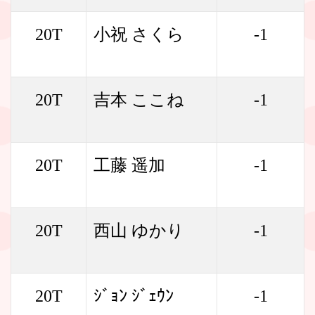
20T
小祝 さくら
-1
20T
吉本 ここね
-1
20T
工藤 遥加
-1
20T
西山 ゆかり
-1
20T
ｼﾞｮﾝ ｼﾞｪｳﾝ
-1