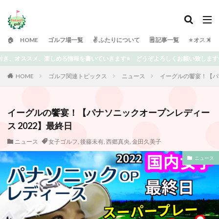
🏠 HOME
ゴルフ場一覧
✌️ ふたりについて
🗒 記事一覧
⭐️ オスス
ます⭐️ どうぞよろしくお願い致します😀
HOME
ゴルフ関連トピックス
ニュース
イーグルの饗宴！【パ
イーグルの饗宴！【パナソニックオープンレディー
ス 2022】最終日
ニュース
女子ゴルフ
,
後藤未有
,
西郷真央
,
金田久美子
ニュース