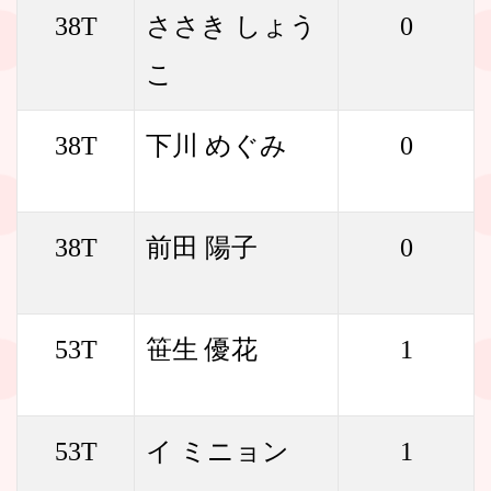
38T
ささき しょう
0
こ
38T
下川 めぐみ
0
38T
前田 陽子
0
53T
笹生 優花
1
53T
イ ミニョン
1