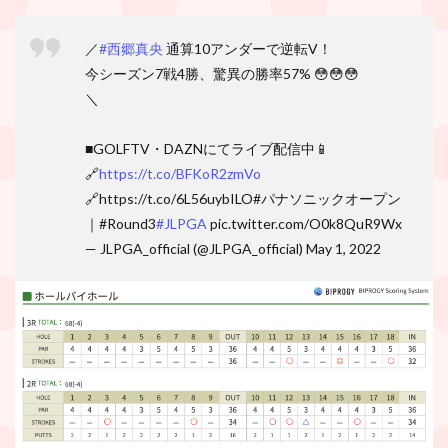
／
#西郷真央
通算10アンダーで逆転V！
今シーズン7戦4勝、驚異の勝率57% 😳😳😳
＼
■GOLFTV・DAZNにてライブ配信中📱
🔗
https://t.co/BFKoR2zmVo
🔗https://t.co/6L56uybILO#パナソニックオープン
｜#Round3
#JLPGA
pic.twitter.com/O0k8QuR9Wx
— JLPGA_official (@JLPGA_official) May 1, 2022