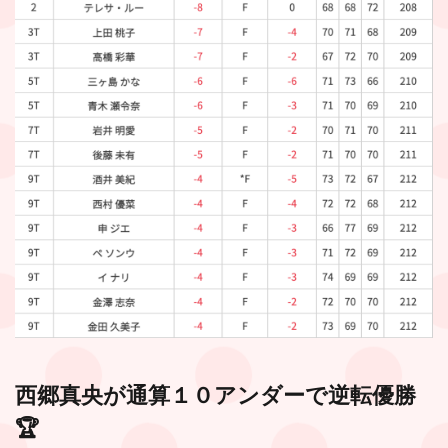
西郷真央が通算１０アンダーで逆転優勝
🏆