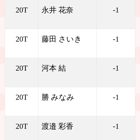
20T
永井 花奈
-1
20T
藤田 さいき
-1
20T
河本 結
-1
20T
勝 みなみ
-1
20T
渡邉 彩香
-1