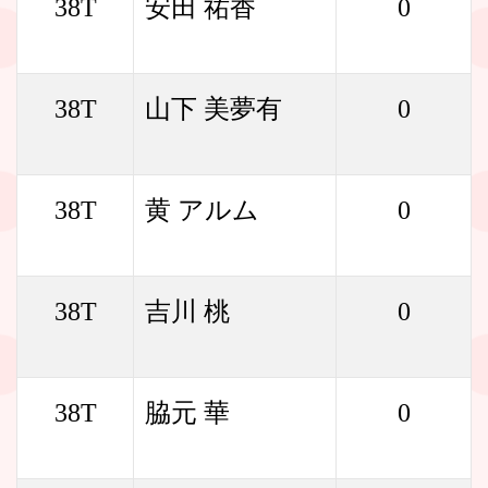
38T
安田 祐香
0
38T
山下 美夢有
0
38T
黄 アルム
0
38T
吉川 桃
0
38T
脇元 華
0