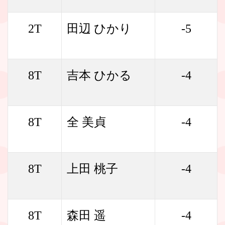
2T
田辺 ひかり
-5
8T
吉本 ひかる
-4
8T
全 美貞
-4
8T
上田 桃子
-4
8T
森田 遥
-4