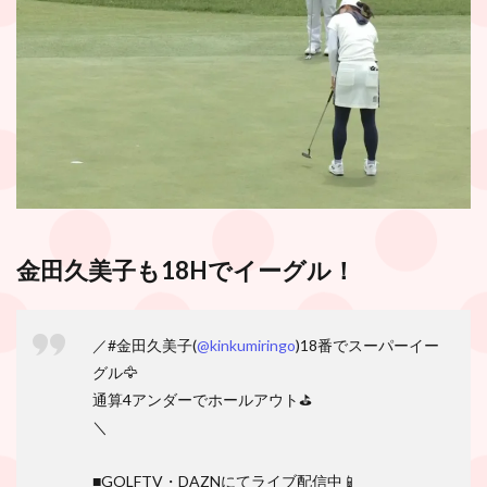
金田久美子も18Hでイーグル！
／#金田久美子(
@kinkumiringo
)18番でスーパーイー
グル🦅
通算4アンダーでホールアウト⛳
＼
■GOLFTV・DAZNにてライブ配信中📱