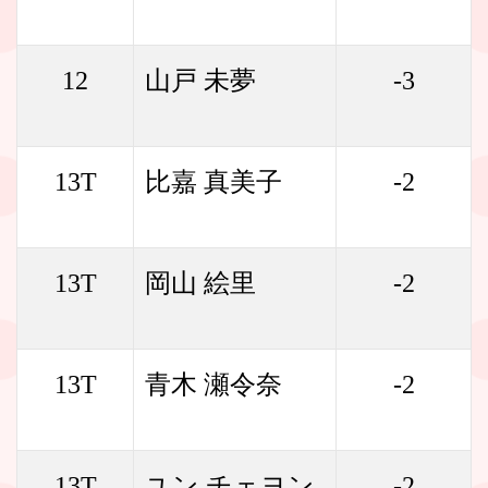
12
山戸 未夢
-3
13T
比嘉 真美子
-2
13T
岡山 絵里
-2
13T
青木 瀬令奈
-2
13T
ユン チェヨン
-2