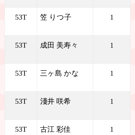
53T
笠 りつ子
1
53T
成田 美寿々
1
53T
三ヶ島 かな
1
53T
淺井 咲希
1
53T
古江 彩佳
1