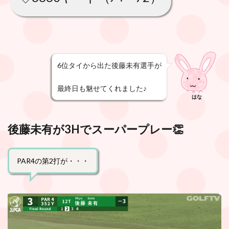
6位タイから出た後藤未有選手が
最終日も魅せてくれました♪
はな
後藤未有が3Hでスーパープレー👏
PAR4の第2打が・・・