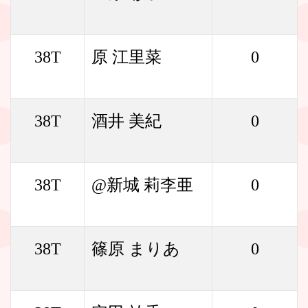
38T
原 江里菜
0
38T
酒井 美紀
0
38T
@新城 莉李亜
0
38T
篠原 まりあ
0