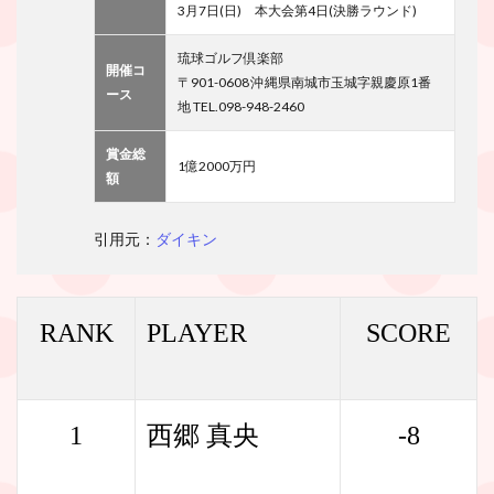
3月7日(日) 本大会第4日(決勝ラウンド)
琉球ゴルフ倶楽部
開催コ
〒901-0608 沖縄県南城市玉城字親慶原1番
ース
地 TEL.098-948-2460
賞金総
1億2000万円
額
引用元：
ダイキン
RANK
PLAYER
SCORE
1
西郷 真央
-8