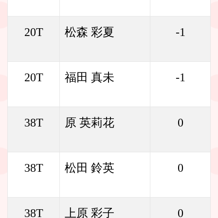
20T
松森 彩夏
-1
20T
福田 真未
-1
38T
原 英莉花
0
38T
松田 鈴英
0
38T
上原 彩子
0