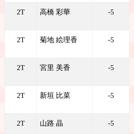
2T
高橋 彩華
-5
2T
菊地 絵理香
-5
2T
宮里 美香
-5
2T
新垣 比菜
-5
2T
山路 晶
-5