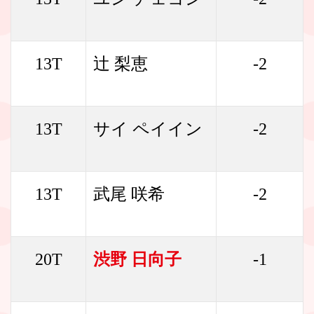
13T
辻 梨恵
-2
13T
サイ ペイイン
-2
13T
武尾 咲希
-2
20T
渋野 日向子
-1