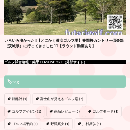
いろいろ凄かった‼️【とにかく激安ゴルフ場】笠間桜カントリー倶楽部
（茨城県）に行ってきました🏌️‍♂️【ラウンド動画あり】
ゴルフ試合速報・結果 FLASHSCORE（外部サイト）
🏷tag
距離計
(1)
富士山が見えるゴルフ場
(7)
ゴルフアイゼン
(1)
商品レビュー
(5)
ゴルフモード
(1)
ゴルフ場予約
(1)
野澤真央
(1)
川村昌弘
(1)