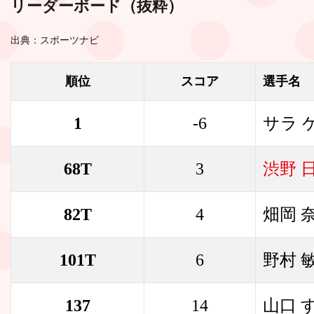
リーダーボード（抜粋）
出典：スポーツナビ
順位
スコア
選手名
1
-6
サラ 
68T
3
渋野 
82T
4
畑岡 
101T
6
野村 
137
14
山口 