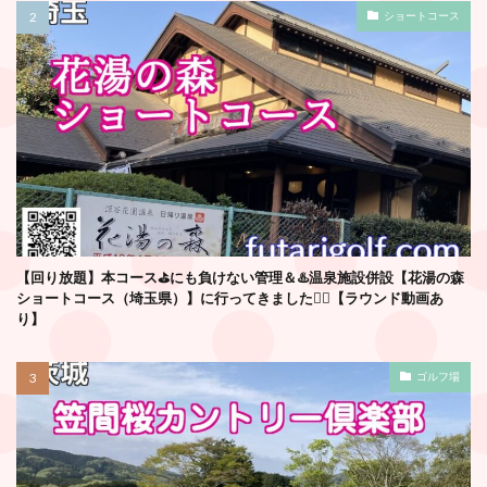
ショートコース
【回り放題】本コース⛳️にも負けない管理＆♨️温泉施設併設【花湯の森
ショートコース（埼玉県）】に行ってきました🏌️‍♂️【ラウンド動画あ
り】
ゴルフ場