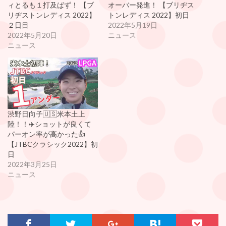
ィとるも１打及ばず！ 【ブ
オーバー発進！ 【ブリヂス
リヂストンレディス 2022】
トンレディス 2022】初日
２日目
2022年5月19日
2022年5月20日
ニュース
ニュース
渋野日向子🇺🇸米本土上
陸！！✈️ショットが良くて
パーオン率が高かった👍
【JTBCクラシック2022】初
日
2022年3月25日
ニュース