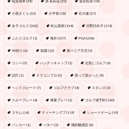
稲見萌寧
(38)
原 英莉花
(20)
金谷拓実
(18)
小祝さくら
(55)
小平智
(18)
石川遼
(27)
女子ゴルフ
(303)
松山英樹
(154)
渋野日向子
(174)
ふたりゴルフ
(1)
海外
(357)
PGA
(206)
90切り
(6)
知識
(12)
新ペリア方式
(1)
コンペ
(3)
ハンディキャップ
(1)
元気にゴルフ
(6)
試打
(1)
ドラコンプロ
(3)
買って良かった
(9)
ヘッドスピード
(7)
ゴルフクラブ
(4)
スタンス
(3)
スループレー
(4)
薄暮プレー
(1)
ゴルフ場予約
(140)
２サム
(14)
ティーチングプロ
(9)
ショートゲーム
(19)
バンカー
(1)
パター
(3)
飛距離測定
(8)