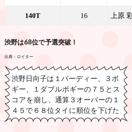
140T
16
上原 
渋野は68位で予選突破！
出典：ロイター
渋野日向子は１バーディー、３ボ
ギー、１ダブルボギーの７５とス
コアを崩し、通算３オーバーの１
４５で６８位タイに順位を下げた