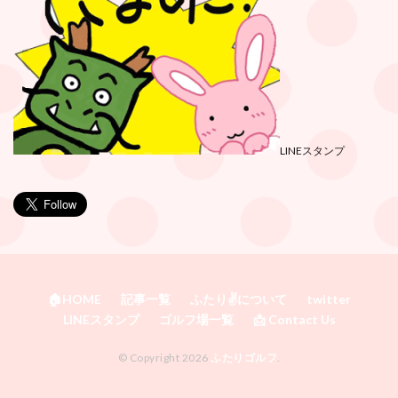
LINEスタンプ
🏠HOME
記事一覧
ふたり✌️について
twitter
LINEスタンプ
ゴルフ場一覧
📩 Contact Us
© Copyright 2026
ふたりゴルフ
.