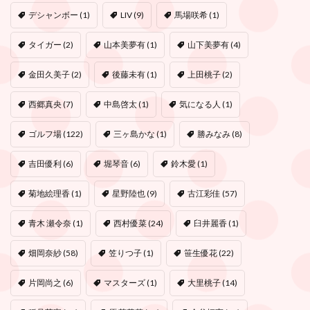
デシャンボー
(1)
LIV
(9)
馬場咲希
(1)
タイガー
(2)
山本美夢有
(1)
山下美夢有
(4)
金田久美子
(2)
後藤未有
(1)
上田桃子
(2)
西郷真央
(7)
中島啓太
(1)
気になる人
(1)
ゴルフ場
(122)
三ヶ島かな
(1)
勝みなみ
(8)
吉田優利
(6)
堀琴音
(6)
鈴木愛
(1)
菊地絵理香
(1)
星野陸也
(9)
古江彩佳
(57)
青木 瀬令奈
(1)
西村優菜
(24)
臼井麗香
(1)
畑岡奈紗
(58)
笠りつ子
(1)
笹生優花
(22)
片岡尚之
(6)
マスターズ
(1)
大里桃子
(14)