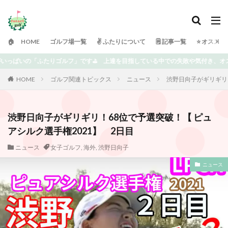
🏠 HOME
ゴルフ場一覧
✌️ ふたりについて
🗒 記事一覧
⭐️ オスス
を目指している中での失敗や気付き、オススメ、楽しめる情報を書いていきます⭐️ 
HOME
ゴルフ関連トピックス
ニュース
渋野日向子がギリギリ！
渋野日向子がギリギリ！68位で予選突破！【 ピュ
アシルク選手権2021】 2日目
ニュース
女子ゴルフ
,
海外
,
渋野日向子
ニュース