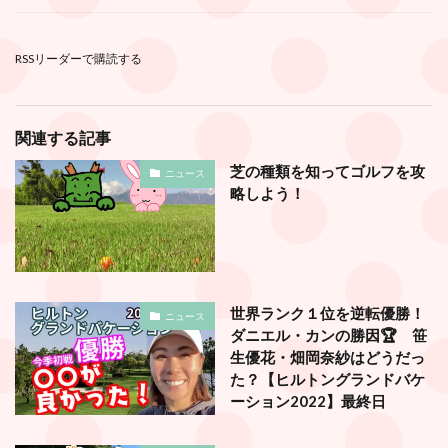
RSSリーダーで購読する
関連する記事
芝の種類を知ってゴルフを攻
ニュース
略しよう！
世界ランク１位を逆転優勝！
ニュース
ダニエル・カンの勝因🏆 笹
生優花・畑岡奈紗はどうだっ
た？【ヒルトングランドバケ
ーション2022】最終日