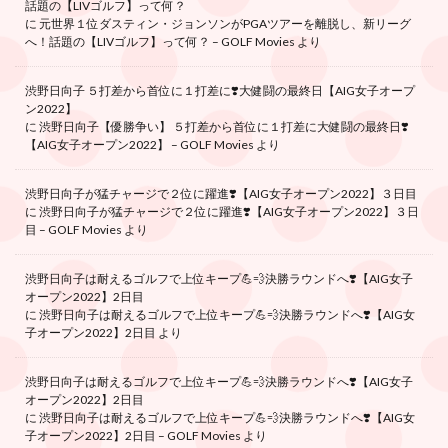
話題の【LIVゴルフ】って何？
に
元世界１位ダスティン・ジョンソンがPGAツアーを離脱し、新リーグ
へ！話題の【LIVゴルフ】って何？ – GOLF Movies
より
渋野日向子 ５打差から首位に１打差に❣️大健闘の最終日【AIG女子オープ
ン2022】
に
渋野日向子【優勝争い】 ５打差から首位に１打差に大健闘の最終日❣️
【AIG女子オープン2022】 – GOLF Movies
より
渋野日向子が猛チャージで２位に躍進❣️【AIG女子オープン2022】３日目
に
渋野日向子が猛チャージで２位に躍進❣️【AIG女子オープン2022】３日
目 – GOLF Movies
より
渋野日向子は耐えるゴルフで上位キープ💪💨決勝ラウンドへ❣️【AIG女子
オープン2022】2日目
に
渋野日向子は耐えるゴルフで上位キープ💪💨決勝ラウンドへ❣️【AIG女
子オープン2022】2日目
より
渋野日向子は耐えるゴルフで上位キープ💪💨決勝ラウンドへ❣️【AIG女子
オープン2022】2日目
に
渋野日向子は耐えるゴルフで上位キープ💪💨決勝ラウンドへ❣️【AIG女
子オープン2022】2日目 – GOLF Movies
より