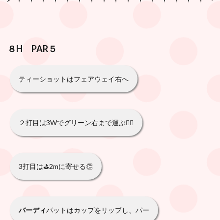
８H PAR５
ティーショットはフェアウェイ右へ
２打目は3Wでグリーン右まで運ぶ🏌️‍♀️
3打目は⛳️2mに寄せる👏
バーディ
パットはカップをリップし、パー