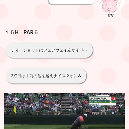
はな
１５H PAR５
ティーショットはフェアウェイ左サイドへ
2打目は手前の池を越えナイス２オン⛳️