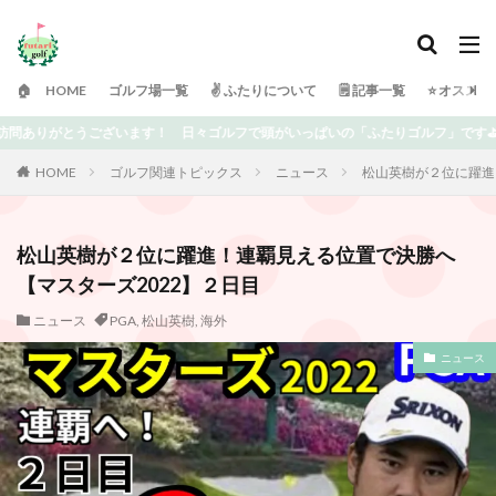
🏠 HOME
ゴルフ場一覧
✌️ ふたりについて
🗒 記事一覧
⭐️ オスス
フで頭がいっぱいの「ふたりゴルフ」です⛳️ 上達を目指している中での失敗や気付
HOME
ゴルフ関連トピックス
ニュース
松山英樹が２位に躍進
松山英樹が２位に躍進！連覇見える位置で決勝へ
【マスターズ2022】２日目
ニュース
PGA
,
松山英樹
,
海外
ニュース