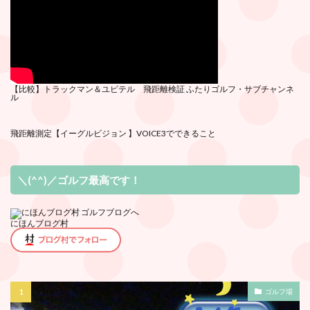
【比較】トラックマン＆ユピテル 飛距離検証
ふたりゴルフ・サブチ
ャンネ
ル
飛距離測定
【イーグルビジョン 】VOICE3でできること
＼(^^)／ゴルフ最高です！
にほんブログ村
ゴルフ場