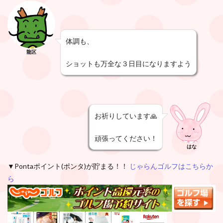
体調も、
龍区
ショットも万全な３日目になりますよう
お祈りしています🙏
頑張ってください！
はな
▼Pontaポイント(ポンタ)が貯まる！！
じゃらんゴルフはこちらか
ら