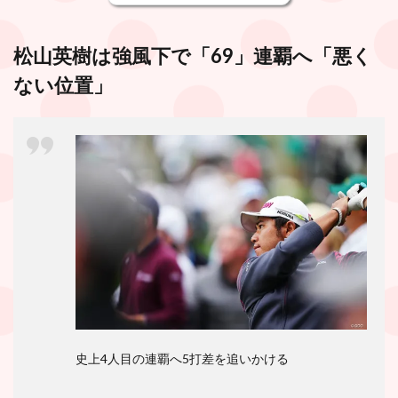
松山英樹は強風下で「69」連覇へ「悪く
ない位置」
史上4人目の連覇へ5打差を追いかける