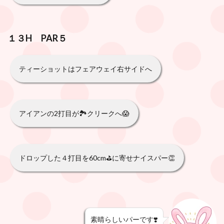
１３H PAR５
ティーショットはフェアウェイ右サイドへ
アイアンの2打目が🏞クリークへ😱
ドロップした４打目を60cm⛳️に寄せナイスパー👏
素晴らしいパーです❣️