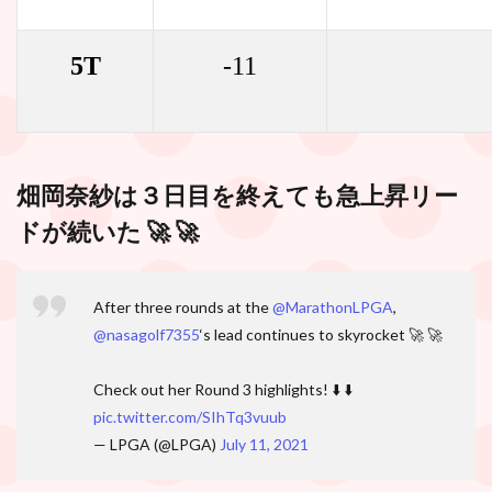
5T
-11
畑岡奈紗は３日目を終えても急上昇リー
ドが続いた 🚀 🚀
After three rounds at the
@MarathonLPGA
,
@nasagolf7355
‘s lead continues to skyrocket 🚀 🚀
Check out her Round 3 highlights! ⬇️ ⬇️
pic.twitter.com/SIhTq3vuub
— LPGA (@LPGA)
July 11, 2021