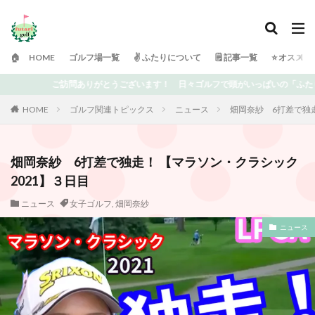
🏠 HOME
ゴルフ場一覧
✌️ ふたりについて
🗒 記事一覧
⭐️ オスス
ゴルフで頭がいっぱいの「ふたりゴルフ」です⛳️ 上達を目指している中での失敗や
HOME
ゴルフ関連トピックス
ニュース
畑岡奈紗 6打差で独走
畑岡奈紗 6打差で独走！ 【マラソン・クラシック
2021】３日目
ニュース
女子ゴルフ
,
畑岡奈紗
ニュース