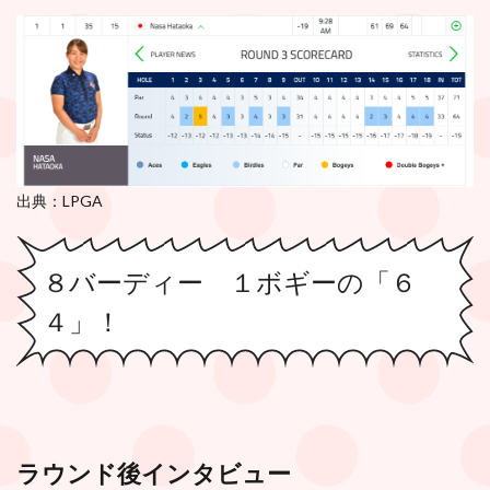
出典：LPGA
８バーディー １ボギーの「６
４」！
ラウンド後インタビュー