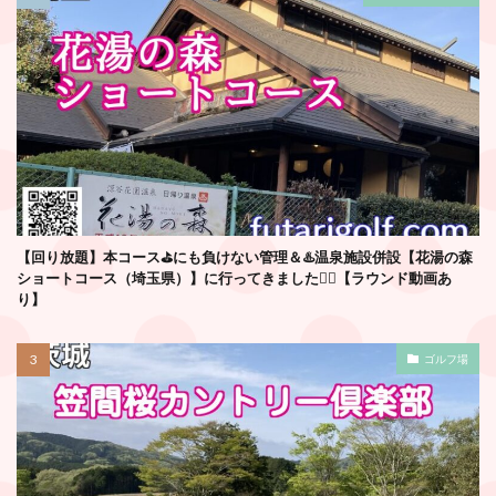
【回り放題】本コース⛳️にも負けない管理＆♨️温泉施設併設【花湯の森
ショートコース（埼玉県）】に行ってきました🏌️‍♂️【ラウンド動画あ
り】
ゴルフ場