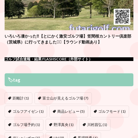
いろいろ凄かった‼️【とにかく激安ゴルフ場】笠間桜カントリー倶楽部
（茨城県）に行ってきました🏌️‍♂️【ラウンド動画あり】
ゴルフ試合速報・結果 FLASHSCORE（外部サイト）
🏷tag
距離計
(1)
富士山が見えるゴルフ場
(7)
ゴルフアイゼン
(1)
商品レビュー
(5)
ゴルフモード
(1)
ゴルフ場予約
(1)
野澤真央
(1)
川村昌弘
(1)
デシャンボー
(1)
LIV
(9)
馬場咲希
(1)