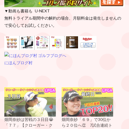
▼動画も書籍も U-NEXT
無料トライアル期間中の解約の場合、月額料金は発生しませんの
で安心してお試しください。
にほんブログ村
畑岡奈紗は苦戦の３日目😭
畑岡奈紗「６９」で30位か
「７７」【クローガー・ク
ら２０位へ👏 7試合連続ト