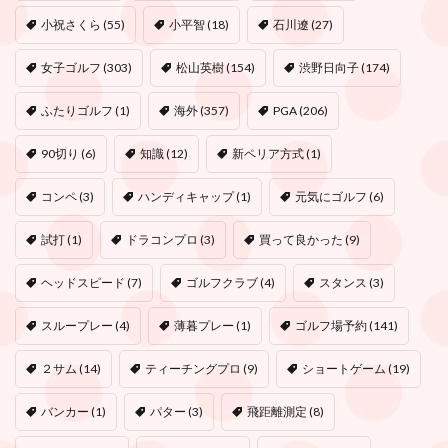
小祝さくら
(55)
小平智
(18)
石川遼
(27)
女子ゴルフ
(303)
松山英樹
(154)
渋野日向子
(174)
ふたりゴルフ
(1)
海外
(357)
PGA
(206)
90切り
(6)
知識
(12)
新ペリア方式
(1)
コンペ
(3)
ハンディキャップ
(1)
元気にゴルフ
(6)
試打
(1)
ドラコンプロ
(3)
買って良かった
(9)
ヘッドスピード
(7)
ゴルフクラブ
(4)
スタンス
(3)
スループレー
(4)
薄暮プレー
(1)
ゴルフ場予約
(141)
２サム
(14)
ティーチングプロ
(9)
ショートゲーム
(19)
バンカー
(1)
パター
(3)
飛距離測定
(8)