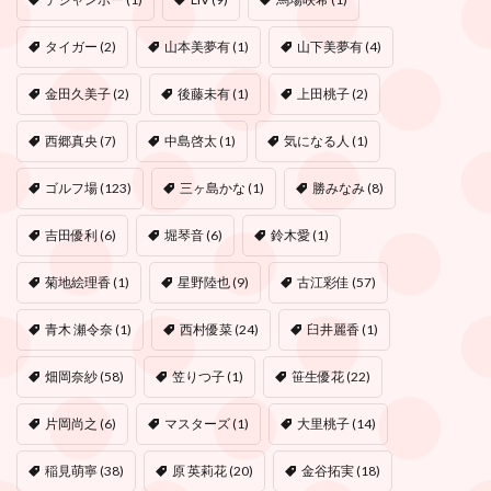
タイガー
(2)
山本美夢有
(1)
山下美夢有
(4)
金田久美子
(2)
後藤未有
(1)
上田桃子
(2)
西郷真央
(7)
中島啓太
(1)
気になる人
(1)
ゴルフ場
(123)
三ヶ島かな
(1)
勝みなみ
(8)
吉田優利
(6)
堀琴音
(6)
鈴木愛
(1)
菊地絵理香
(1)
星野陸也
(9)
古江彩佳
(57)
青木 瀬令奈
(1)
西村優菜
(24)
臼井麗香
(1)
畑岡奈紗
(58)
笠りつ子
(1)
笹生優花
(22)
片岡尚之
(6)
マスターズ
(1)
大里桃子
(14)
稲見萌寧
(38)
原 英莉花
(20)
金谷拓実
(18)