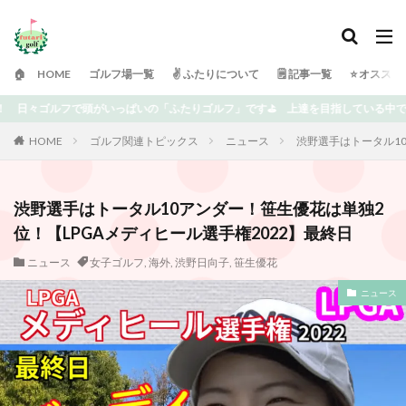
🏠 HOME
ゴルフ場一覧
✌️ ふたりについて
🗒 記事一覧
⭐️ オスス
フ」です⛳️ 上達を目指している中での失敗や気付き、オススメ、楽しめる情報を書
HOME
ゴルフ関連トピックス
ニュース
渋野選手はトータル10
渋野選手はトータル10アンダー！笹生優花は単独2
位！【LPGAメディヒール選手権2022】最終日
ニュース
女子ゴルフ
,
海外
,
渋野日向子
,
笹生優花
ニュース