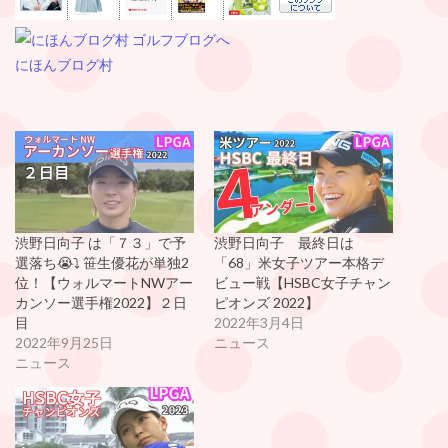
にほんブログ村
渋野日向子 は「７３」で予
渋野日向子 最終日は
選落ち😭⤵️ 笹生優花が単独2
「68」米女子ツアー本格デ
位！【ウォルマートNWアー
ビュー戦【HSBC女子チャン
カンソー選手権2022】２日
ピオンズ 2022】
目
2022年3月4日
2022年9月25日
ニュース
ニュース