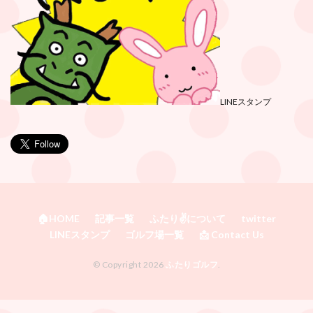
LINEスタンプ
🏠HOME
記事一覧
ふたり✌️について
twitter
LINEスタンプ
ゴルフ場一覧
📩 Contact Us
© Copyright 2026
ふたりゴルフ
.