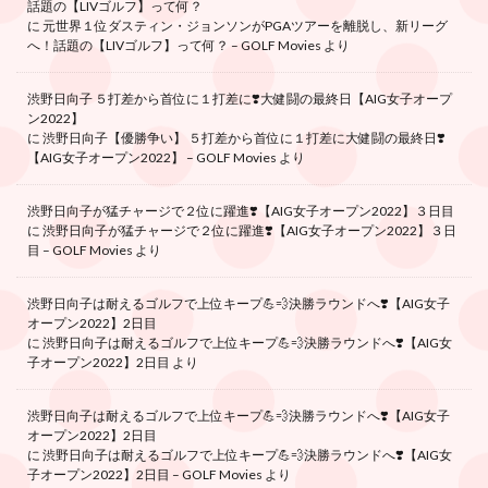
話題の【LIVゴルフ】って何？
に
元世界１位ダスティン・ジョンソンがPGAツアーを離脱し、新リーグ
へ！話題の【LIVゴルフ】って何？ – GOLF Movies
より
渋野日向子 ５打差から首位に１打差に❣️大健闘の最終日【AIG女子オープ
ン2022】
に
渋野日向子【優勝争い】 ５打差から首位に１打差に大健闘の最終日❣️
【AIG女子オープン2022】 – GOLF Movies
より
渋野日向子が猛チャージで２位に躍進❣️【AIG女子オープン2022】３日目
に
渋野日向子が猛チャージで２位に躍進❣️【AIG女子オープン2022】３日
目 – GOLF Movies
より
渋野日向子は耐えるゴルフで上位キープ💪💨決勝ラウンドへ❣️【AIG女子
オープン2022】2日目
に
渋野日向子は耐えるゴルフで上位キープ💪💨決勝ラウンドへ❣️【AIG女
子オープン2022】2日目
より
渋野日向子は耐えるゴルフで上位キープ💪💨決勝ラウンドへ❣️【AIG女子
オープン2022】2日目
に
渋野日向子は耐えるゴルフで上位キープ💪💨決勝ラウンドへ❣️【AIG女
子オープン2022】2日目 – GOLF Movies
より