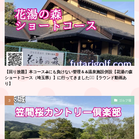
【回り放題】本コース⛳️にも負けない管理＆♨️温泉施設併設【花湯の森
ショートコース（埼玉県）】に行ってきました🏌️‍♂️【ラウンド動画あ
り】
ゴルフ場