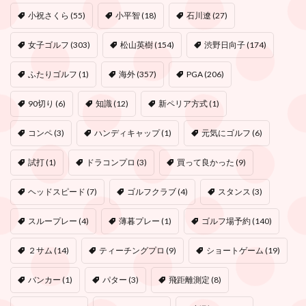
小祝さくら
(55)
小平智
(18)
石川遼
(27)
女子ゴルフ
(303)
松山英樹
(154)
渋野日向子
(174)
ふたりゴルフ
(1)
海外
(357)
PGA
(206)
90切り
(6)
知識
(12)
新ペリア方式
(1)
コンペ
(3)
ハンディキャップ
(1)
元気にゴルフ
(6)
試打
(1)
ドラコンプロ
(3)
買って良かった
(9)
ヘッドスピード
(7)
ゴルフクラブ
(4)
スタンス
(3)
スループレー
(4)
薄暮プレー
(1)
ゴルフ場予約
(140)
２サム
(14)
ティーチングプロ
(9)
ショートゲーム
(19)
バンカー
(1)
パター
(3)
飛距離測定
(8)