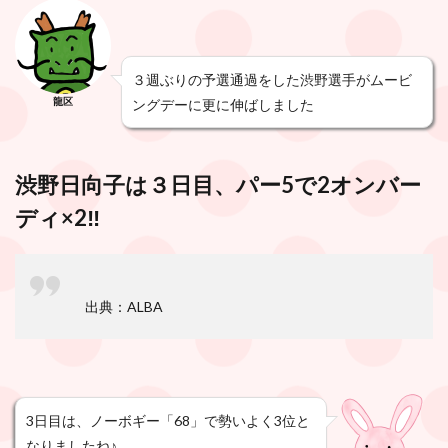
３週ぶりの予選通過をした渋野選手がムービ
龍区
ングデーに更に伸ばしました
渋野日向子は３日目、パー5で2オンバー
ディ×2‼️
出典：ALBA
3日目は、ノーボギー「68」で勢いよく3位と
なりましたね♪