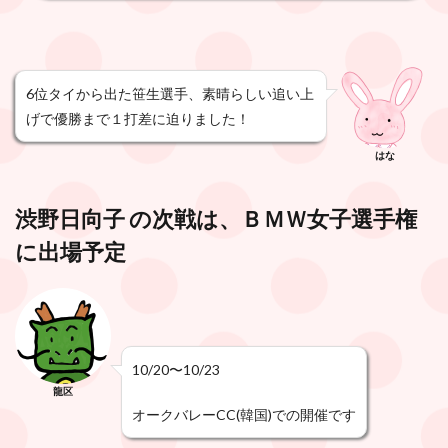
6位タイから出た笹生選手、素晴らしい追い上
げで優勝まで１打差に迫りました！
はな
渋野日向子 の次戦は、ＢＭＷ女子選手権
に出場予定
10/20〜10/23
龍区
オークバレーCC(韓国)での開催です