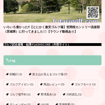
いろいろ凄かった‼️【とにかく激安ゴルフ場】笠間桜カントリー倶楽部
（茨城県）に行ってきました🏌️‍♂️【ラウンド動画あり】
ゴルフ試合速報・結果 FLASHSCORE（外部サイト）
🏷tag
距離計
(1)
富士山が見えるゴルフ場
(7)
ゴルフアイゼン
(1)
商品レビュー
(5)
ゴルフモード
(1)
ゴルフ場予約
(1)
野澤真央
(1)
川村昌弘
(1)
デシャンボー
(1)
LIV
(9)
馬場咲希
(1)