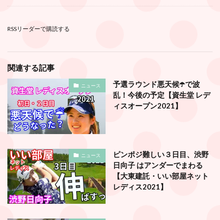
RSSリーダーで購読する
関連する記事
予選ラウンド悪天候☂️で波
ニュース
乱！今後の予定【資生堂 レデ
ィスオープン2021】
ピンポジ難しい３日目、渋野
ニュース
日向子 はアンダーでまわる
【大東建託・いい部屋ネット
レディス2021】