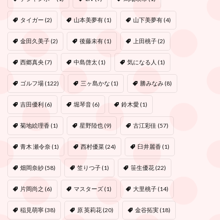
タイガー
(2)
山本美夢有
(1)
山下美夢有
(4)
金田久美子
(2)
後藤未有
(1)
上田桃子
(2)
西郷真央
(7)
中島啓太
(1)
気になる人
(1)
ゴルフ場
(122)
三ヶ島かな
(1)
勝みなみ
(8)
吉田優利
(6)
堀琴音
(6)
鈴木愛
(1)
菊地絵理香
(1)
星野陸也
(9)
古江彩佳
(57)
青木 瀬令奈
(1)
西村優菜
(24)
臼井麗香
(1)
畑岡奈紗
(58)
笠りつ子
(1)
笹生優花
(22)
片岡尚之
(6)
マスターズ
(1)
大里桃子
(14)
稲見萌寧
(38)
原 英莉花
(20)
金谷拓実
(18)