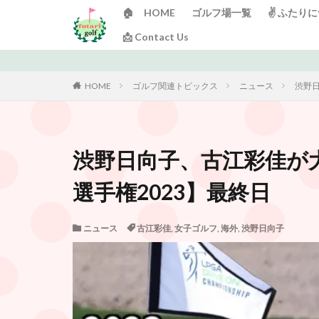
🏠 HOME
ゴルフ場一覧
✌️ ふたり
📩 Contact Us
HOME
ゴルフ関連トピックス
ニュース
渋野日
渋野日向子、古江彩佳が大健
選手権2023】最終日
ニュース
古江彩佳
,
女子ゴルフ
,
海外
,
渋野日向子