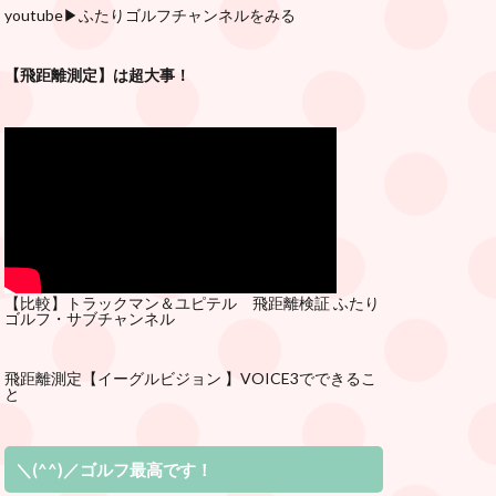
youtube
▶︎ふたりゴルフチャンネルをみる
【飛距離測定】は超大事！
【比較】トラックマン＆ユピテル 飛距離検証
ふたり
ゴルフ・サブチ
ャンネル
飛距離測定
【イーグルビジョン 】VOICE3でできるこ
と
＼(^^)／ゴルフ最高です！