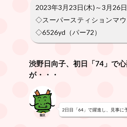
2023年3月23日(木)～3月26日
◇スーパースティションマウン
◇6526yd（パー72）
渋野日向子、初日「74」で心
が・・・
2日目「64」で躍進し、見事に
龍区