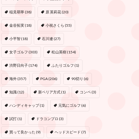
稲見萌寧
(38)
原 英莉花
(20)
金谷拓実
(18)
小祝さくら
(55)
小平智
(18)
石川遼
(27)
女子ゴルフ
(303)
松山英樹
(154)
渋野日向子
(174)
ふたりゴルフ
(1)
海外
(357)
PGA
(206)
90切り
(6)
知識
(12)
新ペリア方式
(1)
コンペ
(3)
ハンディキャップ
(1)
元気にゴルフ
(6)
試打
(1)
ドラコンプロ
(3)
買って良かった
(9)
ヘッドスピード
(7)