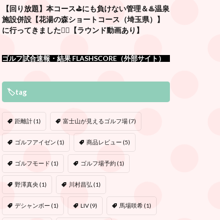
【回り放題】本コース⛳️にも負けない管理＆♨️温泉
施設併設【花湯の森ショートコース（埼玉県）】
に行ってきました🏌️‍♂️【ラウンド動画あり】
ゴルフ試合速報・結果 FLASHSCORE（外部サイト）
🏷tag
距離計
(1)
富士山が見えるゴルフ場
(7)
ゴルフアイゼン
(1)
商品レビュー
(5)
ゴルフモード
(1)
ゴルフ場予約
(1)
野澤真央
(1)
川村昌弘
(1)
デシャンボー
(1)
LIV
(9)
馬場咲希
(1)