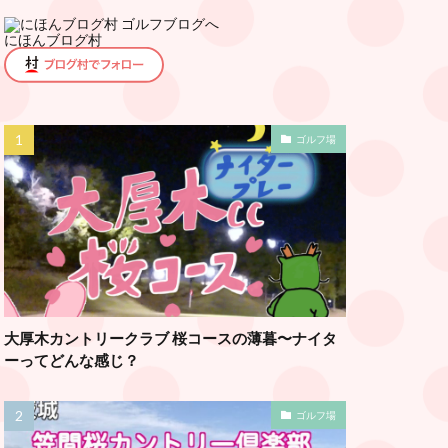
にほんブログ村
ゴルフ場
大厚木カントリークラブ 桜コースの薄暮〜ナイタ
ーってどんな感じ？
ゴルフ場