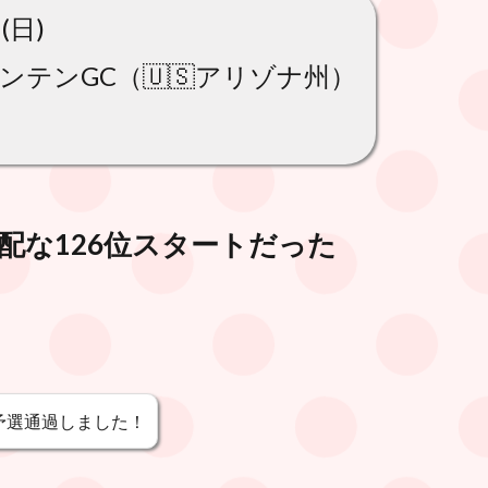
(日)
テンGC（🇺🇸アリゾナ州）
配な126位スタートだった
予選通過しました！