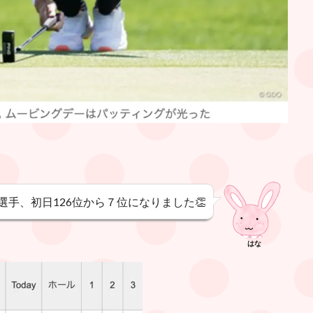
選手、初日126位から７位になりました👏
はな