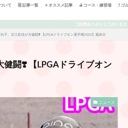
について
🗒 記事一覧
⭐️ オススメ記事
⛳️ コース・練習場
⤴️ 
ご訪問ありがとうございます！ 日々ゴルフで頭がいっぱ
向子、古江彩佳が大健闘❣️ 【LPGAドライブオン選手権2023】最終日
闘❣️ 【LPGAドライブオン
ニュース