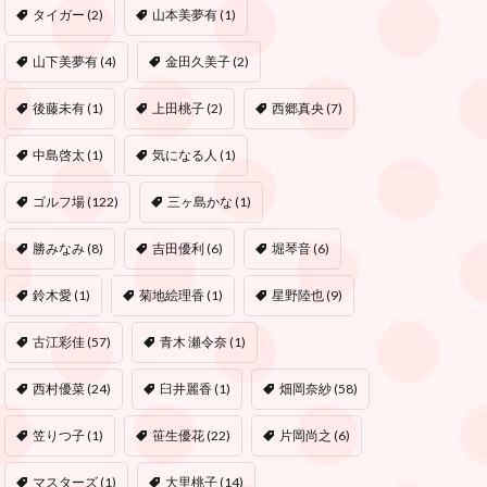
タイガー
(2)
山本美夢有
(1)
山下美夢有
(4)
金田久美子
(2)
後藤未有
(1)
上田桃子
(2)
西郷真央
(7)
中島啓太
(1)
気になる人
(1)
ゴルフ場
(122)
三ヶ島かな
(1)
勝みなみ
(8)
吉田優利
(6)
堀琴音
(6)
鈴木愛
(1)
菊地絵理香
(1)
星野陸也
(9)
古江彩佳
(57)
青木 瀬令奈
(1)
西村優菜
(24)
臼井麗香
(1)
畑岡奈紗
(58)
笠りつ子
(1)
笹生優花
(22)
片岡尚之
(6)
マスターズ
(1)
大里桃子
(14)