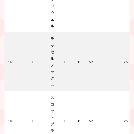
ド
ウ
ェ
ル
ラ
ッ
セ
ル
16T
–
-1
-1
F
69
–
–
–
69
ノ
ッ
ク
ス
ス
コ
ッ
ト
16T
–
-1
-1
F
69
–
–
–
69
ブ
ラ