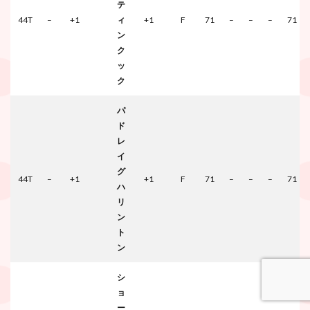
テ
44T
–
+1
ィ
+1
F
71
–
–
–
71
ン
ク
ッ
ク
パ
ド
レ
イ
グ
44T
–
+1
+1
F
71
–
–
–
71
ハ
リ
ン
ト
ン
シ
ョ
ー