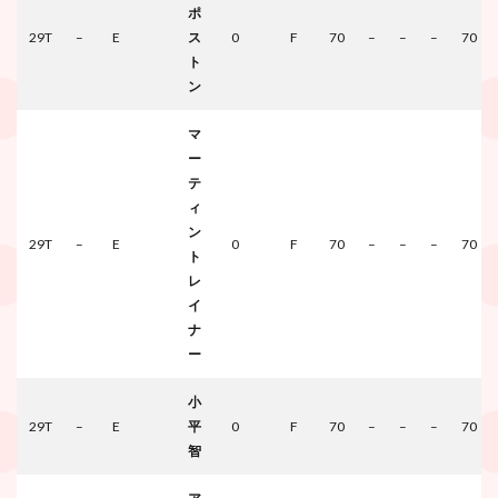
ポ
29T
–
E
ス
0
F
70
–
–
–
70
ト
ン
マ
ー
テ
ィ
ン
29T
–
E
0
F
70
–
–
–
70
ト
レ
イ
ナ
ー
小
29T
–
E
平
0
F
70
–
–
–
70
智