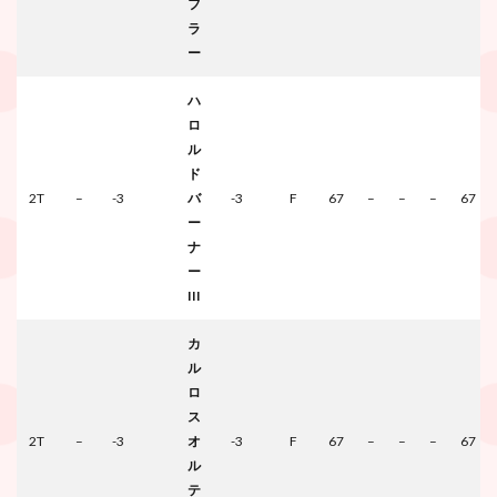
フ
ラ
ー
ハ
ロ
ル
ド
2T
–
-3
バ
-3
F
67
–
–
–
67
ー
ナ
ー
III
カ
ル
ロ
ス
2T
–
-3
オ
-3
F
67
–
–
–
67
ル
テ