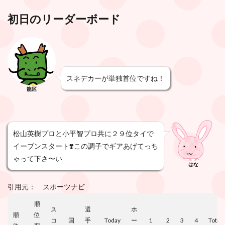
初日のリーダーボード
スネデカーが単独首位ですね！
龍区
松山英樹プロと小平智プロ共に２９位タイで
イーブンスタート❣️この調子でギアあげてっち
ゃって下さ〜い
はな
引用元： スポーツナビ
順
ス
選
ホ
順
位
コ
国
手
Today
ー
1
2
3
4
Total