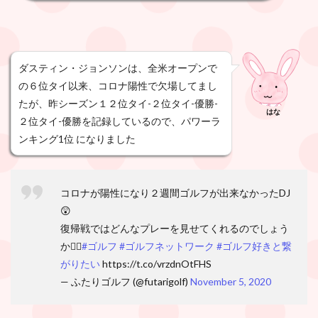
ダスティン・ジョンソンは、全米オープンで
の６位タイ以来、コロナ陽性で欠場してまし
たが、昨シーズン１２位タイ-２位タイ-優勝-
はな
２位タイ-優勝を記録しているので、パワーラ
ンキング1位 になりました
コロナが陽性になり２週間ゴルフが出来なかったDJ
😲
復帰戦ではどんなプレーを見せてくれるのでしょう
か🏌️‍♂️
#ゴルフ
#ゴルフネットワーク
#ゴルフ好きと繋
がりたい
https://t.co/vrzdnOtFHS
— ふたりゴルフ (@futarigolf)
November 5, 2020