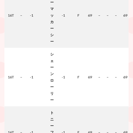
ー
マ
16T
–
-1
ッ
-1
F
69
–
–
–
69
カ
ー
シ
ー
シ
ェ
ー
ン
16T
–
-1
-1
F
69
–
–
–
69
ロ
ー
リ
ー
ト
ニ
ー
16T
–
-1
フ
-1
F
69
–
–
–
69