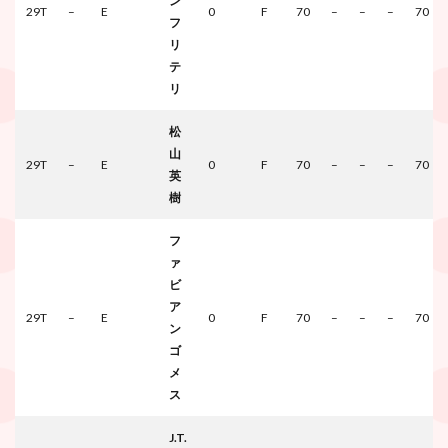
ン
29T
–
E
0
F
70
–
–
–
70
フ
リ
テ
リ
松
山
29T
–
E
0
F
70
–
–
–
70
英
樹
フ
ァ
ビ
ア
29T
–
E
0
F
70
–
–
–
70
ン
ゴ
メ
ス
J.T.