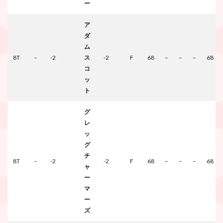
ー
ア
ダ
ム
8T
–
-2
ス
-2
F
68
–
–
–
68
コ
ッ
ト
グ
レ
ッ
グ
チ
8T
–
-2
-2
F
68
–
–
–
68
ャ
ー
マ
ー
ズ