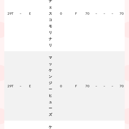
チ
ェ
29T
–
E
ス
0
F
70
–
–
–
70
コ
モ
リ
ナ
リ
マ
ッ
ケ
ン
ジ
29T
–
E
0
F
70
–
–
–
70
ー
ヒ
ュ
ー
ズ
ケ