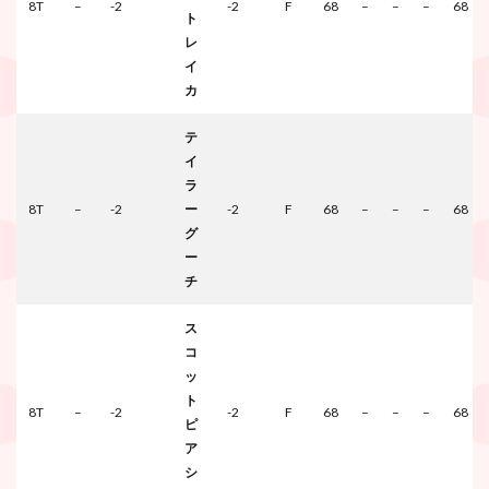
8T
–
-2
-2
F
68
–
–
–
68
ト
レ
イ
カ
テ
イ
ラ
8T
–
-2
ー
-2
F
68
–
–
–
68
グ
ー
チ
ス
コ
ッ
ト
8T
–
-2
-2
F
68
–
–
–
68
ピ
ア
シ