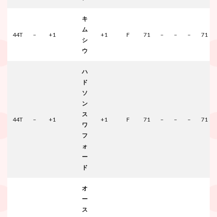
キ
ム
44T
–
+1
+1
F
71
–
–
–
71
シ
ウ
ハ
ド
ソ
ン
ス
44T
–
+1
+1
F
71
–
–
–
71
ワ
フ
ォ
ー
ド
オ
ー
ス