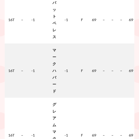
パ
ッ
ト
16T
–
-1
-1
F
69
–
–
–
69
ペ
レ
ス
マ
ー
ク
16T
–
-1
ハ
-1
F
69
–
–
–
69
バ
ー
ド
グ
レ
ア
ム
マ
16T
–
-1
-1
F
69
–
–
–
69
ク