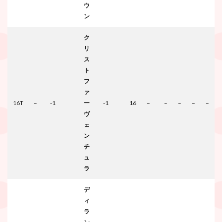
ウ
ン
ク
リ
ス
ト
フ
ァ
16T
–
-1
ー
-1
16
–
–
–
–
–
ヴ
ェ
ン
チ
ュ
ラ
デ
ィ
ラ