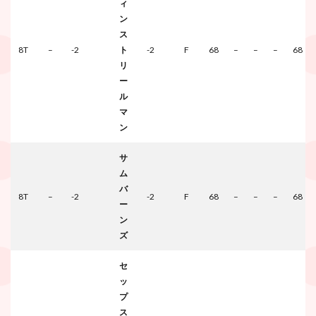
ィ
ン
ス
8T
–
-2
ト
-2
F
68
–
–
–
68
リ
ー
ル
マ
ン
サ
ム
バ
8T
–
-2
-2
F
68
–
–
–
68
ー
ン
ズ
セ
ッ
プ
ス