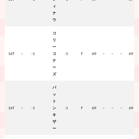
ィ
ナ
ウ
コ
リ
ー
16T
–
-1
コ
-1
F
69
–
–
–
69
ナ
ー
ズ
パ
ッ
ト
16T
–
-1
ン
-1
F
69
–
–
–
69
キ
ザ
ー