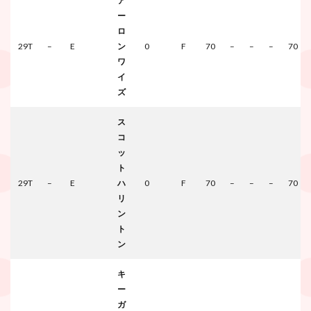
ア
ー
ロ
29T
–
E
ン
0
F
70
–
–
–
70
ワ
イ
ズ
ス
コ
ッ
ト
29T
–
E
ハ
0
F
70
–
–
–
70
リ
ン
ト
ン
キ
ー
ガ