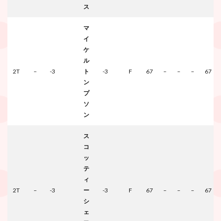
ス
マ
イ
ケ
ル
2T
–
-3
ト
-3
F
67
–
–
–
67
ン
プ
ソ
ン
ス
コ
ッ
テ
ィ
2T
–
-3
ー
-3
F
67
–
–
–
67
シ
ェ