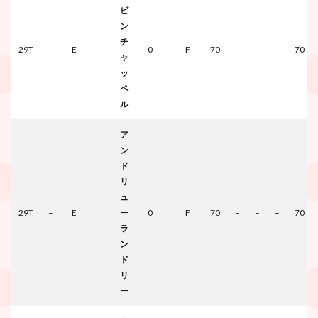
ビ
ン
チ
29T
–
E
0
F
70
–
–
–
70
ャ
ッ
ペ
ル
ア
ン
ド
リ
ュ
29T
–
E
ー
0
F
70
–
–
–
70
ラ
ン
ド
リ
ー