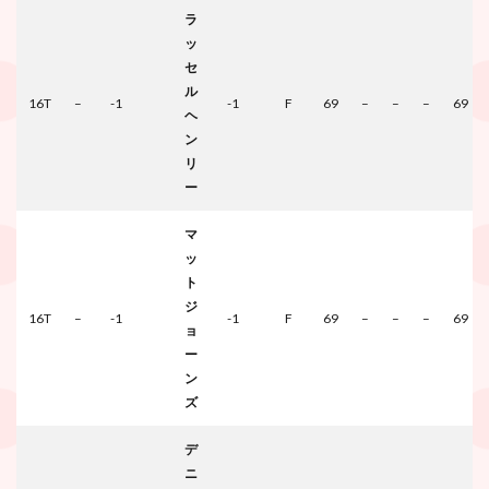
ラ
ッ
セ
ル
16T
–
-1
-1
F
69
–
–
–
69
ヘ
ン
リ
ー
マ
ッ
ト
ジ
16T
–
-1
-1
F
69
–
–
–
69
ョ
ー
ン
ズ
デ
ニ