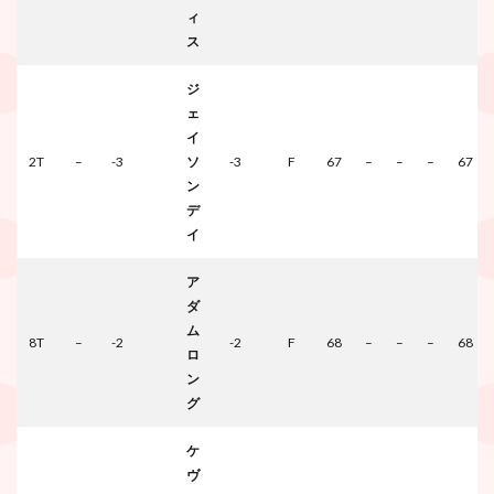
ィ
ス
ジ
ェ
イ
2T
–
-3
ソ
-3
F
67
–
–
–
67
ン
デ
イ
ア
ダ
ム
8T
–
-2
-2
F
68
–
–
–
68
ロ
ン
グ
ケ
ヴ