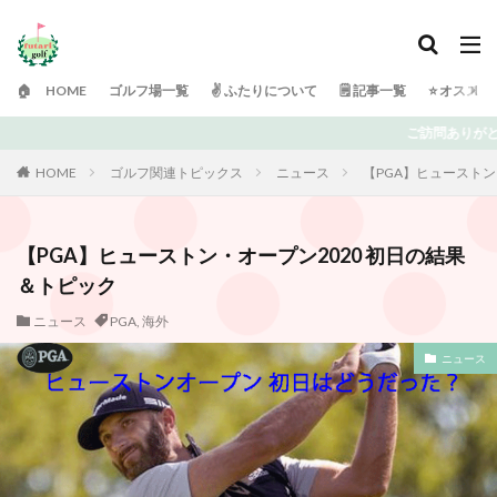
🏠 HOME
ゴルフ場一覧
✌️ ふたりについて
🗒 記事一覧
⭐️ オスス
ご訪問ありがとうございます！ 日々ゴルフで頭が
HOME
ゴルフ関連トピックス
ニュース
【PGA】ヒューストン
【PGA】ヒューストン・オープン2020 初日の結果
＆トピック
ニュース
PGA
,
海外
ニュース