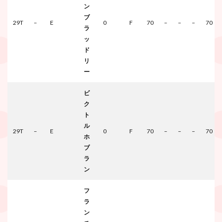
ン
ブ
29T
–
E
0
F
70
–
–
–
70
ラ
ッ
ド
リ
ー
ビ
ク
ト
ル
29T
–
E
0
F
70
–
–
–
70
ホ
ブ
ラ
ン
フ
ラ
ン