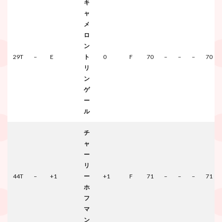
キ
ャ
メ
ロ
ン
29T
–
E
ト
0
F
70
–
–
–
70
リ
ン
ゲ
ー
ル
チ
ャ
ー
リ
44T
–
+1
ー
+1
F
71
–
–
–
71
ホ
フ
マ
ン