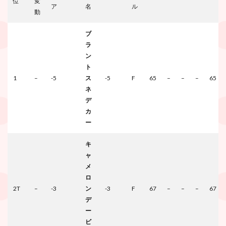
位
変
ア
名
ル
動
ブ
ラ
ン
ト
1
–
-5
ス
-5
F
65
–
–
–
65
ネ
デ
カ
ー
キ
ャ
メ
ロ
2T
–
-3
ン
-3
F
67
–
–
–
67
デ
ー
ビ