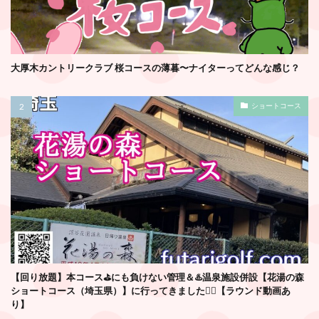
大厚木カントリークラブ 桜コースの薄暮〜ナイターってどんな感じ？
ショートコース
【回り放題】本コース⛳️にも負けない管理＆♨️温泉施設併設【花湯の森
ショートコース（埼玉県）】に行ってきました🏌️‍♂️【ラウンド動画あ
り】