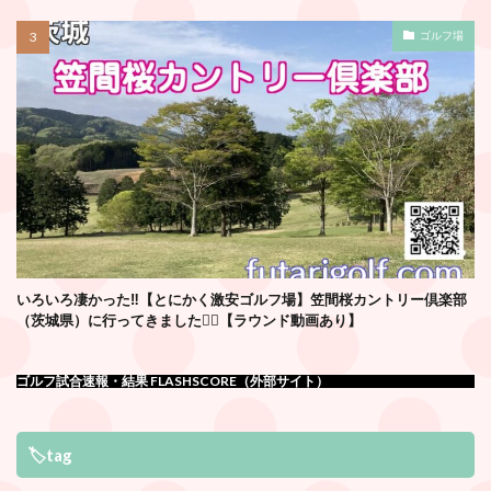
ゴルフ場
いろいろ凄かった‼️【とにかく激安ゴルフ場】笠間桜カントリー倶楽部
（茨城県）に行ってきました🏌️‍♂️【ラウンド動画あり】
ゴルフ試合速報・結果 FLASHSCORE（外部サイト）
🏷tag