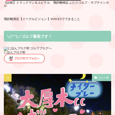
【比較】トラックマン＆ユピテル 飛距離検証
ふたりゴルフ・サブチ
ャンネ
ル
飛距離測定
【イーグルビジョン 】VOICE3でできること
＼(^^)／ゴルフ最高です！
にほんブログ村
ゴルフ場