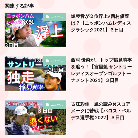
関連する記事
堀琴音が２位浮上⭐︎西村優菜
ニュース
は？【ニッポンハムレディス
クラシック2021】３日目
西村 優菜が、トップ稲見萌寧
ニュース
を追う！【宮里藍 サントリー
レディスオープンゴルフトー
ナメント2021】３日目
古江彩佳 風の読み✖️スコア
ニュース
メークに苦戦【パロス・ベル
デス選手権 2022】３日目