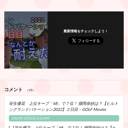
最新情報をチェックしよう！
コメント
（1件）
笹生優花 上位キープ「68」で７位！ 畑岡奈紗は？【ヒルト
ングランドバケーション2022】２日目 – GOLF Movies
2022年1月22日 6:22 PM
[…] 笹生優花 上位キープ「68」で７位！ 畑岡奈紗は？【ヒ