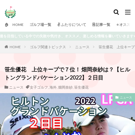
🏠 HOME
ゴルフ場一覧
✌️ ふたりについて
🗒 記事一覧
⭐️ オスス
楽しめる情報を書いていきます⭐️ どうぞよろしくお願い致します😀
HOME
ゴルフ関連トピックス
ニュース
笹生優花 上位キープ
笹生優花 上位キープで７位！ 畑岡奈紗は？【ヒル
トングランドバケーション2022】２日目
ニュース
女子ゴルフ
,
海外
,
畑岡奈紗
,
笹生優花
ニュース