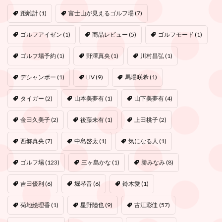
距離計
(1)
富士山が見えるゴルフ場
(7)
ゴルフアイゼン
(1)
商品レビュー
(5)
ゴルフモード
(1)
ゴルフ場予約
(1)
野澤真央
(1)
川村昌弘
(1)
デシャンボー
(1)
LIV
(9)
馬場咲希
(1)
タイガー
(2)
山本美夢有
(1)
山下美夢有
(4)
金田久美子
(2)
後藤未有
(1)
上田桃子
(2)
西郷真央
(7)
中島啓太
(1)
気になる人
(1)
ゴルフ場
(123)
三ヶ島かな
(1)
勝みなみ
(8)
吉田優利
(6)
堀琴音
(6)
鈴木愛
(1)
菊地絵理香
(1)
星野陸也
(9)
古江彩佳
(57)