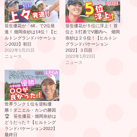
笹生優花が「68」で2位発
笹生優花が５位に浮上！ 首
進！ 畑岡奈紗は14位！【ヒ
位と３打差でV圏内へ 畑岡
ルトングランドバケーショ
奈紗は２０位！【ヒルトン
ン2022】初日
グランドバケーション
2022年1月21日
2022】３日目
ニュース
2022年1月23日
ニュース
世界ランク１位を逆転優
勝！ダニエル・カンの勝因
🏆 笹生優花・畑岡奈紗は
どうだった？【ヒルトング
ランドバケーション2022】
最終日