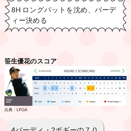
8H ロングパットを沈め、バーデ
ィー決める
笹生優花のスコア
出典：LPGA
4バーディ・2ボギーの７０