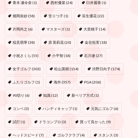
青木 瀬令奈
(1)
西村優菜
(24)
臼井麗香
(1)
畑岡奈紗
(58)
笠りつ子
(1)
笹生優花
(22)
片岡尚之
(6)
マスターズ
(1)
大里桃子
(14)
稲見萌寧
(38)
原 英莉花
(20)
金谷拓実
(18)
小祝さくら
(55)
小平智
(18)
石川遼
(27)
女子ゴルフ
(303)
松山英樹
(154)
渋野日向子
(174)
ふたりゴルフ
(1)
海外
(357)
PGA
(206)
90切り
(6)
知識
(12)
新ペリア方式
(1)
コンペ
(3)
ハンディキャップ
(1)
元気にゴルフ
(6)
試打
(1)
ドラコンプロ
(3)
買って良かった
(9)
ヘッドスピード
(7)
ゴルフクラブ
(4)
スタンス
(3)