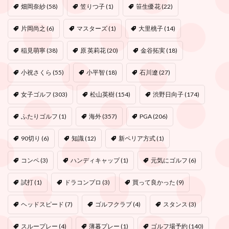
畑岡奈紗
(58)
笠りつ子
(1)
笹生優花
(22)
片岡尚之
(6)
マスターズ
(1)
大里桃子
(14)
稲見萌寧
(38)
原 英莉花
(20)
金谷拓実
(18)
小祝さくら
(55)
小平智
(18)
石川遼
(27)
女子ゴルフ
(303)
松山英樹
(154)
渋野日向子
(174)
ふたりゴルフ
(1)
海外
(357)
PGA
(206)
90切り
(6)
知識
(12)
新ペリア方式
(1)
コンペ
(3)
ハンディキャップ
(1)
元気にゴルフ
(6)
試打
(1)
ドラコンプロ
(3)
買って良かった
(9)
ヘッドスピード
(7)
ゴルフクラブ
(4)
スタンス
(3)
スループレー
(4)
薄暮プレー
(1)
ゴルフ場予約
(140)