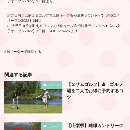
子オープン2022】2日目
より
渋野日向子は耐えるゴルフで上位キープ💪💨決勝ラウンドへ❣️【AIG女子
オープン2022】2日目
に
渋野日向子は耐えるゴルフで上位キープ💪💨決勝ラウンドへ❣️【AIG女
子オープン2022】2日目 – GOLF Movies
より
RSSリーダーで購読する
関連する記事
【２サムゴルフ】⛳️ ゴルフ
ニュース
場を二人でお得に予約するコ
ツ
【山梨県】隨縁カントリーク
ニュース