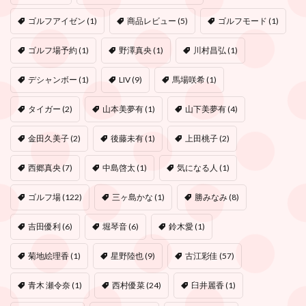
ゴルフアイゼン
(1)
商品レビュー
(5)
ゴルフモード
(1)
ゴルフ場予約
(1)
野澤真央
(1)
川村昌弘
(1)
デシャンボー
(1)
LIV
(9)
馬場咲希
(1)
タイガー
(2)
山本美夢有
(1)
山下美夢有
(4)
金田久美子
(2)
後藤未有
(1)
上田桃子
(2)
西郷真央
(7)
中島啓太
(1)
気になる人
(1)
ゴルフ場
(122)
三ヶ島かな
(1)
勝みなみ
(8)
吉田優利
(6)
堀琴音
(6)
鈴木愛
(1)
菊地絵理香
(1)
星野陸也
(9)
古江彩佳
(57)
青木 瀬令奈
(1)
西村優菜
(24)
臼井麗香
(1)