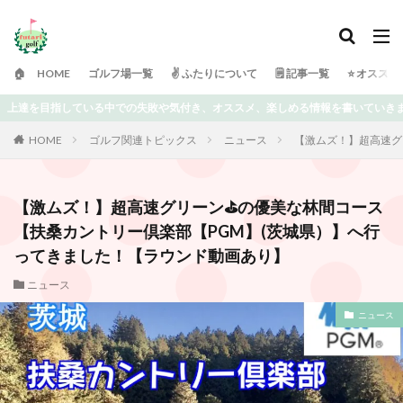
🏠 HOME
ゴルフ場一覧
✌️ ふたりについて
🗒 記事一覧
⭐️ オスス
ススメ、楽しめる情報を書いていきます⭐️ どうぞよろしくお願い致します😀
HOME
ゴルフ関連トピックス
ニュース
【激ムズ！】超高速グ
【激ムズ！】超高速グリーン⛳️の優美な林間コース
【扶桑カントリー倶楽部【PGM】(茨城県）】へ行
ってきました！【ラウンド動画あり】
ニュース
ニュース