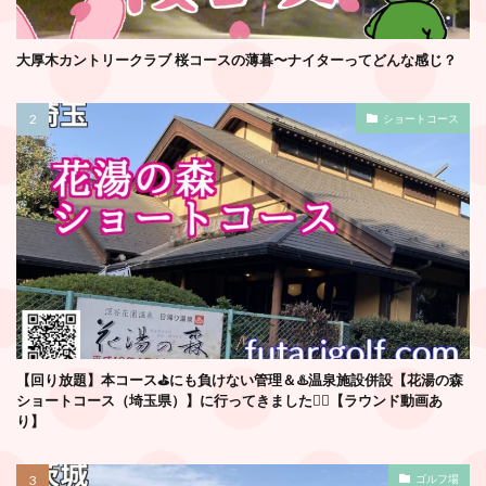
大厚木カントリークラブ 桜コースの薄暮〜ナイターってどんな感じ？
ショートコース
【回り放題】本コース⛳️にも負けない管理＆♨️温泉施設併設【花湯の森
ショートコース（埼玉県）】に行ってきました🏌️‍♂️【ラウンド動画あ
り】
ゴルフ場