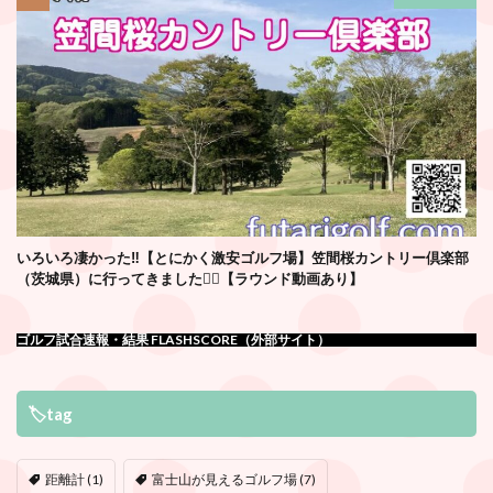
いろいろ凄かった‼️【とにかく激安ゴルフ場】笠間桜カントリー倶楽部
（茨城県）に行ってきました🏌️‍♂️【ラウンド動画あり】
ゴルフ試合速報・結果 FLASHSCORE（外部サイト）
🏷tag
距離計
(1)
富士山が見えるゴルフ場
(7)