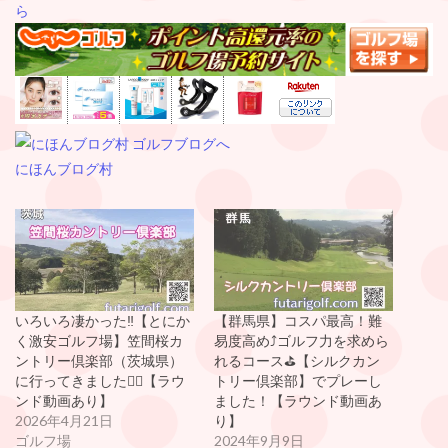
ら
にほんブログ村
いろいろ凄かった‼️【とにか
【群馬県】コスパ最高！難
く激安ゴルフ場】笠間桜カ
易度高め⤴️ゴルフ力を求めら
ントリー倶楽部（茨城県）
れるコース⛳️【シルクカン
に行ってきました🏌️‍♂️【ラウ
トリー倶楽部】でプレーし
ンド動画あり】
ました！【ラウンド動画あ
2026年4月21日
り】
ゴルフ場
2024年9月9日