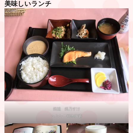
美味しいランチ
銀鮭 銀乃すけ
ヘルシー焼魚御膳