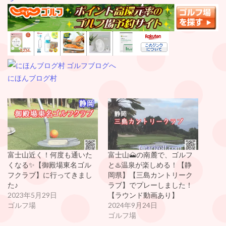
にほんブログ村
富士山近く！何度も通いた
富士山🗻の南麓で、ゴルフ
くなる✨【御殿場東名ゴル
と♨️温泉が楽しめる！【静
フクラブ】に行ってきまし
岡県】【三島カントリーク
た♪
ラブ】でプレーしました！
2023年5月29日
【ラウンド動画あり】
ゴルフ場
2024年9月24日
ゴルフ場