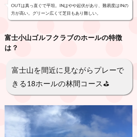
OUTは真っ直ぐで平坦。INはやや起伏があり、難易度はINの
方が高い。グリーン広くて芝目もあり難しい。
富士小山ゴルフクラブ
のホールの特徴
は？
富士山を間近に見ながらプレーで
きる18ホールの林間コース⛳️