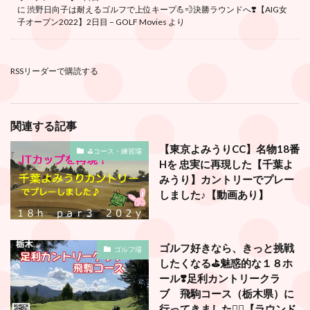
に
渋野日向子は耐えるゴルフで上位キープ💪💨決勝ラウンドへ❣️【AIG女
子オープン2022】2日目 – GOLF Movies
より
RSSリーダーで購読する
関連する記事
【東京よみうりCC】名物18番
⛳️コース・練習場
Hを 忠実に再現した【千葉よ
みうり】カントリーでプレー
しました♪【動画あり】
ゴルフ好きなら、きっと挑戦
ゴルフ場
したくなる⛳️魅惑的な１８ホ
ール❣️足利カントリークラ
ブ 飛駒コース（栃木県）に
行ってきました🏌️‍♂️【ラウンド