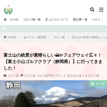
🏠 HOME
ゴルフ場一覧
✌️ ふたりについて
🗒 記事一覧
⭐️ オスス
ご訪問ありがとうございます！ 日々ゴルフで頭がいっぱいの
HOME
⛳️コース・練習場
ゴルフ場
富士山の絶景が素晴らしい
富士山の絶景が素晴らしい🗻✨フェアウェイ広々！
【富士小山ゴルフクラブ（静岡県）】に行ってきま
した！
ゴルフ場
ゴルフ場
,
ゴルフ場予約
,
ラウンド
,
富士山が見えるゴルフ場
ゴルフ場