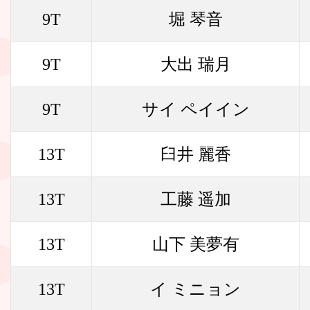
9T
堀 琴音
9T
大出 瑞月
9T
サイ ペイイン
13T
臼井 麗香
13T
工藤 遥加
13T
山下 美夢有
13T
イ ミニョン