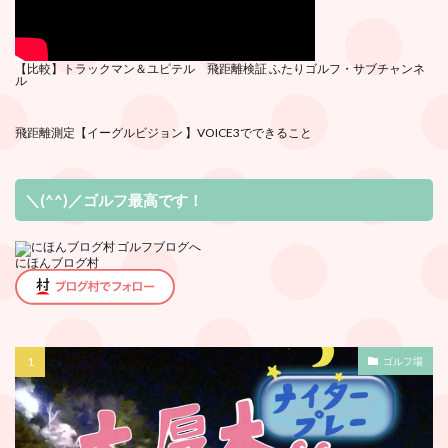
【比較】トラックマン＆ユピテル 飛距離検証
ふたりゴルフ・サブチ
ャンネ
ル
飛距離測定
【イーグルビジョン 】VOICE3でできること
＼(^^)／ゴルフ最高です！
にほんブログ村
ゴルフ場