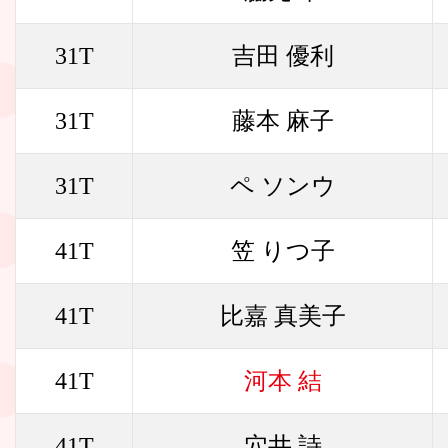
31T
吉田 優利
31T
藤本 麻子
31T
ペ ソンウ
41T
笠 りつ子
41T
比嘉 真美子
41T
河本 結
41T
穴井 詩