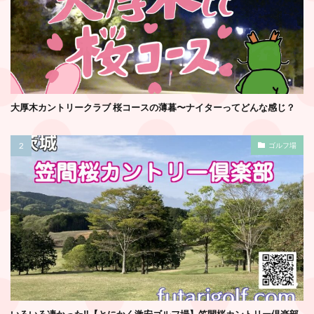
大厚木カントリークラブ 桜コースの薄暮〜ナイターってどんな感じ？
ゴルフ場
いろいろ凄かった‼️【とにかく激安ゴルフ場】笠間桜カントリー倶楽部