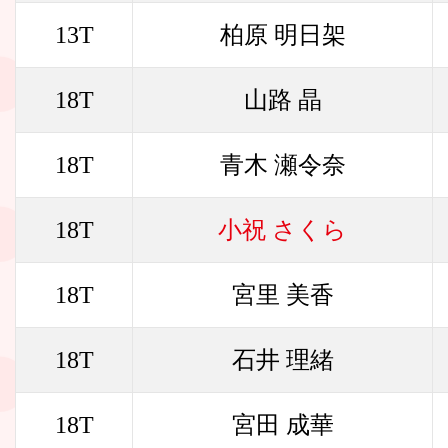
13T
柏原 明日架
18T
山路 晶
18T
青木 瀬令奈
18T
小祝 さくら
18T
宮里 美香
18T
石井 理緒
18T
宮田 成華