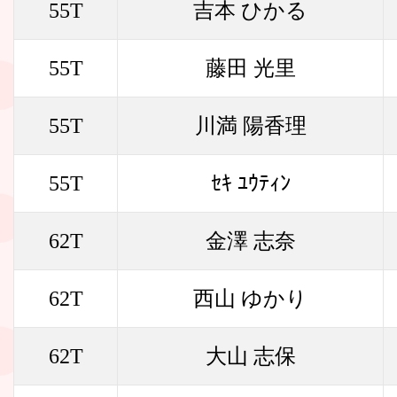
55T
吉本 ひかる
55T
藤田 光里
55T
川満 陽香理
55T
ｾｷ ﾕｳﾃｨﾝ
62T
金澤 志奈
62T
西山 ゆかり
62T
大山 志保