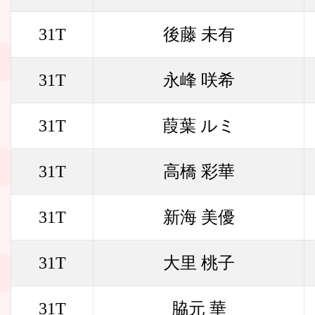
31T
後藤 未有
31T
永峰 咲希
31T
葭葉 ルミ
31T
高橋 彩華
31T
新海 美優
31T
大里 桃子
31T
脇元 華