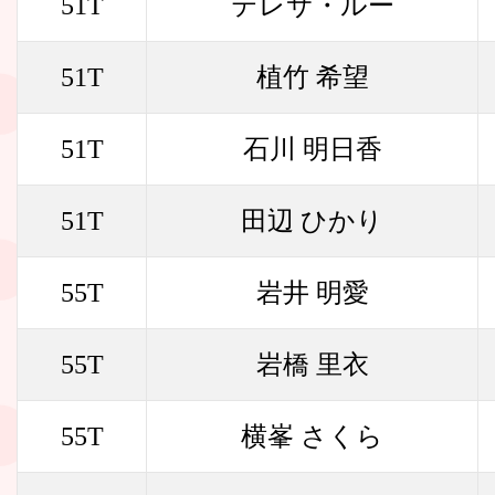
51T
テレサ・ルー
51T
植竹 希望
51T
石川 明日香
51T
田辺 ひかり
55T
岩井 明愛
55T
岩橋 里衣
55T
横峯 さくら