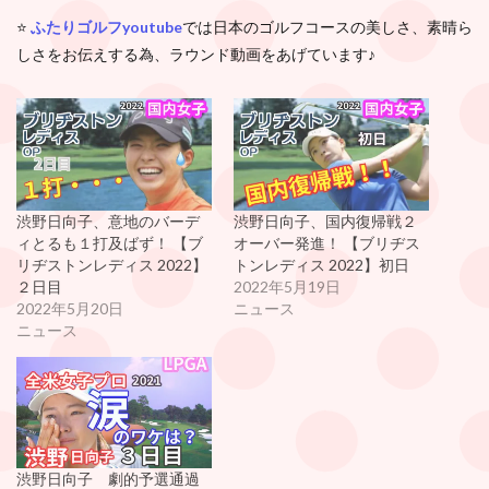
⭐️
ふたりゴルフyoutube
では日本のゴルフコースの美しさ、素晴ら
しさをお伝えする為、ラウンド動画をあげています♪
渋野日向子、意地のバーデ
渋野日向子、国内復帰戦２
ィとるも１打及ばず！ 【ブ
オーバー発進！ 【ブリヂス
リヂストンレディス 2022】
トンレディス 2022】初日
２日目
2022年5月19日
2022年5月20日
ニュース
ニュース
渋野日向子 劇的予選通過