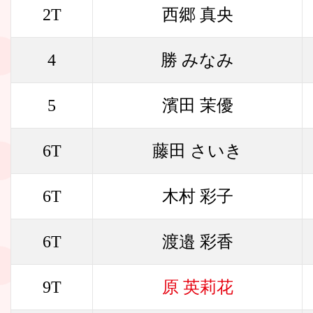
2T
西郷 真央
4
勝 みなみ
5
濱田 茉優
6T
藤田 さいき
6T
木村 彩子
6T
渡邉 彩香
9T
原 英莉花