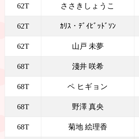
62T
ささきしょうこ
62T
ｶﾘｽ・ﾃﾞｲﾋﾞｯﾄﾞｿﾝ
62T
山戸 未夢
68T
淺井 咲希
68T
ペ ヒギョン
68T
野澤 真央
68T
菊地 絵理香