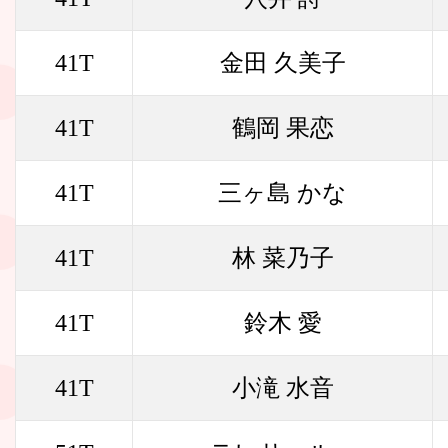
41T
金田 久美子
41T
鶴岡 果恋
41T
三ヶ島 かな
41T
林 菜乃子
41T
鈴木 愛
41T
小滝 水音