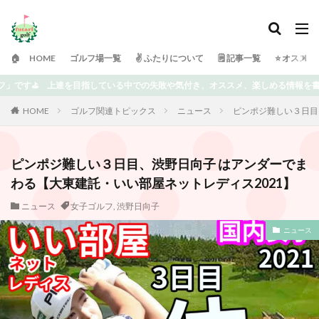
🏠 HOME
ゴルフ場一覧
✌️ ふたりについて
🗒 記事一覧
⭐️ オスス
失敗や気付き、オススメ、楽しめる情報を書いていきます⭐️ どうぞよろしくお願い
HOME
ゴルフ関連トピックス
ニュース
ピンポジ難しい３日目
ピンポジ難しい３日目、渋野日向子 はアンダーでま
わる【大東建託・いい部屋ネットレディス2021】
ニュース
女子ゴルフ
,
渋野日向子
ニュース