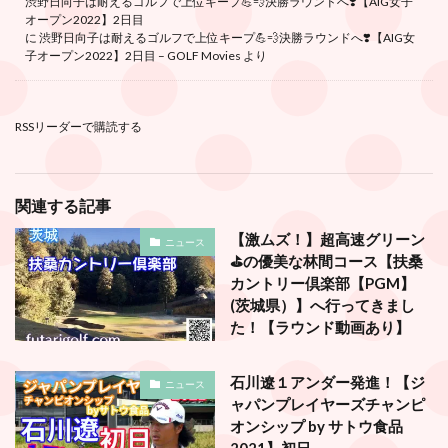
渋野日向子は耐えるゴルフで上位キープ💪💨決勝ラウンドへ❣️【AIG女子
オープン2022】2日目
に
渋野日向子は耐えるゴルフで上位キープ💪💨決勝ラウンドへ❣️【AIG女
子オープン2022】2日目 – GOLF Movies
より
RSSリーダーで購読する
関連する記事
【激ムズ！】超高速グリーン
ニュース
⛳️の優美な林間コース【扶桑
カントリー倶楽部【PGM】
(茨城県）】へ行ってきまし
た！【ラウンド動画あり】
石川遼１アンダー発進！【ジ
ニュース
ャパンプレイヤーズチャンピ
オンシップ by サトウ食品
2021】初日