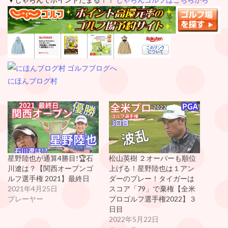
にほんブログ村
星野陸也が通算4勝目!🏆石
松山英樹 ２オーバーも順位
川遼は？【関西オープンゴ
上げる！星野陸也は１アン
ルフ選手権 2021】最終日
ダーのプレー！タイガーは
2021年4月25日
スコア「79」で棄権【全米
プレーヤー
プロゴルフ選手権2022】３
日目
2022年5月22日