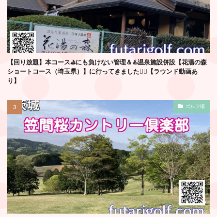
【回り放題】本コース⛳️にも負けない管理＆♨️温泉施設併設【花湯の森
ショートコース（埼玉県）】に行ってきました🏌️‍♂️【ラウンド動画あ
り】
ゴルフ場