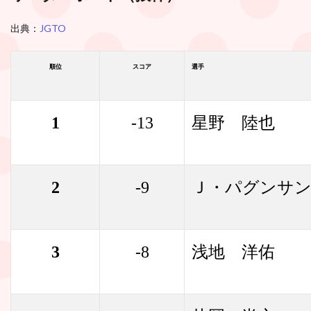
出典：
JGTO
順位
スコア
選手
1
-13
星野 陸也
2
-9
Ｊ・パグンサ
3
-8
浅地 洋佑