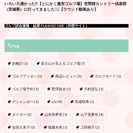
いろいろ凄かった‼️【とにかく激安ゴルフ場】笠間桜カントリー倶楽部
（茨城県）に行ってきました🏌️‍♂️【ラウンド動画あり】
ゴルフ試合速報・結果 FLASHSCORE（外部サイト）
🏷tag
距離計
(1)
富士山が見えるゴルフ場
(7)
ゴルフアイゼン
(1)
商品レビュー
(5)
ゴルフモード
(1)
ゴルフ場予約
(1)
野澤真央
(1)
川村昌弘
(1)
デシャンボー
(1)
LIV
(9)
馬場咲希
(1)
タイガー
(2)
山本美夢有
(1)
山下美夢有
(4)
金田久美子
(2)
後藤未有
(1)
上田桃子
(2)