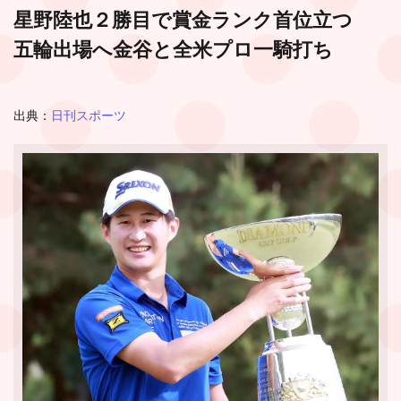
星野陸也２勝目で賞金ランク首位立つ
五輪出場へ金谷と全米プロ一騎打ち
出典：
日刊スポーツ