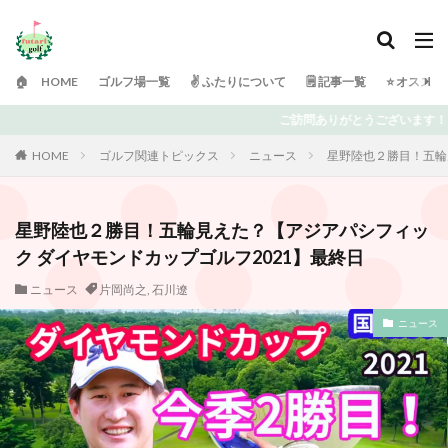
🏠 HOME
ゴルフ場一覧
✌️ ふたりについて
🗒 記事一覧
⭐️ オスス
ご訪問ありがとうございます！ 日々ゴルフで頭がいっぱいの「ふたりゴル
HOME
ゴルフ関連トピックス
ニュース
星野陸也２勝目！五輪
星野陸也２勝目！五輪見えた？【アジアパシフィッ
ク ダイヤモンドカップゴルフ2021】最終日
ニュース
片岡尚之
,
石川遼
ニュース