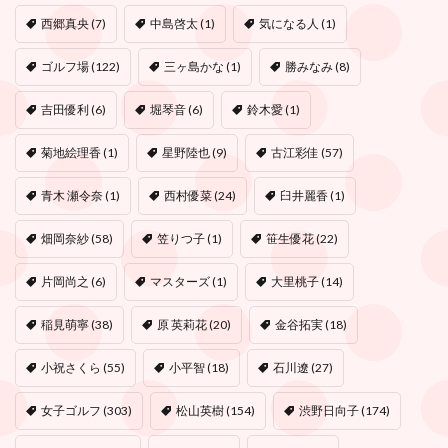
西郷真央
(7)
中島啓太
(1)
気になる人
(1)
ゴルフ場
(122)
三ヶ島かな
(1)
勝みなみ
(8)
吉田優利
(6)
堀琴音
(6)
鈴木愛
(1)
菊地絵理香
(1)
星野陸也
(9)
古江彩佳
(57)
青木 瀬令奈
(1)
西村優菜
(24)
臼井麗香
(1)
畑岡奈紗
(58)
笠りつ子
(1)
笹生優花
(22)
片岡尚之
(6)
マスターズ
(1)
大里桃子
(14)
稲見萌寧
(38)
原 英莉花
(20)
金谷拓実
(18)
小祝さくら
(55)
小平智
(18)
石川遼
(27)
女子ゴルフ
(303)
松山英樹
(154)
渋野日向子
(174)