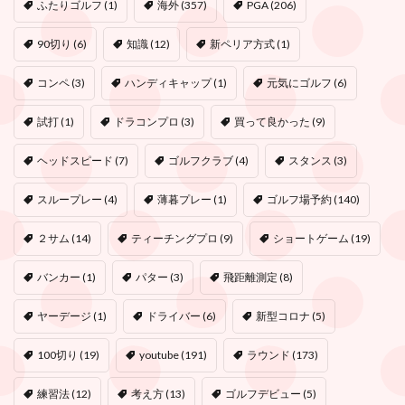
ふたりゴルフ
(1)
海外
(357)
PGA
(206)
90切り
(6)
知識
(12)
新ペリア方式
(1)
コンペ
(3)
ハンディキャップ
(1)
元気にゴルフ
(6)
試打
(1)
ドラコンプロ
(3)
買って良かった
(9)
ヘッドスピード
(7)
ゴルフクラブ
(4)
スタンス
(3)
スループレー
(4)
薄暮プレー
(1)
ゴルフ場予約
(140)
２サム
(14)
ティーチングプロ
(9)
ショートゲーム
(19)
バンカー
(1)
パター
(3)
飛距離測定
(8)
ヤーデージ
(1)
ドライバー
(6)
新型コロナ
(5)
100切り
(19)
youtube
(191)
ラウンド
(173)
練習法
(12)
考え方
(13)
ゴルフデビュー
(5)