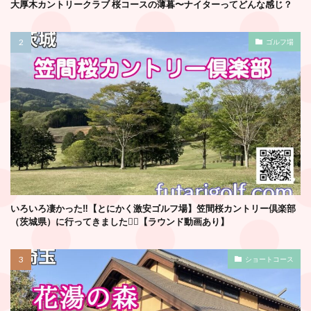
大厚木カントリークラブ 桜コースの薄暮〜ナイターってどんな感じ？
ゴルフ場
いろいろ凄かった‼️【とにかく激安ゴルフ場】笠間桜カントリー倶楽部
（茨城県）に行ってきました🏌️‍♂️【ラウンド動画あり】
ショートコース