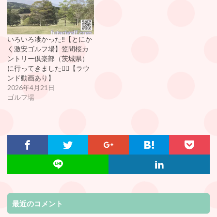
いろいろ凄かった‼️【とにか
く激安ゴルフ場】笠間桜カ
ントリー倶楽部（茨城県）
に行ってきました🏌️‍♂️【ラウ
ンド動画あり】
2026年4月21日
ゴルフ場
最近のコメント