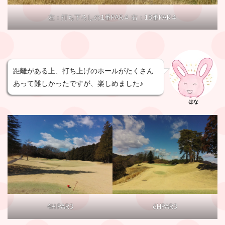
左：打ち下ろしの1番PAR４ 右：18番PAR４
距離がある上、打ち上げのホールがたくさん
あって難しかったですが、楽しめました♪
はな
4H PAR3
6HPAR3