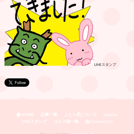
LINEスタンプ
🏠HOME
記事一覧
ふたり✌️について
twitter
LINEスタンプ
ゴルフ場一覧
📩 Contact Us