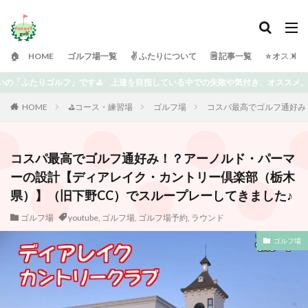
🏠 HOME
ゴルフ場一覧
✌️ ふたりについて
🗒 記事一覧
⭐️ オスス
での失敗や気付き、オススメ、楽しめる情報を書いていきます⭐️ どうぞよろしくお
HOME
⛳️コース・練習場
ゴルフ場
コスパ最高でゴルフ通好み
コスパ最高でゴルフ通好み！？アーノルド・パーマ
ーの設計【ディアレイク・カントリー倶楽部（栃木
県）】（旧下野CC）でスループレーしてきました♪
ゴルフ場
youtube
,
ゴルフ場
,
ゴルフ場予約
,
ラウンド
ゴルフ場