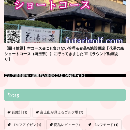
【回り放題】本コース⛳️にも負けない管理＆♨️温泉施設併設【花湯の森
ショートコース（埼玉県）】に行ってきました🏌️‍♂️【ラウンド動画あ
り】
ゴルフ試合速報・結果 FLASHSCORE（外部サイト）
🏷tag
距離計
(1)
富士山が見えるゴルフ場
(7)
ゴルフアイゼン
(1)
商品レビュー
(5)
ゴルフモード
(1)