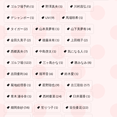
ゴルフ場予約
(1)
野澤真央
(1)
川村昌弘
(1)
デシャンボー
(1)
LIV
(9)
馬場咲希
(1)
タイガー
(2)
山本美夢有
(1)
山下美夢有
(4)
金田久美子
(2)
後藤未有
(1)
上田桃子
(2)
西郷真央
(7)
中島啓太
(1)
気になる人
(1)
ゴルフ場
(122)
三ヶ島かな
(1)
勝みなみ
(8)
吉田優利
(6)
堀琴音
(6)
鈴木愛
(1)
菊地絵理香
(1)
星野陸也
(9)
古江彩佳
(57)
青木 瀬令奈
(1)
西村優菜
(24)
臼井麗香
(1)
畑岡奈紗
(58)
笠りつ子
(1)
笹生優花
(22)