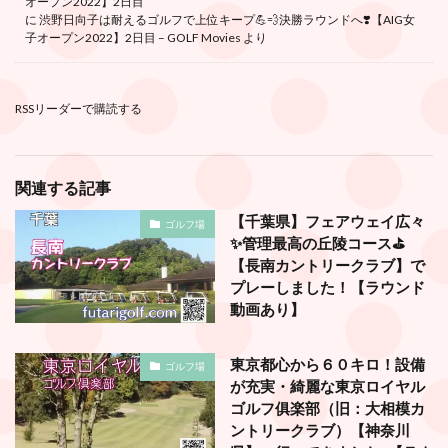
オープン2022】2日目
に
渋野日向子は耐えるゴルフで上位キープ💪💨決勝ラウンドへ❣️【AIG女
子オープン2022】2日目 – GOLF Movies
より
RSSリーダーで購読する
関連する記事
【千葉県】フェアウェイ広々
ゴルフ場
✨管理最高の丘陵コース⛳️
【長南カントリークラブ】で
プレーしました！【ラウンド
動画あり】
東京都心から６０キロ！設備
ゴルフ場
が充実・綺麗な東京ロイヤル
ゴルフ俱楽部（旧：大相模カ
ントリークラブ）【神奈川