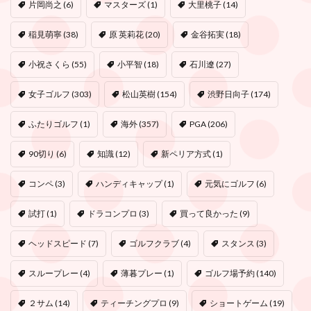
片岡尚之
(6)
マスターズ
(1)
大里桃子
(14)
稲見萌寧
(38)
原 英莉花
(20)
金谷拓実
(18)
小祝さくら
(55)
小平智
(18)
石川遼
(27)
女子ゴルフ
(303)
松山英樹
(154)
渋野日向子
(174)
ふたりゴルフ
(1)
海外
(357)
PGA
(206)
90切り
(6)
知識
(12)
新ペリア方式
(1)
コンペ
(3)
ハンディキャップ
(1)
元気にゴルフ
(6)
試打
(1)
ドラコンプロ
(3)
買って良かった
(9)
ヘッドスピード
(7)
ゴルフクラブ
(4)
スタンス
(3)
スループレー
(4)
薄暮プレー
(1)
ゴルフ場予約
(140)
２サム
(14)
ティーチングプロ
(9)
ショートゲーム
(19)