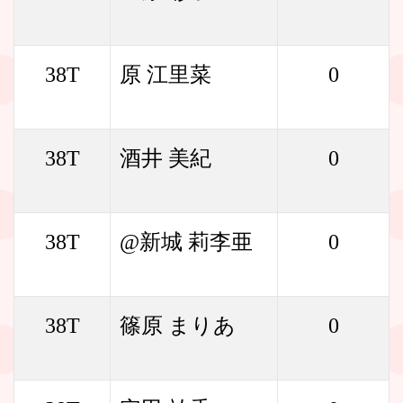
38T
原 江里菜
0
38T
酒井 美紀
0
38T
@新城 莉李亜
0
38T
篠原 まりあ
0