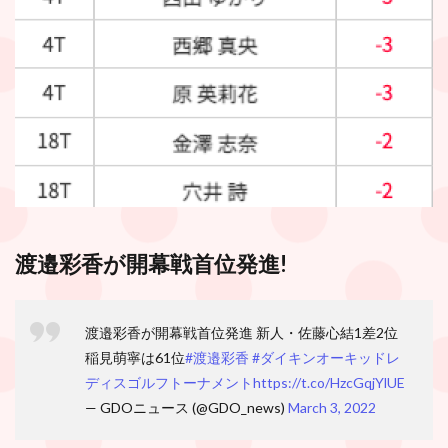
渡邉彩香が開幕戦首位発進!
渡邉彩香が開幕戦首位発進 新人・佐藤心結1差2位
稲見萌寧は61位
#渡邉彩香
#ダイキンオーキッドレ
ディスゴルフトーナメント
https://t.co/HzcGqjYlUE
— GDOニュース (@GDO_news)
March 3, 2022