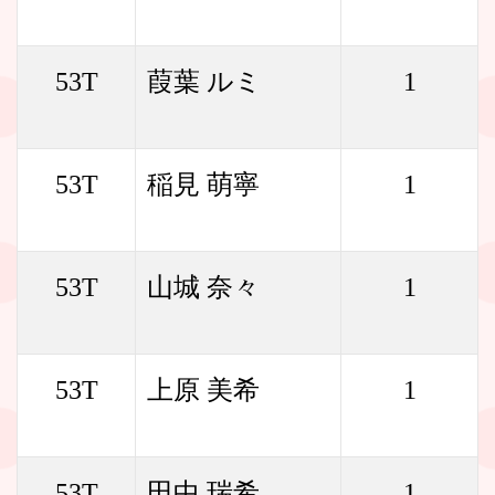
53T
葭葉 ルミ
1
53T
稲見 萌寧
1
53T
山城 奈々
1
53T
上原 美希
1
53T
田中 瑞希
1