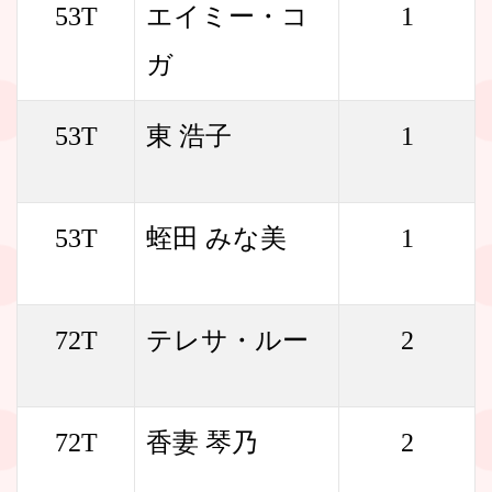
53T
エイミー・コ
1
ガ
53T
東 浩子
1
53T
蛭田 みな美
1
72T
テレサ・ルー
2
72T
香妻 琴乃
2