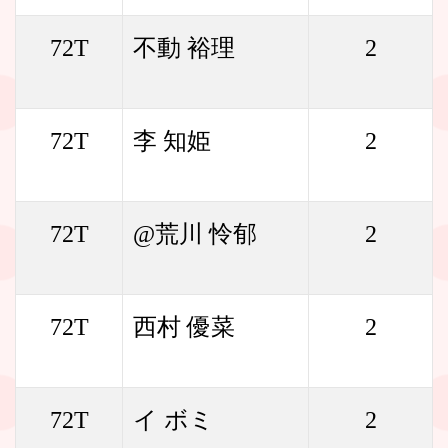
72T
不動 裕理
2
72T
李 知姫
2
72T
@荒川 怜郁
2
72T
西村 優菜
2
72T
イ ボミ
2