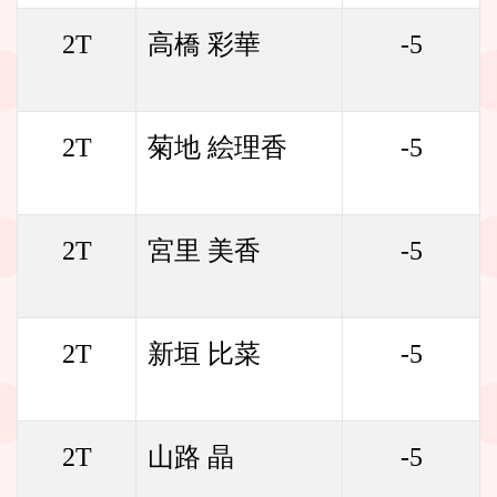
2T
高橋 彩華
-5
2T
菊地 絵理香
-5
2T
宮里 美香
-5
2T
新垣 比菜
-5
2T
山路 晶
-5