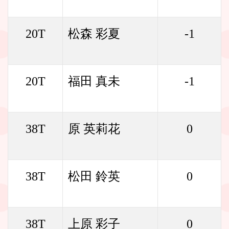
20T
松森 彩夏
-1
20T
福田 真未
-1
38T
原 英莉花
0
38T
松田 鈴英
0
38T
上原 彩子
0