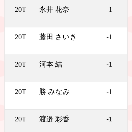
20T
永井 花奈
-1
20T
藤田 さいき
-1
20T
河本 結
-1
20T
勝 みなみ
-1
20T
渡邉 彩香
-1