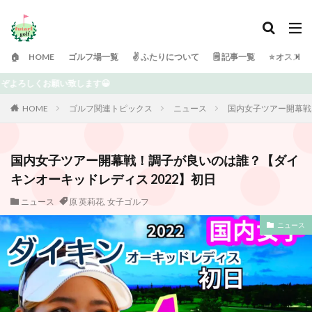
🏠 HOME
ゴルフ場一覧
✌️ ふたりについて
🗒 記事一覧
⭐️ オスス
ご訪
HOME
ゴルフ関連トピックス
ニュース
国内女子ツアー開幕戦
国内女子ツアー開幕戦！調子が良いのは誰？【ダイ
キンオーキッドレディス 2022】初日
ニュース
原 英莉花
,
女子ゴルフ
ニュース