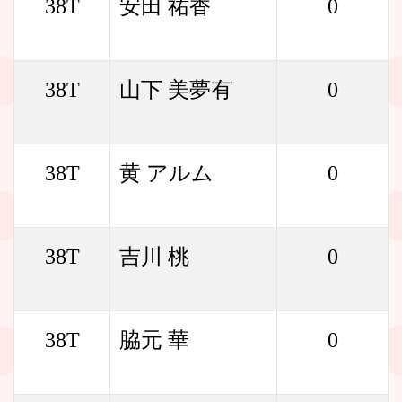
38T
安田 祐香
0
38T
山下 美夢有
0
38T
黄 アルム
0
38T
吉川 桃
0
38T
脇元 華
0