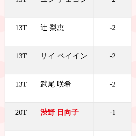
13T
辻 梨恵
-2
13T
サイ ペイイン
-2
13T
武尾 咲希
-2
20T
渋野 日向子
-1