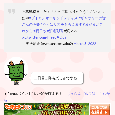
開幕戦初日、たくさんの応援ありがとうございまし
た📣
#ダイキンオーキッドレディス
#ギャラリーの皆
さんの声援
#やっぱり力をもらえます
#まだまだこ
れから
#明日も
#渡邉彩香
#渡マネ
pic.twitter.com/fiIee5AO0s
— 渡邉彩香 (@watanabeayaka2)
March 3, 2022
二日目以降も楽しみですね！
龍区
▼Pontaポイント(ポンタ)が貯まる！！
じゃらんゴルフはこちらか
ら