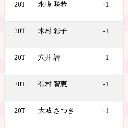
20T
永峰 咲希
-1
20T
木村 彩子
-1
20T
穴井 詩
-1
20T
有村 智恵
-1
20T
大城 さつき
-1