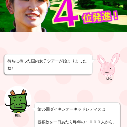
待ちに待った国内女子ツアーが始まりました
ね♪
はな
第35回ダイキンオーキッドレディスは
龍区
観客数を一日あたり昨年の１０００人から、