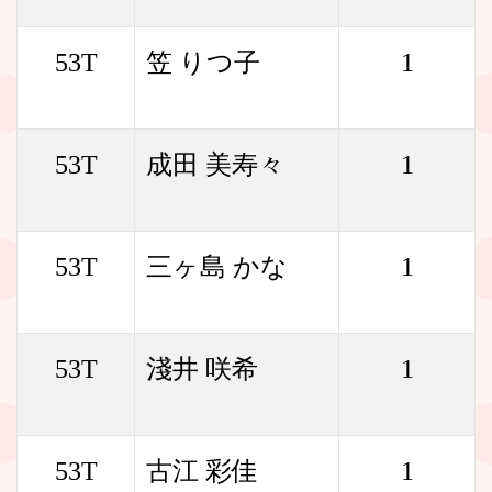
53T
笠 りつ子
1
53T
成田 美寿々
1
53T
三ヶ島 かな
1
53T
淺井 咲希
1
53T
古江 彩佳
1