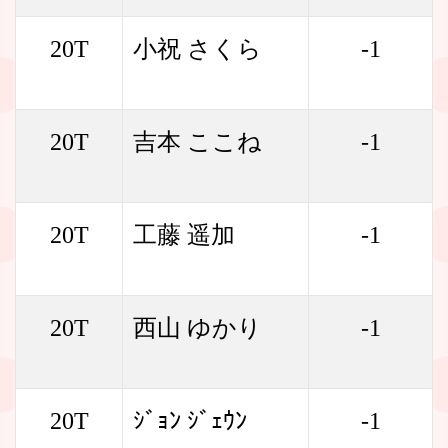
20T
小祝 さくら
-1
20T
吉本 ここね
-1
20T
工藤 遥加
-1
20T
西山 ゆかり
-1
20T
ｼﾞｮﾝ ｼﾞｪｳﾝ
-1