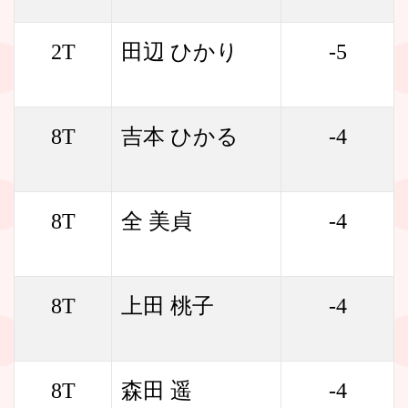
2T
田辺 ひかり
-5
8T
吉本 ひかる
-4
8T
全 美貞
-4
8T
上田 桃子
-4
8T
森田 遥
-4