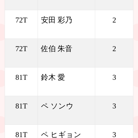
72T
安田 彩乃
2
72T
佐伯 朱音
2
81T
鈴木 愛
3
81T
ペ ソンウ
3
81T
ペ ヒギョン
3