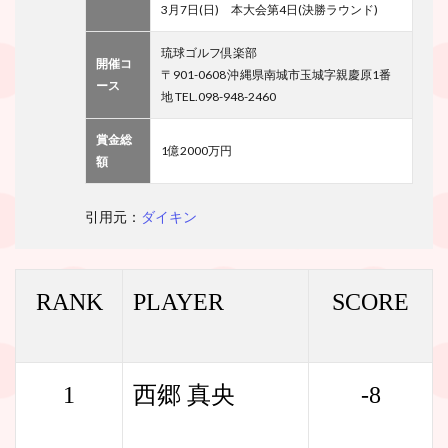
3月7日(日) 本大会第4日(決勝ラウンド)
琉球ゴルフ倶楽部
開催コ
〒901-0608 沖縄県南城市玉城字親慶原1番
ース
地 TEL.098-948-2460
賞金総
1億2000万円
額
引用元：
ダイキン
RANK
PLAYER
SCORE
1
西郷 真央
-8