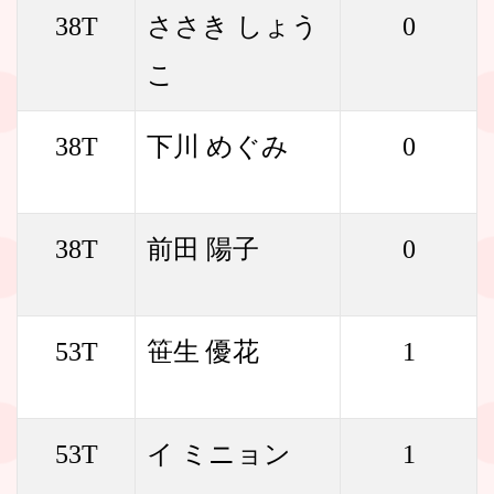
38T
ささき しょう
0
こ
38T
下川 めぐみ
0
38T
前田 陽子
0
53T
笹生 優花
1
53T
イ ミニョン
1