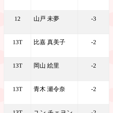
12
山戸 未夢
-3
13T
比嘉 真美子
-2
13T
岡山 絵里
-2
13T
青木 瀬令奈
-2
13T
ユン チェヨン
-2