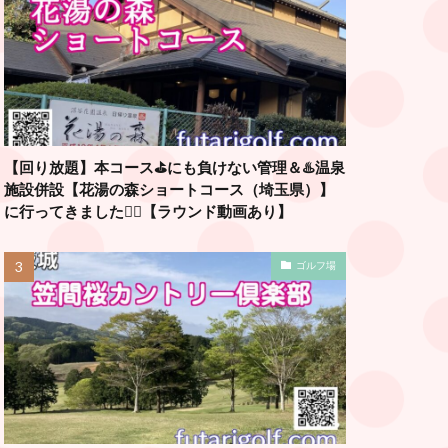
【回り放題】本コース⛳️にも負けない管理＆♨️温泉
施設併設【花湯の森ショートコース（埼玉県）】
に行ってきました🏌️‍♂️【ラウンド動画あり】
ゴルフ場