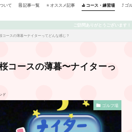
について
🗒 記事一覧
⭐️ オススメ記事
⛳️ コース・練習場
⤴️ 
ご訪問ありがとうございます！ 日々ゴルフで頭がいっ
 桜コースの薄暮〜ナイターってどんな感じ？
 桜コースの薄暮〜ナイターっ
ンド
ゴルフ場