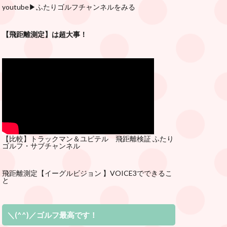
youtube
▶︎ふたりゴルフチャンネルをみる
【飛距離測定】は超大事！
【比較】トラックマン＆ユピテル 飛距離検証
ふたり
ゴルフ・サブチ
ャンネル
飛距離測定
【イーグルビジョン 】VOICE3でできるこ
と
＼(^^)／ゴルフ最高です！