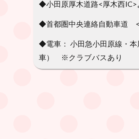
◆小田原厚木道路<厚木西IC>
◆首都圏中央連絡自動車道 <
◆電車： 小田急小田原線・
車） ※クラブバスあり