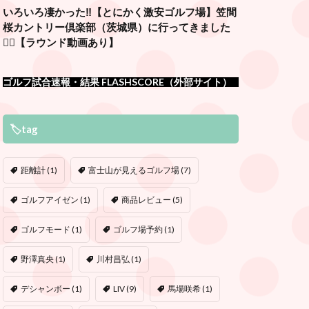
いろいろ凄かった‼️【とにかく激安ゴルフ場】笠間
桜カントリー倶楽部（茨城県）に行ってきました
🏌️‍♂️【ラウンド動画あり】
ゴルフ試合速報・結果 FLASHSCORE（外部サイト）
🏷tag
距離計
(1)
富士山が見えるゴルフ場
(7)
ゴルフアイゼン
(1)
商品レビュー
(5)
ゴルフモード
(1)
ゴルフ場予約
(1)
野澤真央
(1)
川村昌弘
(1)
デシャンボー
(1)
LIV
(9)
馬場咲希
(1)