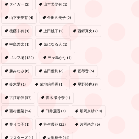
タイガー
(2)
山本美夢有
(1)
山下美夢有
(4)
金田久美子
(2)
後藤未有
(1)
上田桃子
(2)
西郷真央
(7)
中島啓太
(1)
気になる人
(1)
ゴルフ場
(122)
三ヶ島かな
(1)
勝みなみ
(8)
吉田優利
(6)
堀琴音
(6)
鈴木愛
(1)
菊地絵理香
(1)
星野陸也
(9)
古江彩佳
(57)
青木 瀬令奈
(1)
西村優菜
(24)
臼井麗香
(1)
畑岡奈紗
(58)
笠りつ子
(1)
笹生優花
(22)
片岡尚之
(6)
マスターズ
(1)
大里桃子
(14)