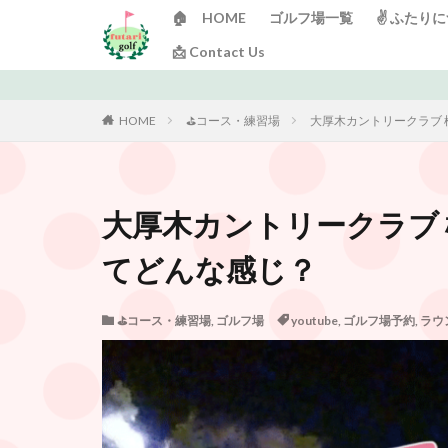
🏠 HOME
ゴルフ場一覧
✌️ ふたり
📩 Contact Us
HOME
⛳️コース・練習場
大厚木カントリークラブ
大厚木カントリークラブ
てどんな感じ？
⛳️コース・練習場
,
ゴルフ場
youtube
,
ゴルフ場予約
,
ラウ