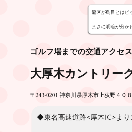
龍区が鳥目とはビ
まさに明暗が分か
ゴルフ場までの交通アクセ
大厚木カントリーク
〒243-0201 神奈川県厚木市上荻野４０
◆東名高速道路<厚木IC>より