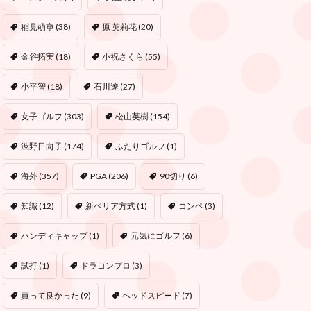
稲見萌寧
(38)
原 英莉花
(20)
金谷拓実
(18)
小祝さくら
(55)
小平智
(18)
石川遼
(27)
女子ゴルフ
(303)
松山英樹
(154)
渋野日向子
(174)
ふたりゴルフ
(1)
海外
(357)
PGA
(206)
90切り
(6)
知識
(12)
新ペリア方式
(1)
コンペ
(3)
ハンディキャップ
(1)
元気にゴルフ
(6)
試打
(1)
ドラコンプロ
(3)
買って良かった
(9)
ヘッドスピード
(7)