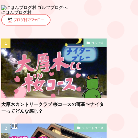
にほんブログ村
ゴルフ場
大厚木カントリークラブ 桜コースの薄暮〜ナイタ
ーってどんな感じ？
ショートコース