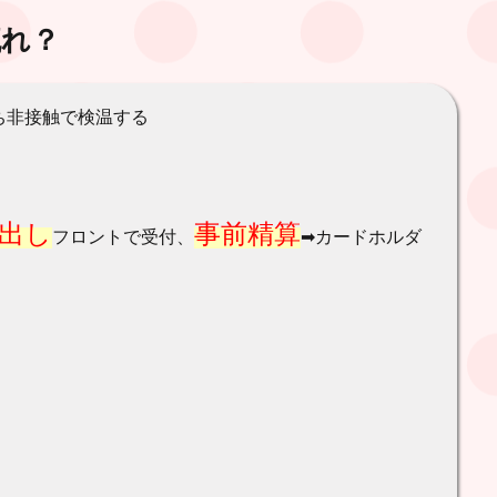
流れ？
ち非接触で検温する
出し
事前精算
フロントで受付、
➡︎カードホルダ