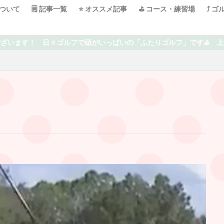
について
🗒 記事一覧
⭐️ オススメ記事
⛳️ コース・練習場
⤴️ 
たりゴルフ」です⛳️ 上達を目指している中での失敗や気付き、オスス