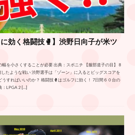
フに効く格闘技🥊】渋野日向子が米ツ
幅を小さくすることが必要 出典：スポニチ 【服部道子の目】 8
したような戦い 渋野選手は「ゾーン」に入るとビッグスコアを
うすればいいのか？ 格闘技🥊はゴルフに効く！ 7日間６０台の
GA 2 […]