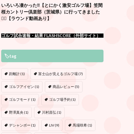
いろいろ凄かった‼️【とにかく激安ゴルフ場】笠間
桜カントリー倶楽部（茨城県）に行ってきました
🏌️‍♂️【ラウンド動画あり】
ゴルフ試合速報・結果 FLASHSCORE（外部サイト）
🏷tag
距離計
(1)
富士山が見えるゴルフ場
(7)
ゴルフアイゼン
(1)
商品レビュー
(5)
ゴルフモード
(1)
ゴルフ場予約
(1)
野澤真央
(1)
川村昌弘
(1)
デシャンボー
(1)
LIV
(9)
馬場咲希
(1)