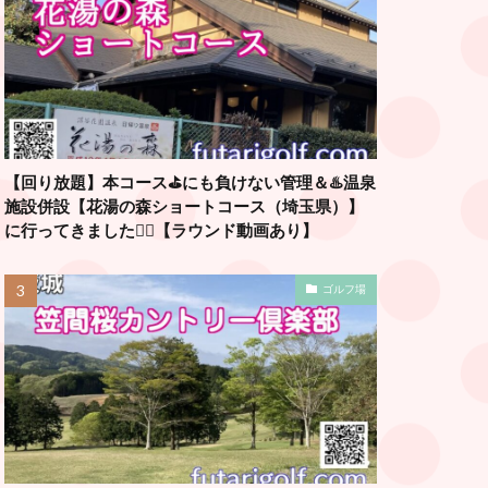
【回り放題】本コース⛳️にも負けない管理＆♨️温泉
施設併設【花湯の森ショートコース（埼玉県）】
に行ってきました🏌️‍♂️【ラウンド動画あり】
ゴルフ場