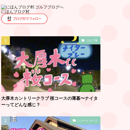
にほんブログ村
ゴルフ場
大厚木カントリークラブ 桜コースの薄暮〜ナイタ
ーってどんな感じ？
ショートコース