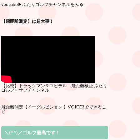
youtube
▶︎ふたりゴルフチャンネルをみる
【飛距離測定】は超大事！
【比較】トラックマン＆ユピテル 飛距離検証
ふたり
ゴルフ・サブチ
ャンネル
飛距離測定
【イーグルビジョン 】VOICE3でできるこ
と
＼(^^)／ゴルフ最高です！