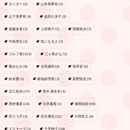
タイガー
(2)
山本美夢有
(1)
山下美夢有
(4)
金田久美子
(2)
後藤未有
(1)
上田桃子
(2)
西郷真央
(7)
中島啓太
(1)
気になる人
(1)
ゴルフ場
(122)
三ヶ島かな
(1)
勝みなみ
(8)
吉田優利
(6)
堀琴音
(6)
鈴木愛
(1)
菊地絵理香
(1)
星野陸也
(9)
古江彩佳
(57)
青木 瀬令奈
(1)
西村優菜
(24)
臼井麗香
(1)
畑岡奈紗
(58)
笠りつ子
(1)
笹生優花
(22)
片岡尚之
(6)
マスターズ
(1)
大里桃子
(14)