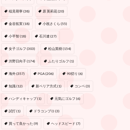
稲見萌寧
(38)
原 英莉花
(20)
金谷拓実
(18)
小祝さくら
(55)
小平智
(18)
石川遼
(27)
女子ゴルフ
(303)
松山英樹
(154)
渋野日向子
(174)
ふたりゴルフ
(1)
海外
(357)
PGA
(206)
90切り
(6)
知識
(12)
新ペリア方式
(1)
コンペ
(3)
ハンディキャップ
(1)
元気にゴルフ
(6)
試打
(1)
ドラコンプロ
(3)
買って良かった
(9)
ヘッドスピード
(7)