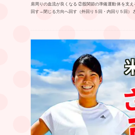
肩周りの血流が良くなる ②股関節の準備運動 体を支
回す→閉じる方向へ回す（外回り５回・内回り５回） 左膝