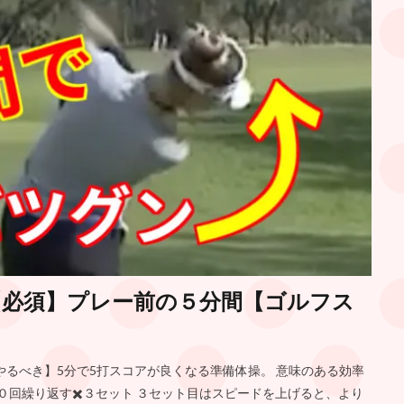
に【必須】プレー前の５分間【ゴルフス
やるべき】5分で5打スコアが良くなる準備体操。 意味のある効率
０回繰り返す✖️３セット ３セット目はスピードを上げると、より