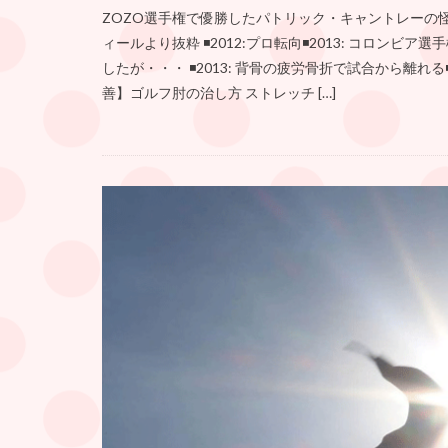
ZOZO選手権で優勝したパトリック・キャントレーの怪
ィールより抜粋 ◾2012:プロ転向◾2013: コロンビ
したが・・・ ◾2013: 背骨の疲労骨折で試合から離れる
善】ゴルフ肘の治し方 ストレッチ […]