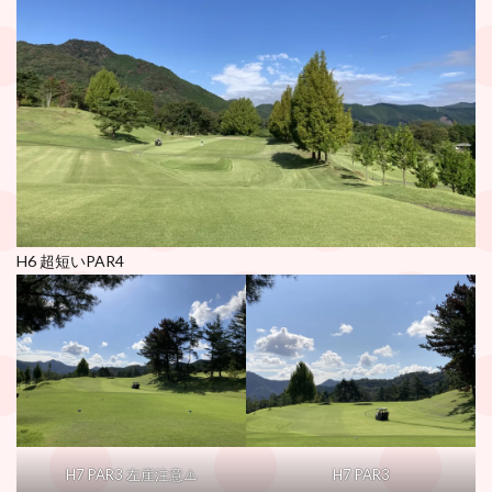
H6 超短いPAR4
H7 PAR3 左崖注意⚠️
H7 PAR3