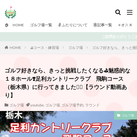
🏠 HOME
ゴルフ場一覧
✌️ ふたりについて
🗒 記事一覧
⭐️ オスス
ざいます！ 日々ゴルフで頭がいっぱいの「ふたりゴルフ」です⛳️ 上達を目指して
HOME
⛳️コース・練習場
ゴルフ場
ゴルフ好きなら、きっと挑戦
ゴルフ好きなら、きっと挑戦したくなる⛳️魅惑的な
１８ホール❣️足利カントリークラブ 飛駒コース
（栃木県）に行ってきました🏌️‍♂️【ラウンド動画あ
り】
ゴルフ場
youtube
,
ゴルフ場
,
ゴルフ場予約
,
ラウンド
ゴルフ場