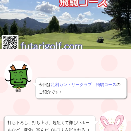
今回は
足利カントリークラブ 飛駒コース
の
龍区
ご紹介です♪
打ち下ろし、打ち上げ、超短くて難しいホー
ルなど、変化に富んだゴルフ力を試されるコ