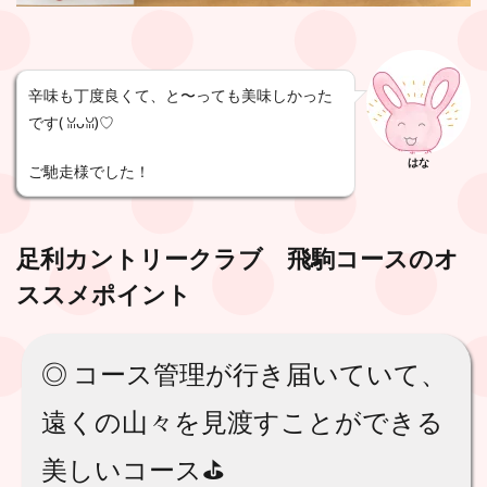
辛味も丁度良くて、と〜っても美味しかった
です( ꈍᴗꈍ)♡
はな
ご馳走様でした！
足利カントリークラブ 飛駒コース
のオ
ススメポイント
◎ コース管理が行き届いていて、
遠くの山々を見渡すことができる
美しいコース⛳️