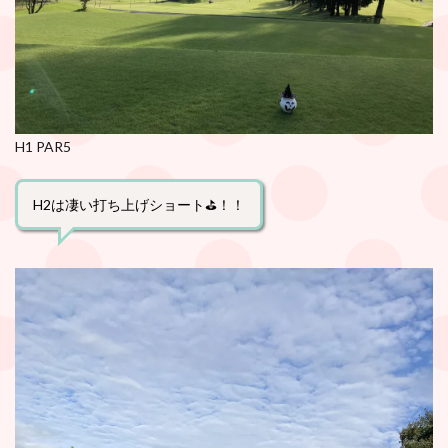
H1 PAR5
H2は凄い打ち上げショート⛳️！！