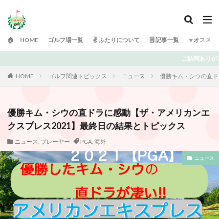
🏠 HOME
ゴルフ場一覧
✌️ ふたりについて
🗒 記事一覧
⭐️ オスス
ご訪問ありがとうございます！ 日々ゴルフで頭がいっぱいの「ふ
HOME
ゴルフ関連トピックス
ニュース
優勝キム・シウの直ド
優勝キム・シウの直ドラに感動【ザ・アメリカンエ
クスプレス2021】最終日の結果とトピックス
ニュース
,
プレーヤー
PGA
,
海外
ニュース