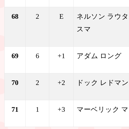
68
2
E
ネルソン ラウタ
スマ
69
6
+1
アダム ロング
70
2
+2
ドック レドマン
71
1
+3
マーベリック 