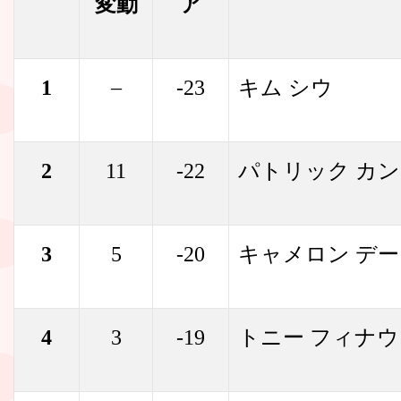
変動
ア
1
–
-23
キム シウ
2
11
-22
パトリック カ
3
5
-20
キャメロン デ
4
3
-19
トニー フィナウ