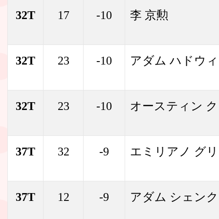
32T
17
-10
李 京勲
32T
23
-10
アダム ハドウ
32T
23
-10
オースティン 
37T
32
-9
エミリアノ グ
37T
12
-9
アダム シェンク