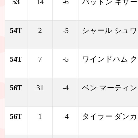
53
14
-6
パットン キザー
54T
2
-5
シャール シュ
54T
7
-5
ワインドハム 
56T
31
-4
ベン マーティン
56T
1
-4
タイラー ダン