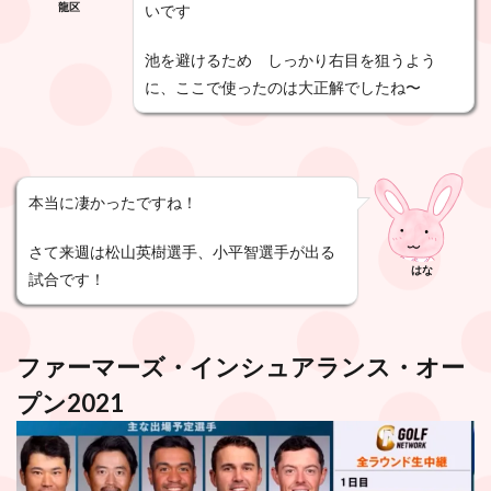
龍区
いです
池を避けるため しっかり右目を狙うよう
に、ここで使ったのは大正解でしたね〜
本当に凄かったですね！
さて来週は松山英樹選手、小平智選手が出る
はな
試合です！
ファーマーズ・インシュアランス・オー
プン2021