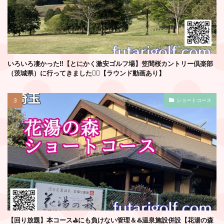
いろいろ凄かった‼️【とにかく激安ゴルフ場】笠間桜カントリー倶楽部
（茨城県）に行ってきました🏌️‍♂️【ラウンド動画あり】
ショートコース
【回り放題】本コース⛳️にも負けない管理＆♨️温泉施設併設【花湯の森