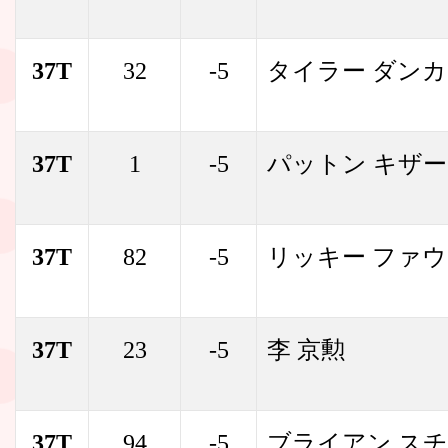
37T
32
-5
タイラー ダン
37T
1
-5
パットン キザー
37T
82
-5
リッキー ファ
37T
23
-5
李 京勲
37T
94
-5
ブライアン ス