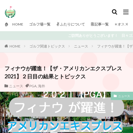
🏠 HOME
ゴルフ場一覧
✌️ ふたりについて
🗒 記事一覧
⭐️ オスス
ご訪問ありがとうございます！ 日々ゴルフで頭がいっぱいの「ふたりゴルフ」です
HOME
ゴルフ関連トピックス
ニュース
フィナウが躍進！【ザ
フィナウが躍進！【ザ・アメリカンエクスプレス
2021】２日目の結果とトピックス
ニュース
PGA
,
海外
ニュース