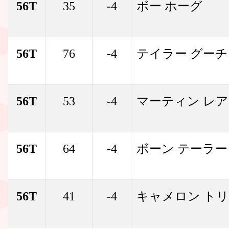
56T
35
-4
ボー ホーグ
56T
76
-4
テイラー グーチ
56T
53
-4
マーティン レ
56T
64
-4
ボーン テーラー
56T
41
-4
キャメロン ト