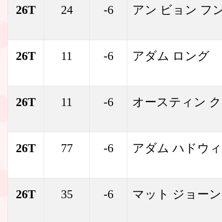
26T
24
-6
アン ビョン フ
26T
11
-6
アダム ロング
26T
11
-6
オースティン 
26T
77
-6
アダム ハドウ
26T
35
-6
マット ジョー