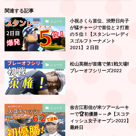
関連する記事
小祝さくら首位、渋野日向子
ニュース
が猛チャージで首位と２打差
の５位！【スタンレーレディ
スゴルフトーナメント
2021】２日目
松山英樹が首痛で第1戦欠場❗️
ニュース
プレーオフシリーズ2022
㊗️古江彩佳が米ツアールーキ
ニュース
ーで🏆初優勝～～🎉【スコテ
ィッシュ女子オープン2022】
最終日