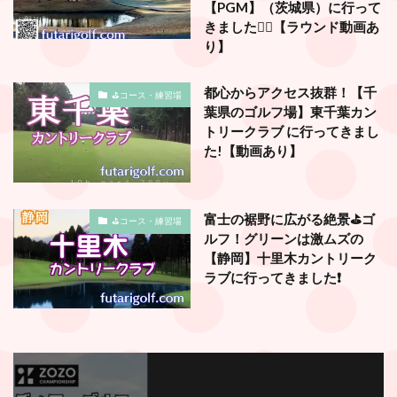
【PGM】（茨城県）に行って
きました🏌️‍♂️【ラウンド動画あ
り】
都心からアクセス抜群！【千
⛳️コース・練習場
葉県のゴルフ場】東千葉カン
トリークラブ に行ってきまし
た!【動画あり】
富士の裾野に広がる絶景⛳️ゴ
⛳️コース・練習場
ルフ！グリーンは激ムズの
【静岡】十里木カントリーク
ラブに行ってきました❗️