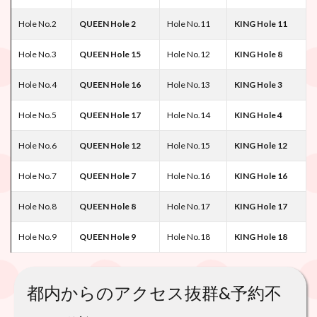
Hole No.2
QUEEN Hole 2
Hole No.11
KING Hole 11
Hole No.3
QUEEN Hole 15
Hole No.12
KING Hole 8
Hole No.4
QUEEN Hole 16
Hole No.13
KING Hole 3
Hole No.5
QUEEN Hole 17
Hole No.14
KING Hole 4
Hole No.6
QUEEN Hole 12
Hole No.15
KING Hole 12
Hole No.7
QUEEN Hole 7
Hole No.16
KING Hole 16
Hole No.8
QUEEN Hole 8
Hole No.17
KING Hole 17
Hole No.9
QUEEN Hole 9
Hole No.18
KING Hole 18
都内からのアクセス抜群&予約不