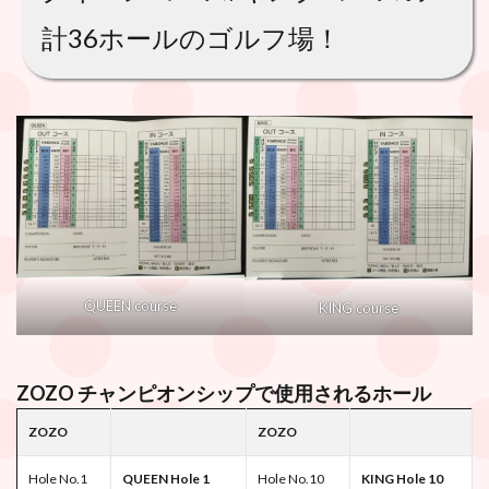
計36ホールのゴルフ場！
QUEEN course
KING course
ZOZO チャンピオンシップで使用されるホール
ZOZO
ZOZO
Hole No.1
QUEEN Hole 1
Hole No.10
KING Hole 10