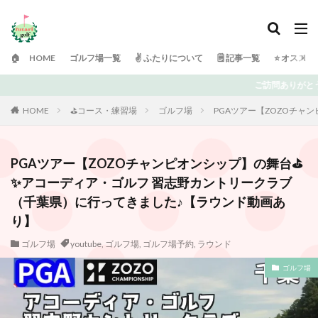
🏠 HOME
ゴルフ場一覧
✌️ ふたりについて
🗒 記事一覧
⭐️ オスス
ご訪問ありがとうございます！ 日々ゴルフで頭がいっぱいの「ふたり
HOME
⛳️コース・練習場
ゴルフ場
PGAツアー【ZOZOチャ
PGAツアー【ZOZOチャンピオンシップ】の舞台⛳️
✨アコーディア・ゴルフ 習志野カントリークラブ
（千葉県）に行ってきました♪【ラウンド動画あ
り】
ゴルフ場
youtube
,
ゴルフ場
,
ゴルフ場予約
,
ラウンド
ゴルフ場