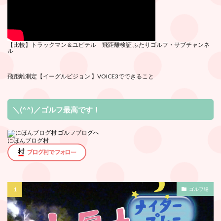
【比較】トラックマン＆ユピテル 飛距離検証
ふたりゴルフ・サブチ
ャンネ
ル
飛距離測定
【イーグルビジョン 】VOICE3でできること
＼(^^)／ゴルフ最高です！
にほんブログ村
ゴルフ場