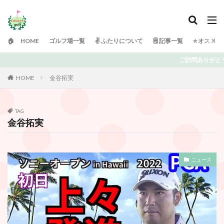
🏠 HOME
ゴルフ場一覧
✌️ ふたりについて
🗒 記事一覧
⭐️ オスス
ご訪問ありがとうございます！ 日々ゴルフで頭がいっぱいの
HOME
金谷拓実
TAG
金谷拓実
ニュース