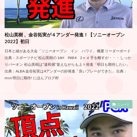
松山英樹 、金谷拓実が４アンダー発進！【ソニーオープン
2022】初日
日本と縁がある大会「ソニーオープン イン ハワイ」 概要 リーダーボード
出典：スポーツナビ 松山英樹の 16H PAR4 2ｎｄ 手を離すが・・・ しっか
りパーオン 松山英樹は“違和感”覚えながらも上々発進「明日も期待したい」
出典：ALBA 金谷拓実は4アンダーの好発進「良いプレーができた」 出典：
msn 明日に期待! にほんブログ村
ニュース