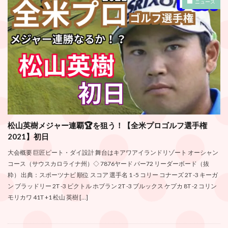
ニュース
松山英樹メジャー連覇🏆を狙う！【全米プロゴルフ選手権
2021】初日
大会概要 巨匠ピート・ダイ設計 舞台はキアワアイランドリゾート オーシャン
コース（サウスカロライナ州）◇ 7876ヤード パー72 リーダーボード（抜
粋） 出典：スポーツナビ 順位 スコア 選手名 1 -5 コリー コナーズ 2T -3 キーガ
ン ブラッドリー 2T -3 ビクトル ホブラン 2T -3 ブルックス ケプカ 8T -2 コリン
モリカワ 41T +1 松山 英樹 […]