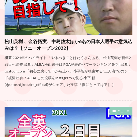
松山英樹 、金谷拓実、中島啓太ほか6名の日本人選手の意気込
みは？【ソニーオープン2022】
概要 2021年のハイライト 「やるべきことはたくさんある」 松山英樹が新年2
戦目へ調整 出典：ALBA 松山選手は PGA発表のパワーランキング６位! 出典：
pgatour.com 「初心に戻って下から上へ」小平智が模索する“二刀流”でのシー
ド復帰 出典：ALBA この投稿をInstagramで見る 小平 智
(@satoshi_kodaira_official)がシェアした投稿 「僕にとってはア […]
ニュース