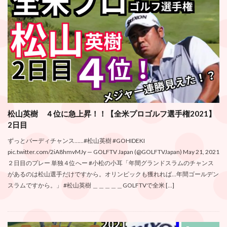
松山英樹 ４位に急上昇！！【全米プロゴルフ選手権2021】
2日目
ずっとバーディチャンス……#松山英樹 #GOHIDEKI
pic.twitter.com/2iA8hmvMJy — GOLFTV Japan (@GOLFTVJapan) May 21, 2021
２日目のプレー 単独４位へー #小松の小耳「年間グランドスラムのチャンス
があるのは松山選手だけですから。オリンピックも獲れれば…年間ゴールデン
スラムですから。」 #松山英樹 ＿＿＿＿＿GOLFTVで全米 […]