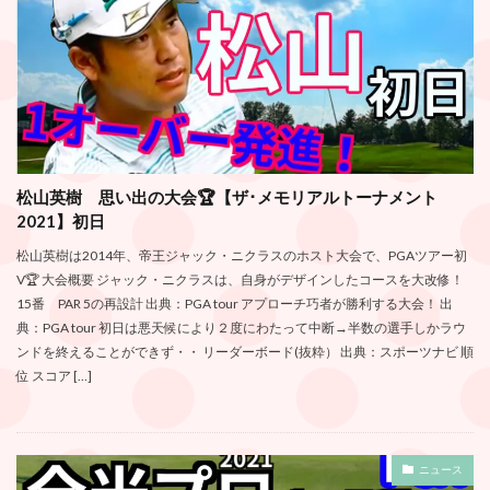
松山英樹 思い出の大会🏆【ザ･メモリアルトーナメント
2021】初日
松山英樹は2014年、帝王ジャック・ニクラスのホスト大会で、PGAツアー初
V🏆 大会概要 ジャック・ニクラスは、自身がデザインしたコースを大改修！
15番 PAR 5の再設計 出典：PGA tour アプローチ巧者が勝利する大会！ 出
典：PGA tour 初日は悪天候により２度にわたって中断→半数の選手しかラウ
ンドを終えることができず・・ リーダーボード(抜粋） 出典：スポーツナビ 順
位 スコア […]
ニュース