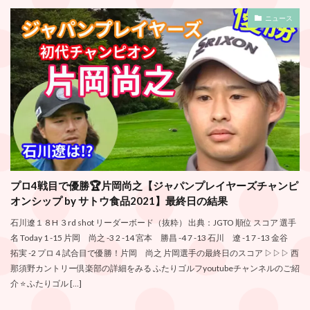
ニュース
プロ4戦目で優勝🏆片岡尚之【ジャパンプレイヤーズチャンピ
オンシップ by サトウ食品2021】最終日の結果
石川遼１８H ３rd shot リーダーボード（抜粋） 出典：JGTO 順位 スコア 選手
名 Today 1 -15 片岡 尚之 -3 2 -14 宮本 勝昌 -4 7 -13 石川 遼 -1 7 -13 金谷
拓実 -2 プロ４試合目で優勝！片岡 尚之 片岡選手の最終日のスコア ▷▷▷ 西
那須野カントリー倶楽部の詳細をみる ふたりゴルフyoutubeチャンネルのご紹
介 ⭐️ ふたりゴル […]