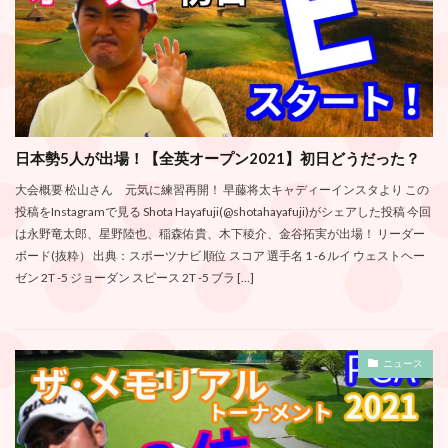
日本勢5人が出場！【全英オープン2021】初日どうだった？
大会概要 松山さん 元気に練習再開！ 早藤将太キャディーインスタより この
投稿をInstagramで見る Shota Hayafuji(@shotahayafuji)がシェアした投稿 今回
は永野竜太郎、星野陸也、稲森佑貴、木下稜介、金谷拓実が出場！ リーダー
ボード(抜粋） 出典：スポーツナビ 順位 スコア 選手名 1 -6 ルイ ウェストヘー
ゼン 2T -5 ジョーダン スピース 2T -5 ブラ […]
ニュース