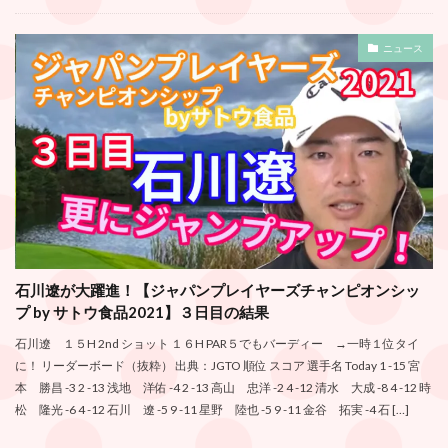
ニュース
石川遼が大躍進！【ジャパンプレイヤーズチャンピオンシッ
プ by サトウ食品2021】３日目の結果
石川遼 １５H 2nd ショット １６H PAR５でもバーディー →一時１位タイ
に！ リーダーボード（抜粋） 出典：JGTO 順位 スコア 選手名 Today 1 -15 宮
本 勝昌 -3 2 -13 浅地 洋佑 -4 2 -13 高山 忠洋 -2 4 -12 清水 大成 -8 4 -12 時
松 隆光 -6 4 -12 石川 遼 -5 9 -11 星野 陸也 -5 9 -11 金谷 拓実 -4 石 […]