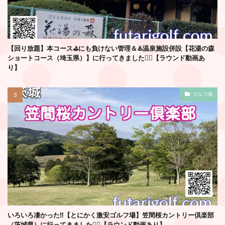
【回り放題】本コース⛳️にも負けない管理＆♨️温泉施設併設【花湯の森
ショートコース（埼玉県）】に行ってきました🏌️‍♂️【ラウンド動画あ
り】
ゴルフ場
いろいろ凄かった‼️【とにかく激安ゴルフ場】笠間桜カントリー倶楽部
（茨城県）に行ってきました🏌️‍♂️【ラウンド動画あり】