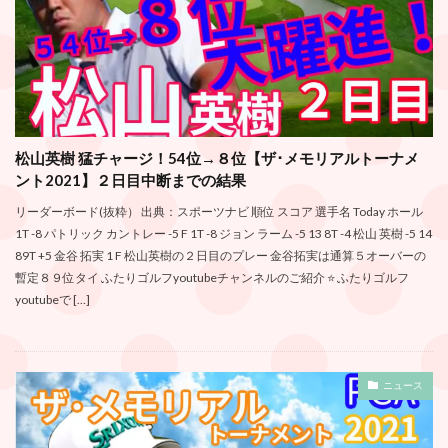
松山英樹 猛チャージ！54位→８位【ザ･メモリアルトーナメ
ント2021】２日目中断までの結果
リーダーボード(抜粋） 出典：スポーツナビ 順位 スコア 選手名 Today ホール
1T -8 パトリック カントレー -5 F 1T -8 ジョン ラーム -5 13 8T -4 松山 英樹 -5 14
89T +5 金谷 拓実 1 F 松山英樹の２日目のプレー 金谷拓実は通算５オーバーの
暫定８９位タイ ふたりゴルフyoutubeチャンネルのご紹介 ⭐️ ふたりゴルフ
youtubeで […]
ニュース