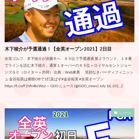
木下稜介が予選通過！【全英オープン2021】2日目
全英ゴルフ、木下稜介が決勝Ｒへ ６５位で予選通過 第２ラウンド、１８番
でラインを読む木下稜介。通算１オーバーの６５位＝ロイヤルセントジョー
ジズＧＣ（ロイター＝共同） 出典：Web東奥 笑顔なきバーディフィニッシ
ュ 金谷拓実は痛恨OBで1打及ばず#金谷拓実 #全英オープン
https://t.co/F2Vh4bcWyz — GDOニュース (@GDO_news) July 16, 20 […]
ニュース