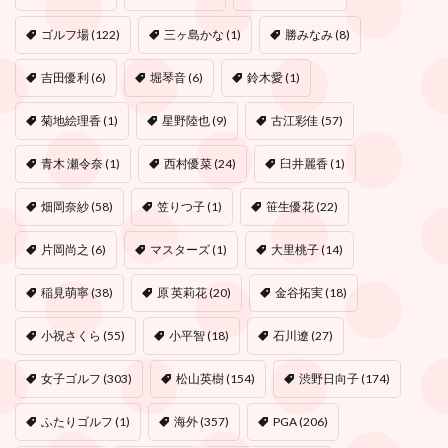
ゴルフ場
(122)
三ヶ島かな
(1)
勝みなみ
(8)
吉田優利
(6)
堀琴音
(6)
鈴木愛
(1)
菊地絵理香
(1)
星野陸也
(9)
古江彩佳
(57)
青木 瀬令奈
(1)
西村優菜
(24)
臼井麗香
(1)
畑岡奈紗
(58)
笠りつ子
(1)
笹生優花
(22)
片岡尚之
(6)
マスターズ
(1)
大里桃子
(14)
稲見萌寧
(38)
原 英莉花
(20)
金谷拓実
(18)
小祝さくら
(55)
小平智
(18)
石川遼
(27)
女子ゴルフ
(303)
松山英樹
(154)
渋野日向子
(174)
ふたりゴルフ
(1)
海外
(357)
PGA
(206)