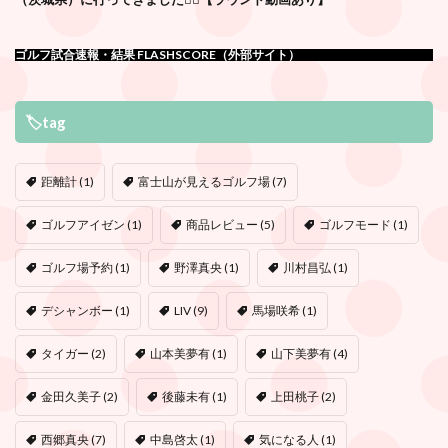
ゴルフ試合速報・結果 FLASHSCORE（外部サイト）
🏷tag
距離計
(1)
富士山が見えるゴルフ場
(7)
ゴルフアイゼン
(1)
商品レビュー
(5)
ゴルフモード
(1)
ゴルフ場予約
(1)
野澤真央
(1)
川村昌弘
(1)
デシャンボー
(1)
LIV
(9)
馬場咲希
(1)
タイガー
(2)
山本美夢有
(1)
山下美夢有
(4)
金田久美子
(2)
後藤未有
(1)
上田桃子
(2)
西郷真央
(7)
中島啓太
(1)
気になる人
(1)