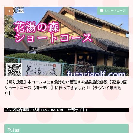
ショートコース
【回り放題】本コース⛳️にも負けない管理＆♨️温泉施設併設【花湯の森
ショートコース（埼玉県）】に行ってきました🏌️‍♂️【ラウンド動画あ
り】
ゴルフ試合速報・結果 FLASHSCORE（外部サイト）
🏷tag