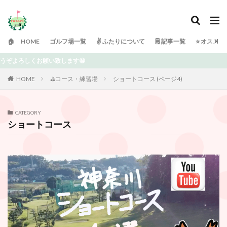
🏠 HOME
ゴルフ場一覧
✌️ ふたりについて
🗒 記事一覧
⭐️ オスス
😀
HOME
⛳️コース・練習場
ショートコース (ページ4)
CATEGORY
ショートコース