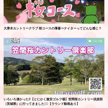
大厚木カントリークラブ 桜コースの薄暮〜ナイターってどんな感じ？
ゴルフ場
いろいろ凄かった‼️【とにかく激安ゴルフ場】笠間桜カントリー倶楽部
（茨城県）に行ってきました🏌️‍♂️【ラウンド動画あり】