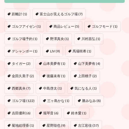
距離計
(1)
富士山が見えるゴルフ場
(7)
ゴルフアイゼン
(1)
商品レビュー
(5)
ゴルフモード
(1)
ゴルフ場予約
(1)
野澤真央
(1)
川村昌弘
(1)
デシャンボー
(1)
LIV
(9)
馬場咲希
(1)
タイガー
(2)
山本美夢有
(1)
山下美夢有
(4)
金田久美子
(2)
後藤未有
(1)
上田桃子
(2)
西郷真央
(7)
中島啓太
(1)
気になる人
(1)
ゴルフ場
(122)
三ヶ島かな
(1)
勝みなみ
(8)
吉田優利
(6)
堀琴音
(6)
鈴木愛
(1)
菊地絵理香
(1)
星野陸也
(9)
古江彩佳
(57)