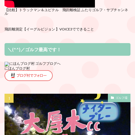
【比較】トラックマン＆ユピテル 飛距離検証
ふたりゴルフ・サブチ
ャンネ
ル
飛距離測定
【イーグルビジョン 】VOICE3でできること
＼(^^)／ゴルフ最高です！
にほんブログ村
ゴルフ場