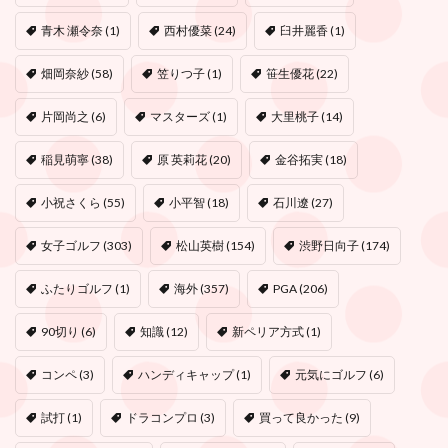
青木 瀬令奈
(1)
西村優菜
(24)
臼井麗香
(1)
畑岡奈紗
(58)
笠りつ子
(1)
笹生優花
(22)
片岡尚之
(6)
マスターズ
(1)
大里桃子
(14)
稲見萌寧
(38)
原 英莉花
(20)
金谷拓実
(18)
小祝さくら
(55)
小平智
(18)
石川遼
(27)
女子ゴルフ
(303)
松山英樹
(154)
渋野日向子
(174)
ふたりゴルフ
(1)
海外
(357)
PGA
(206)
90切り
(6)
知識
(12)
新ペリア方式
(1)
コンペ
(3)
ハンディキャップ
(1)
元気にゴルフ
(6)
試打
(1)
ドラコンプロ
(3)
買って良かった
(9)